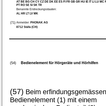
AT BE BG CH CY CZ DE DK EE ES FI FR GB GR HU IE IT LI LU MC 
PT RO SE SI SK TR
Benannte Erstreckungsstaaten:
AL HR LT LV MK
(71)
Anmelder:
PHONAK AG
8712 Stäfa (CH)
Bedienelement für Hörgeräte und Hörhilfen
(54)
(57)
Beim erfindungsgemässe
Bedienelement (1) mit einem