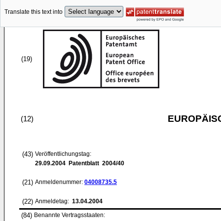
Translate this text into
(19)
EUROPÄIS
(12)
(43)
Veröffentlichungstag:
29.09.2004
Patentblatt 2004/40
(21)
Anmeldenummer:
04008735.5
(22)
Anmeldetag:
13.04.2004
(84)
Benannte Vertragsstaaten: