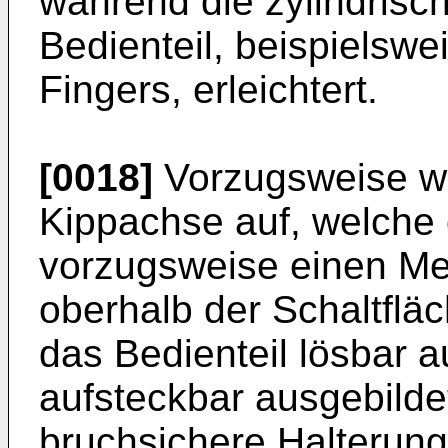
während die zylindris
Bedienteil, beispielswe
Fingers, erleichtert.
[0018]
Vorzugsweise we
Kippachse auf, welche d
vorzugsweise einen Metal
oberhalb der Schaltflä
das Bedienteil lösbar 
aufsteckbar ausgebildet
bruchsichere Halterun