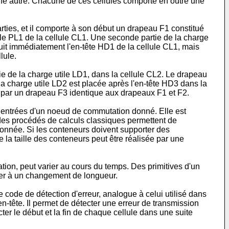
à une autre. Chacune de ces cellules comporte en outre une
ties, et il comporte à son début un drapeau F1 constitué
tile PL1 de la cellule CL1. Une seconde partie de la charge
uit immédiatement l'en-tête HD1 de la cellule CL1, mais
lule.
 de la charge utile LD1, dans la cellule CL2. Le drapeau
 la charge utile LD2 est placée après l'en-tête HD3 dans la
e par un drapeau F3 identique aux drapeaux F1 et F2.
s entrées d'un noeud de commutation donné. Elle est
 des procédés de calculs classiques permettent de
donnée. Si les conteneurs doivent supporter des
la taille des conteneurs peut être réalisée par une
on, peut varier au cours du temps. Des primitives d'un
der à un changement de longueur.
code de détection d'erreur, analogue à celui utilisé dans
n-tête. Il permet de détecter une erreur de transmission
er le début et la fin de chaque cellule dans une suite