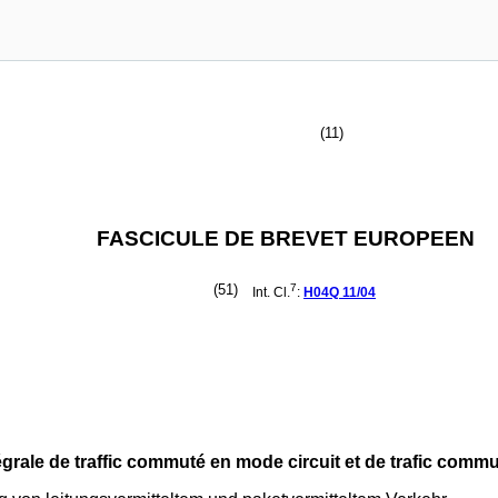
(11)
FASCICULE DE BREVET EUROPEEN
(51)
7
Int. Cl.
:
H04Q
11/04
grale de traffic commuté en mode circuit et de trafic com