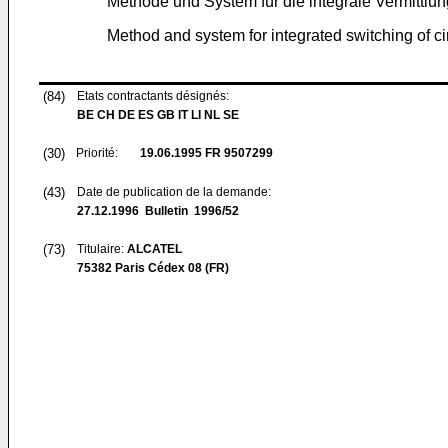
Methode und System für die integrale Vermittlun
Method and system for integrated switching of ci
(84)
Etats contractants désignés:
BE CH DE ES GB IT LI NL SE
(30)
Priorité:
19.06.1995
FR 9507299
(43)
Date de publication de la demande:
27.12.1996
Bulletin 1996/52
(73)
Titulaire:
ALCATEL
75382 Paris Cédex 08 (FR)