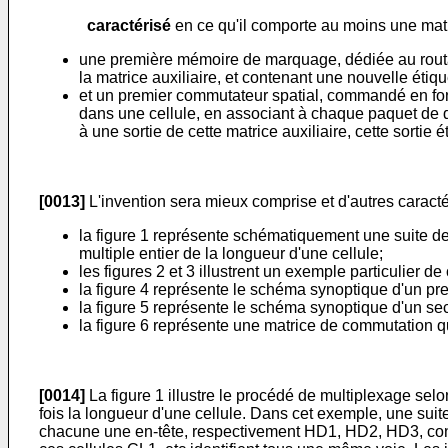
caractérisé
en ce qu'il comporte au moins une matr
une première mémoire de marquage, dédiée au routag
la matrice auxiliaire, et contenant une nouvelle ét
et un premier commutateur spatial, commandé en f
dans une cellule, en associant à chaque paquet de d
à une sortie de cette matrice auxiliaire, cette sorti
[0013]
L'invention sera mieux comprise et d'autres caractér
la figure 1 représente schématiquement une suite de
multiple entier de la longueur d'une cellule;
les figures 2 et 3 illustrent un exemple particulier
la figure 4 représente le schéma synoptique d'un pr
la figure 5 représente le schéma synoptique d'un s
la figure 6 représente une matrice de commutation qu
[0014]
La figure 1 illustre le procédé de multiplexage sel
fois la longueur d'une cellule. Dans cet exemple, une sui
chacune une en-tête, respectivement HD1, HD2, HD3, contenan