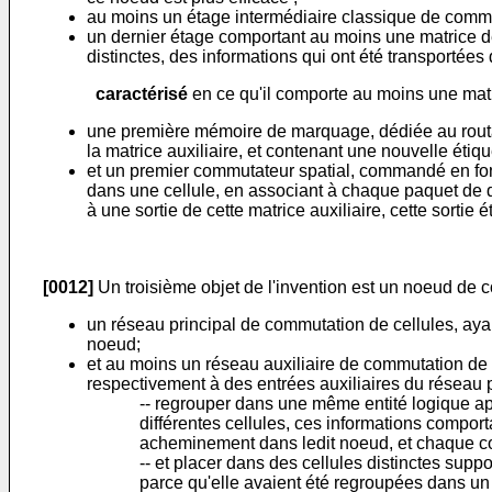
au moins un étage intermédiaire classique de commut
un dernier étage comportant au moins une matrice de
distinctes, des informations qui ont été transporté
caractérisé
en ce qu'il comporte au moins une matr
une première mémoire de marquage, dédiée au routag
la matrice auxiliaire, et contenant une nouvelle ét
et un premier commutateur spatial, commandé en f
dans une cellule, en associant à chaque paquet de d
à une sortie de cette matrice auxiliaire, cette sorti
[0012]
Un troisième objet de l'invention est un noeud de 
un réseau principal de commutation de cellules, ayant
noeud;
et au moins un réseau auxiliaire de commutation de ce
respectivement à des entrées auxiliaires du réseau pr
-- regrouper dans une même entité logique ap
différentes cellules, ces informations comp
acheminement dans ledit noeud, et chaque con
-- et placer dans des cellules distinctes sup
parce qu'elle avaient été regroupées dans u