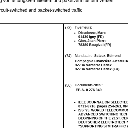
g von leitungsvermitteltem und paketvermitteltem Verkehr
rcuit-switched and packet-switched traffic
(72)
Inventeurs:
Dieudonne, Marc
91430 Igny (FR)
Glon, Jean-Pierre
78380 Bougival (FR)
(74)
Mandataire:
Sciaux, Edmond
Compagnie Financière Alcatel Dép
92734 Nanterre Cedex
92734 Nanterre Cedex (FR)
(56)
Documents cités: :
EP-A- 0 276 349
IEEE JOURNAL ON SELECTED A
0733-8716, pages 254-263, X
ISS '95. WORLD TELECOMMU
ADVANCED SWITCHING TECH
BEGINNING OF THE 21ST. CENTU
DEUTSCHER ELEKTROTECHNIKE
"SUPPORTING STM TRAFFIC 