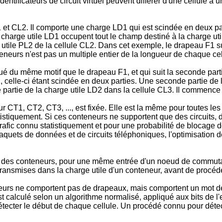
dentificateurs de circuit virtuel peuvent différer d'une cellule 
 et CL2. Il comporte une charge LD1 qui est scindée en deux par
a charge utile LD1 occupent tout le champ destiné à la charge u
utile PL2 de la cellule CL2. Dans cet exemple, le drapeau F1 s
eneurs n'est pas un multiple entier de la longueur de chaque cel
du même motif que le drapeau F1, et qui suit la seconde partie
2, celle-ci étant scindée en deux parties. Une seconde partie de
 partie de la charge utile LD2 dans la cellule CL3. Il commenc
CT1, CT2, CT3, ..., est fixée. Elle est la même pour toutes le
tistiquement. Si ces conteneurs ne supportent que des circuits,
rafic connu statistiquement et pour une probabilité de blocage 
ts de données et de circuits téléphoniques, l'optimisation de 
 des conteneurs, pour une même entrée d'un noeud de commutati
ransmises dans la charge utile d'un conteneur, avant de procé
neurs ne comportent pas de drapeaux, mais comportent un mot de 
 calculé selon un algorithme normalisé, appliqué aux bits de l'e
étecter le début de chaque cellule. Un procédé connu pour détect