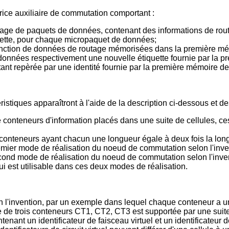
ice auxiliaire de commutation comportant :
e de paquets de données, contenant des informations de routag
iquette, pour chaque micropaquet de données;
onction de données de routage mémorisées dans la première m
onnées respectivement une nouvelle étiquette fournie par la pr
e étant repèrée par une identité fournie par la première mémoire 
istiques apparaîtront à l'aide de la description ci-dessous et d
 conteneurs d'information placés dans une suite de cellules, c
 de conteneurs ayant chacun une longueur égale à deux fois la lon
emier mode de réalisation du noeud de commutation selon l'inve
econd mode de réalisation du noeud de commutation selon l'inve
i est utilisable dans ces deux modes de réalisation.
on l'invention, par un exemple dans lequel chaque conteneur a u
te de trois conteneurs CT1, CT2, CT3 est supportée par une suite
t un identificateur de faisceau virtuel et un identificateur de c