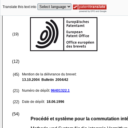
Translate this text into
(19)
(12)
(45)
Mention de la délivrance du brevet:
13.10.2004
Bulletin 2004/42
(21)
Numéro de dépôt:
96401322.1
(22)
Date de dépôt:
18.06.1996
(54)
Procédé et système pour la commutation inté