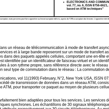
ELECTRONICS AND COMMUNIC
vol. 77, no. 6, ISSN 8756-662
based on ATM techniques"
 européen, toute personne peut faire opposition au brevet européen délivré, auprès de l'Office européen des brevets. L'opposition doit êt
dans un réseau de télécommunication à mode de transfert asyn
services et à large bande reposeront sur un mode de transfert a
es dans des paquets appelés cellules, comportant une en-tête et 
identifiée par un identificateur de faisceau virtuel et un identif
ules à son rythme propre, sans référence directe avec le réseau 
un seul type de commutation dans le réseau : La commutation d
munications, vol 11(1993) February, N°2, New York USA, ISS
rocédé de transmission de données dans un réseau ATM, consis
ule ATM, pour transporter ce paquet au moyen de plusieurs cellu
faitement bien adaptées pour tous les services. Les services d
ériques synchrones. Les échantillons de 30 signaux téléphoniqu
nt attribués respectivement aux 30 circuits téléphoniques. Au