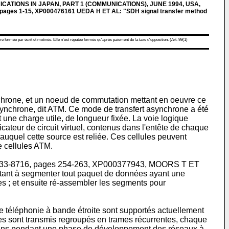
ATIONS IN JAPAN, PART 1 (COMMUNICATIONS), JUNE 1994, USA,
1, pages 1-15, XP000476161 UEDA H ET AL: "SDH signal transfer method
re formée par écrit et motivée. Elle n'est réputée formée qu'après paiement de la taxe d'opposition. (Art. 99(1)
chrone, et un noeud de commutation mettant en oeuvre ce
synchrone, dit ATM. Ce mode de transfert asynchrone a été
une charge utile, de longueur fixée. La voie logique
icateur de circuit virtuel, contenus dans l'entête de chaque
auquel cette source est reliée. Ces cellules peuvent
e cellules ATM.
N 0733-8716, pages 254-263, XP000377943, MOORS T ET
tant à segmenter tout paquet de données ayant une
es ; et ensuite ré-assembler les segments pour
e téléphonie à bande étroite sont supportés actuellement
es sont transmis regroupés en trames récurrentes, chaque
 moins pendant une phase de développement des réseaux à