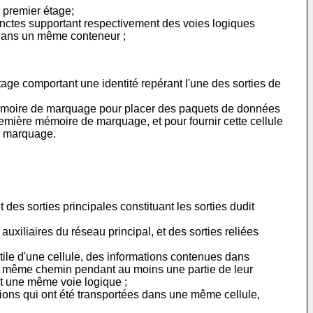
 premier étage;
inctes supportant respectivement des voies logiques
s dans un même conteneur ;
e comportant une identité repérant l'une des sorties de
émoire de marquage pour placer des paquets de données
emière mémoire de marquage, et pour fournir cette cellule
de marquage.
des sorties principales constituant les sorties dudit
uxiliaires du réseau principal, et des sorties reliées
ile d'une cellule, des informations contenues dans
un même chemin pendant au moins une partie de leur
nt une même voie logique ;
ations qui ont été transportées dans une même cellule,