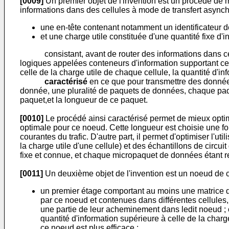
[0009]
Un premier objet de l'invention est un procédé de
informations dans des cellules à mode de transfert asynch
une en-tête contenant notamment un identificateur de 
et une charge utile constituée d'une quantité fixe d'i
consistant, avant de router des informations dans ce no
logiques appelées conteneurs d'information supportant ce
celle de la charge utile de chaque cellule, la quantité d'in
caractérisé
en ce que pour transmettre des données
donnée, une pluralité de paquets de données, chaque pa
paquet,et la longueur de ce paquet.
[0010]
Le procédé ainsi caractérisé permet de mieux opti
optimale pour ce noeud. Cette longueur est choisie une fois
courantes du trafic. D'autre part, il permet d'optimiser l'
la charge utile d'une cellule) et des échantillons de circu
fixe et connue, et chaque micropaquet de données étant re
[0011]
Un deuxième objet de l'invention est un noeud de 
un premier étage comportant au moins une matrice d
par ce noeud et contenues dans différentes cellul
une partie de leur acheminement dans ledit noeud ; 
quantité d'information supérieure à celle de la charge
ce noeud est plus efficace ;