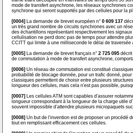
mode de transfert asynchrone, les réseaux synchrones con
synchrone qui seront supportés par des cellules pour la pl
[0004]
La demande de brevet européen n°
0 609 137
décr
un très grand nombre de circuits synchrones avec un rése
des échantillons représentant respectivement les signaux d'
cellulisation ne perd donc pas de temps pour attendre plus
CCITT qui limite à une milliseconde le délai de traversée
[0005]
La demande de brevet français n°
2 725 095
décrit
de commutation à mode de transfert asynchrone, comportan
[0006]
Un réseau de commutation est constitué classiqueme
probabilité de blocage donnée, pour un trafic donné, pour
classiques permettent de choisir entre plusieurs structures,
longueur des cellules, mais cela n'est pas possible, puisq
[0007]
Les cellules ATM sont capables d'assurer notamme
longueur correspondant à la longueur de la charge utile d
souvent impossible d'attendre plusieurs micropaquets suc
[0008]
Un but de l'invention est de proposer un procédé
tout en remplissant efficacement ces cellules.