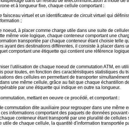
 multiplexage dans un réseau de télécommunication à mode de t
rone et à longueur fixe, chaque cellule comportant :
faisceau virtuel et un identificateur de circuit virtuel qui défi
nformation ;
eud, à placer comme charge utile dans une suite de cellules 
tte même voie logique, chaque conteneur comportant une charge 
formation transportée par chaque conteneur étant choisie telle que
 ayant des destinations différentes, il consiste à placer dans 
quet comportant une étiquette qui contient une référence logi
miser l'utilisation de chaque noeud de commutation ATM, en uti
 pour toutes, en fonction des caractéristiques statistiques du tra
utilisations des cellules en permettant de transporter simultané
it dans une même cellule, grâce au fait que chaque échantillon de
pérable par une étiquette qui indique en outre sa longueur.
commutation, mettant en oeuvre ce procédé, et comportant :
e commutation dite auxiliaire pour regrouper dans une même en
es, ces informations comportant des paquets de données pouva
chaque conteneur étant transporté par une pluralité de cellules
 utile de chaque cellule, la quantité d'information transportée p