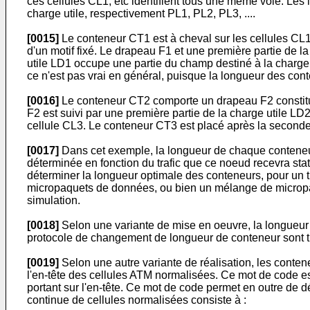
ces cellules CL1, etc identifient tous une même voie. Les i
charge utile, respectivement PL1, PL2, PL3, ....
[0015]
Le conteneur CT1 est à cheval sur les cellules CL1
d'un motif fixé. Le drapeau F1 et une première partie de l
utile LD1 occupe une partie du champ destiné à la charge 
ce n'est pas vrai en général, puisque la longueur des cont
[0016]
Le conteneur CT2 comporte un drapeau F2 constitué 
F2 est suivi par une première partie de la charge utile LD
cellule CL3. Le conteneur CT3 est placé après la seconde
[0017]
Dans cet exemple, la longueur de chaque conteneur 
déterminée en fonction du trafic que ce noeud recevra sta
déterminer la longueur optimale des conteneurs, pour un t
micropaquets de données, ou bien un mélange de micropaque
simulation.
[0018]
Selon une variante de mise en oeuvre, la longueur
protocole de changement de longueur de conteneur sont t
[0019]
Selon une autre variante de réalisation, les conte
l'en-tête des cellules ATM normalisées. Ce mot de code est
portant sur l'en-tête. Ce mot de code permet en outre de d
continue de cellules normalisées consiste à :