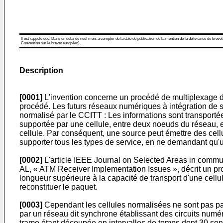
Il est rappelé que: Dans un délai de neuf mois à compter de la date de publication de la mention de la délivrance de brevet
Convention sur le brevet européen).
Description
[0001]
L'invention concerne un procédé de multiplexage 
procédé. Les futurs réseaux numériques à intégration de 
normalisé par le CCITT : Les informations sont transporté
supportée par une cellule, entre deux noeuds du réseau, est 
cellule. Par conséquent, une source peut émettre des cell
supporter tous les types de service, en ne demandant qu'
[0002]
L'article IEEE Journal on Selected Areas in com
AL, « ATM Receiver Implementation Issues », décrit un p
longueur supérieure à la capacité de transport d'une cell
reconstituer le paquet.
[0003]
Cependant les cellules normalisées ne sont pas par
par un réseau dit synchrone établissant des circuits num
trame étant découpée en intervalles de temps dont 30 so