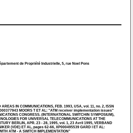
artement de Propriété Industrielle, 5, rue Noel Pons
REAS IN COMMUNICATIONS, FEB. 1993, USA, vol. 11, no. 2, ISSN
P000377943 MOORS T ET AL: "ATM receiver implementation issues"
NICATIONS CONGRESS. (INTERNATIONAL SWITCHIN SYMPOSIUM),
NOLOGIES FOR UNIVERSAL TELECOMMUNICATIONS AT THE
RY BERLIN, APR. 23 - 28, 1995, vol. 1, 23 Avril 1995, VERBAND
R (VDE) ET AL, pages 62-66, XP000495539 GARD I ET AL:
WITH ATM - A SWITCH IMPLEMENTATION"