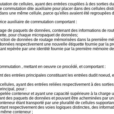
ation de cellules, ayant des entrées couplées à des sorties du
 commutation dite auxiliaire pour placer dans des cellules dist
es dans une même cellule, parce qu'elles avaient été regroupée
ice auxiliaire de commutation comportant :
e de paquets de données, contenant des informations de routag
iquette, pour chaque micropaquet de données;
onction de données de routage mémorisées dans la première m
onnées respectivement une nouvelle étiquette fournie par la pr
e étant repèrée par une identité fournie par la première mémoire 
commutation , mettant en oeuvre ce procédé, et comportant :
 des entrées principales constituant les entrées dudit noeud, et 
llules, ayant des entrées reliées respectivement à des sorties a
incipal, pour :
pelée conteneur et ayant une capacité supérieure à la charge ut
ortant des paquets de données et pouvant être acheminées par 
teneur étant transporté par une pluralité de cellules supporta
portant respectivement des voies logiques distinctes, des inform
n même conteneur ;