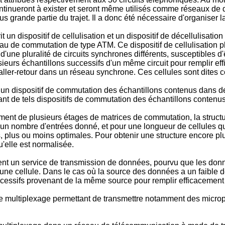
tinueront à exister et seront même utilisés comme réseaux de d
us grande partie du trajet. Il a donc été nécessaire d'organiser 
it un dispositif de cellulisation et un dispositif de décellulis
au de commutation de type ATM. Ce dispositif de cellulisation p
une pluralité de circuits synchrones différents, susceptibles d'ê
ieurs échantillons successifs d'un même circuit pour remplir effi
 aller-retour dans un réseau synchrone. Ces cellules sont dites 
 un dispositif de commutation des échantillons contenus dans d
t de tels dispositifs de commutation des échantillons contenu
nt de plusieurs étages de matrices de commutation, la structur
 un nombre d'entrées donné, et pour une longueur de cellules q
 plus ou moins optimales. Pour obtenir une structure encore plus 
u'elle est normalisée.
nt un service de transmission de données, pourvu que les donn
'une cellule. Dans le cas où la source des données a un faible 
cessifs provenant de la même source pour remplir efficacement
 de multiplexage permettant de transmettre notamment des micr