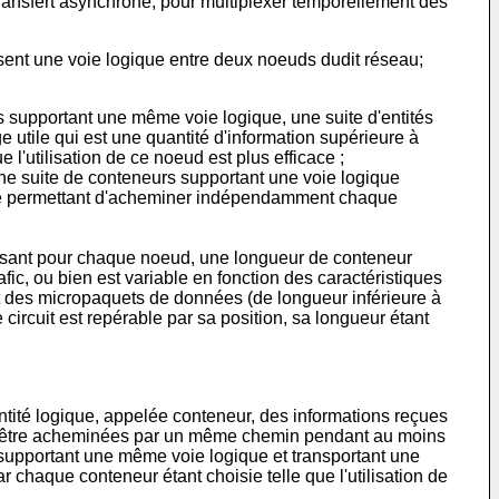
ransfert asynchrone, pour multiplexer temporellement des
nissent une voie logique entre deux noeuds dudit réseau;
supportant une même voie logique, une suite d'entités
utile qui est une quantité d'information supérieure à
 l'utilisation de ce noeud est plus efficace ;
une suite de conteneurs supportant une voie logique
que permettant d'acheminer indépendamment chaque
lisant pour chaque noeud, une longueur de conteneur
fic, ou bien est variable en fonction des caractéristiques
ment des micropaquets de données (de longueur inférieure à
 circuit est repérable par sa position, sa longueur étant
tité logique, appelée conteneur, des informations reçues
nt être acheminées par un même chemin pendant au moins
 supportant une même voie logique et transportant une
ar chaque conteneur étant choisie telle que l'utilisation de