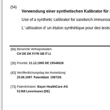
(54)
Verwendung einer synthetischen Kalibrator f
Use of a synthetic calibrator for sandwich immuno
L' utilisation d' un étalon synthétique pour des t
(84)
Benannte Vertragsstaaten:
CH DE DK FI FR GB IT LI
(30)
Priorität:
21.12.1995
DE 19548028
(43)
Veröffentlichungstag der Anmeldung:
25.06.1997
Patentblatt 1997/26
(73)
Patentinhaber:
Bayer HealthCare AG
51368 Leverkusen (DE)