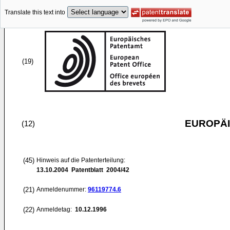
Translate this text into
(19)
EUROPÄI
(12)
(45)
Hinweis auf die Patenterteilung:
13.10.2004
Patentblatt 2004/42
(21)
Anmeldenummer:
96119774.6
(22)
Anmeldetag:
10.12.1996