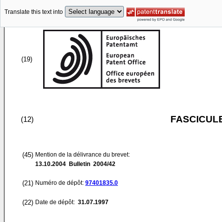
Translate this text into
(19)
FASCICUL
(12)
(45)
Mention de la délivrance du brevet:
13.10.2004
Bulletin 2004/42
(21)
Numéro de dépôt:
97401835.0
(22)
Date de dépôt:
31.07.1997