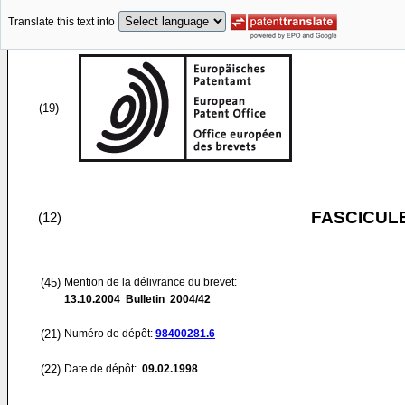
Translate this text into
(19)
FASCICUL
(12)
(45)
Mention de la délivrance du brevet:
13.10.2004
Bulletin 2004/42
(21)
Numéro de dépôt:
98400281.6
(22)
Date de dépôt:
09.02.1998