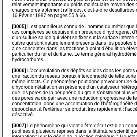
relativement importante du poids moléculaire moyen des 
charges préalablement raffinées, c'est-à-dire désulfurées 
16 Février 1987 en pages 55 à 66.
[0005]
Il est par ailleurs connu de l'homme du métier que 
ces complexes se détruisent en présence d'hydrogène, d'hy
d'un sulfure solide qui vient se fixer sur la surface intern
cuivre qui sont naturellement présents dans les pétroles b
à ce concentrer dans les fractions à point d'ébullition éle
particulier du fer et du titane. Le terme général hydrodé
hydrocarbures.
[0006]
L'accumulation des dépôts solides dans les pores 
une fraction du réseau poreux interconnecté de telle sort
même intacts. Ce phénomène peut donc provoquer une désac
d'hydrodémétallation en présence d'un catalyseur hétérog
que les pores de la périphérie du grain s'obstruent plus v
des pores va de pair avec une réduction progressive de leu
concentration, donc une accentuation de l'hétérogénéité du
débouchant à l'extérieur se produit très rapidement : l'acc
désactivé.
[0007]
Le phénomène qui vient d'être décrit est bien con
publiées à plusieurs reprises dans la littérature scienti
international sur le génie de la réation chimique à Houst