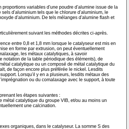
n proportions variables d'une poudre d'alumine issue de la
 sels d'aluminium tels que le chlorure d'aluminium, le
éthoxyde d'aluminium. De tels mélanges d'alumine flash et
rticulièrement suivant les méthodes décrites ci-après.
nce entre 0,8 et 1,8 mm lorsque le catalyseur est mis en
t mise en forme par extrusion, on peut éventuellement
malaxage, les métaux catalytiques, à savoir
 notation de la table périodique des éléments), de
métal catalytique ou un composé de métal catalytique du
alt, de façon encore plus préférée le nickel. Lesdits
pport. Lorsqu'il y en a plusieurs, lesdits métaux des
 l'imprégnation ou du comalaxage avec le support, à toute
prenant les étapes suivantes :
 métal catalytique du groupe VIB, et/ou au moins un
ntuellement une calcination.
plexes organiques, dans le catalyseur. La somme S des