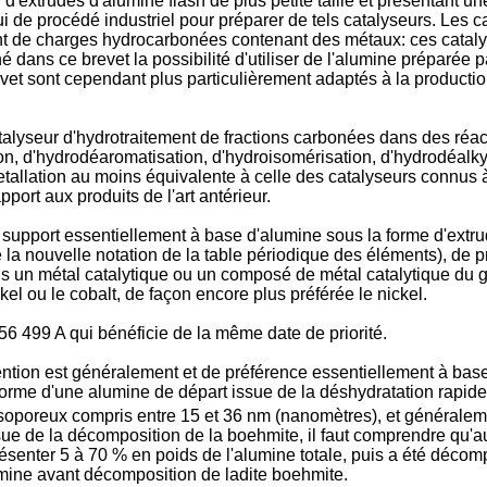
d'extrudés d'alumine flash de plus petite taille et présentant un
ui de procédé industriel pour préparer de tels catalyseurs. Les c
t de charges hydrocarbonées contenant des métaux: ces catalyse
dans ce brevet la possibilité d'utiliser de l'alumine préparée p
vet sont cependant plus particulièrement adaptés à la production 
atalyseur d'hydrotraitement de fractions carbonées dans des réa
n, d'hydrodéaromatisation, d'hydroisomérisation, d'hydrodéalky
tallation au moins équivalente à celle des catalyseurs connus à
port aux produits de l'art antérieur.
n support essentiellement à base d'alumine sous la forme d'extr
la nouvelle notation de la table périodique des éléments), de p
 un métal catalytique ou un composé de métal catalytique du gro
kel ou le cobalt, de façon encore plus préférée le nickel.
56 499 A qui bénéficie de la même date de priorité.
vention est généralement et de préférence essentiellement à ba
orme d'une alumine de départ issue de la déshydratation rapide
oporeux compris entre 15 et 36 nm (nanomètres), et généraleme
ue de la décomposition de la boehmite, il faut comprendre qu'a
résenter 5 à 70 % en poids de l'alumine totale, puis a été déco
umine avant décomposition de ladite boehmite.