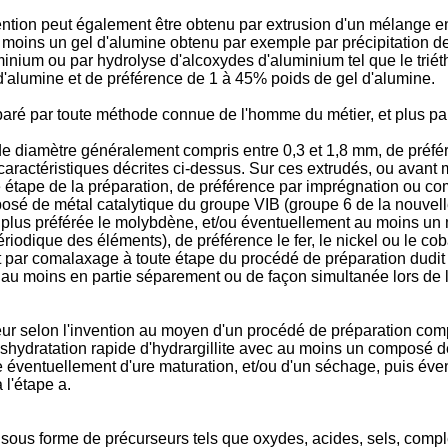
vention peut également être obtenu par extrusion d'un mélange e
au moins un gel d'alumine obtenu par exemple par précipitation de
luminium ou par hydrolyse d'alcoxydes d'aluminium tel que le tri
'alumine et de préférence de 1 à 45% poids de gel d'alumine.
réparé par toute méthode connue de l'homme du métier, et plus pa
 diamètre généralement compris entre 0,3 et 1,8 mm, de préfére
s caractéristiques décrites ci-dessus. Sur ces extrudés, ou avan
le étape de la préparation, de préférence par imprégnation ou co
sé de métal catalytique du groupe VIB (groupe 6 de la nouvelle
 plus préférée le molybdène, et/ou éventuellement au moins un 
ériodique des éléments), de préférence le fer, le nickel ou le cob
ar comalaxage à toute étape du procédé de préparation dudit su
s au moins en partie séparement ou de façon simultanée lors de
seur selon l'invention au moyen d'un procédé de préparation com
hydratation rapide d'hydrargillite avec au moins un composé de
e éventuellement d'ure maturation, et/ou d'un séchage, puis éve
 l'étape a.
s sous forme de précurseurs tels que oxydes, acides, sels, com