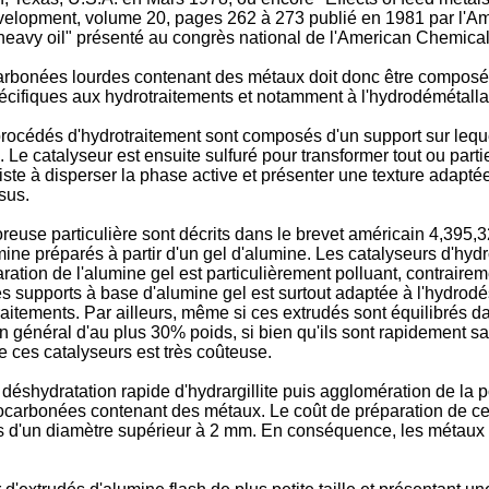
velopment, volume 20, pages 262 à 273 publié en 1981 par l'A
of heavy oil" présenté au congrès national de l'American Chemica
rbonées lourdes contenant des métaux doit donc être composé d'
pécifiques aux hydrotraitements et notamment à l'hydrodémétalla
océdés d'hydrotraitement sont composés d'un support sur leque
Le catalyseur est ensuite sulfuré pour transformer tout ou part
iste à disperser la phase active et présenter une texture adapt
sus.
reuse particulière sont décrits dans le brevet américain 4,395,3
ine préparés à partir d'un gel d'alumine. Les catalyseurs d'hydr
ration de l'alumine gel est particulièrement polluant, contrairem
é des supports à base d'alumine gel est surtout adaptée à l'hydrod
aitements. Par ailleurs, même si ces extrudés sont équilibrés d
 en général d'au plus 30% poids, si bien qu'ils sont rapidement s
e ces catalyseurs est très coûteuse.
 déshydratation rapide d'hydrargillite puis agglomération de 
carbonées contenant des métaux. Le coût de préparation de ces b
les d'un diamètre supérieur à 2 mm. En conséquence, les métaux n