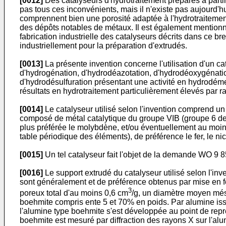
[0012]
Des catalyseurs d'hydrotraitement préparés à partir 
pas tous ces inconvénients, mais il n'existe pas aujourd'h
comprennent bien une porosité adaptée à l'hydrotraitemen
des dépôts notables de métaux. Il est également mentionné 
fabrication industrielle des catalyseurs décrits dans ce bre
industriellement pour la préparation d'extrudés.
[0013]
La présente invention concerne l'utilisation d'un c
d'hydrogénation, d'hydrodéazotation, d'hydrodéoxygénatio
d'hydrodésulfuration présentant une activité en hydrodéme
résultats en hydrotraitement particulièrement élevés par rap
[0014]
Le catalyseur utilisé selon l'invention comprend u
composé de métal catalytique du groupe VIB (groupe 6 de 
plus préférée le molybdène, et/ou éventuellement au moins
table périodique des éléments), de préférence le fer, le nic
[0015]
Un tel catalyseur fait l'objet de la demande WO 9 8
[0016]
Le support extrudé du catalyseur utilisé selon l'in
sont généralement et de préférence obtenus par mise en f
3
poreux total d'au moins 0,6 cm
/g, un diamètre moyen més
boehmite compris ente 5 et 70% en poids. Par alumine iss
l'alumine type boehmite s'est développée au point de rep
boehmite est mesuré par diffraction des rayons X sur l'al