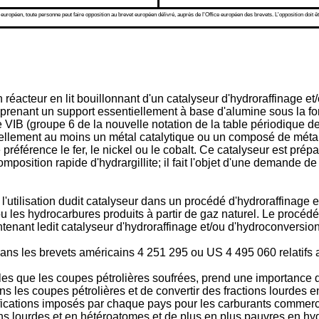
 européen, toute personne peut faire opposition au brevet européen délivré, auprès de l'Office européen des brevets. L'opposition doit êt
n réacteur en lit bouillonnant d'un catalyseur d'hydroraffinage
mprenant un support essentiellement à base d'alumine sous la f
VIB (groupe 6 de la nouvelle notation de la table périodique d
llement au moins un métal catalytique ou un composé de métal c
e préférence le fer, le nickel ou le cobalt. Ce catalyseur est p
position rapide d'hydrargillite; il fait l'objet d'une demande 
l'utilisation dudit catalyseur dans un procédé d'hydroraffinage
u les hydrocarbures produits à partir de gaz naturel. Le procéd
enant ledit catalyseur d'hydroraffinage et/ou d'hydroconversion 
ans les brevets américains 4 251 295 ou US 4 495 060 relatifs
es que les coupes pétrolières soufrées, prend une importance d
ns les coupes pétrolières et de convertir des fractions lourdes e
spécifications imposés par chaque pays pour les carburants comme
ons lourdes et en hétéroatomes et de plus en plus pauvres en hy