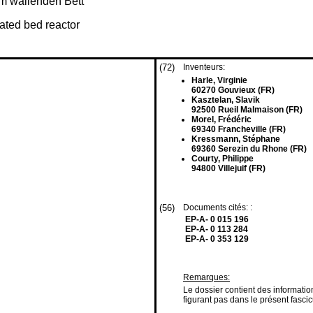
im wallenden Bett
ated bed reactor
(72)
Inventeurs:
Harle, Virginie
60270 Gouvieux (FR)
Kasztelan, Slavik
92500 Rueil Malmaison (FR)
Morel, Frédéric
69340 Francheville (FR)
Kressmann, Stéphane
69360 Serezin du Rhone (FR)
Courty, Philippe
94800 Villejuif (FR)
(56)
Documents cités: :
EP-A- 0 015 196
EP-A- 0 113 284
EP-A- 0 353 129
Remarques:
Le dossier contient des informat
figurant pas dans le présent fascic