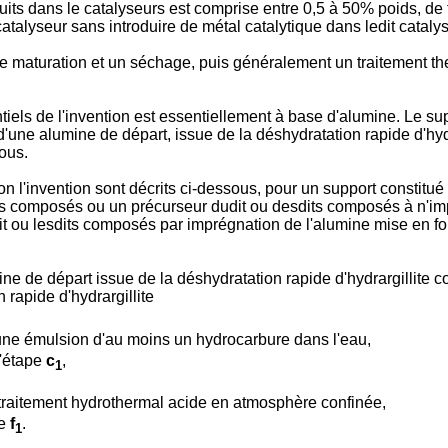
its dans le catalyseurs est comprise entre 0,5 à 50% poids, de 
 catalyseur sans introduire de métal catalytique dans ledit cataly
maturation et un séchage, puis généralement un traitement th
els de l'invention est essentiellement à base d'alumine. Le supp
une alumine de départ, issue de la déshydratation rapide d'hydra
ous.
n l'invention sont décrits ci-dessous, pour un support constitué
sdits composés ou un précurseur dudit ou desdits composés à n'i
 ledit ou lesdits composés par imprégnation de l'alumine mise en
 de départ issue de la déshydratation rapide d'hydrargillite 
 rapide d'hydrargillite
une émulsion d'au moins un hydrocarbure dans l'eau,
l'étape
c
,
1
traitement hydrothermal acide en atmosphère confinée,
pe
f
.
1