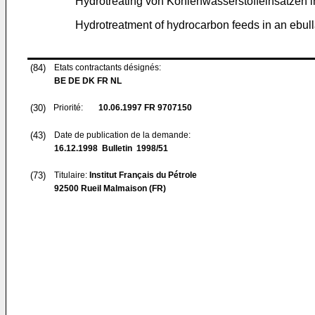
Hydrotreating von Kohlenwasserstoffeinsätzen 
Hydrotreatment of hydrocarbon feeds in an ebull
(84)
Etats contractants désignés:
BE DE DK FR NL
(30)
Priorité:
10.06.1997
FR 9707150
(43)
Date de publication de la demande:
16.12.1998
Bulletin 1998/51
(73)
Titulaire:
Institut Français du Pétrole
92500 Rueil Malmaison (FR)