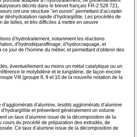
e porosité adaptée à l'hydrotraitement, ne présenteraient
atalyseurs décrits dans le brevet français FR-2 528 721,
urs ont une structure "en oursin" permettant d'accepter
ar déshydratation rapide d'hydrargillite. Les procédés de
de billes, et très difficiles à mettre en oeuvre
ctions d'hydrotraitement, notamment les réactions
lation, d'hydrodéparaffinage, d'hydrocraquage, et
 ce jour de l'homme du métier, et permettant d'obtenir des
udés, éventuellement au moins un métal catalytique ou un
référence le molybdène et le tungstène, de façon encore
upe VIII (groupe 8, 9 et 10 de la nouvelle notation de la
se d'agglomérats d'alumine, lesdits agglomérats d'alumine
 d'hydrargillite et présentent généralement un volume
nt un taux d'alumine issue de la décomposition de la
u cours du procédé de préparation des extrudés, de
mposée. Ce taux d'alumine issue de la décomposition de