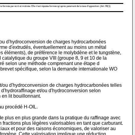
re formée par écrit et motivée. Elle n'est réputée formée qu'après paiement de la taxe d'opposition. (Art. 99(1)
 et/ou d'hydroconversion de charges hydrocarbonées
orme d'extrudés, éventuellement au moins un métal
es éléments), de préférence le molybdène et le tungstène,
atalytique du groupe VIII (groupe 8, 9 et 10 de la
réparé selon une méthode comprenant une étape d
de brevet spécifique, selon la demande internationale WO
 et/ou d'hydroconversion de charges hydrocarbonées telles
é d'hydroraffinage et/ou d'hydroconversion selon
en lit bouillonnant.
 au procédé H-OIL.
e plus en plus grande dans la pratique du raffinage avec
n fractions plus légères valorisables en tant que carburant.
rciaux et pour des raisons économiques, de valoriser au
drogène. Cette valorisation implique une réduction