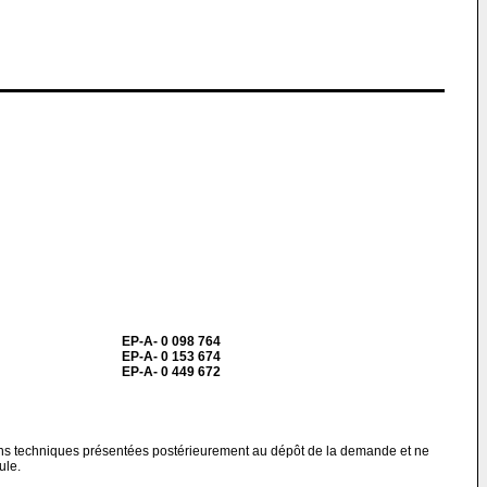
EP-A- 0 098 764
EP-A- 0 153 674
EP-A- 0 449 672
ions techniques présentées postérieurement au dépôt de la demande et ne
ule.