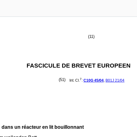
(11)
FASCICULE DE BREVET EUROPEEN
(51)
7
Int. Cl.
:
C10G
45/04
,
B01J
21/04
ans un réacteur en lit bouillonnant