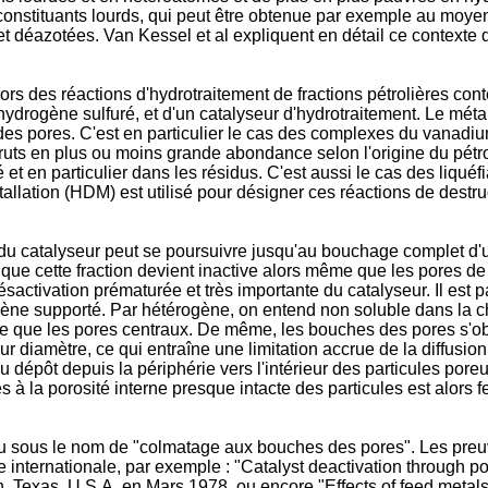
constituants lourds, qui peut être obtenue par exemple au moy
et déazotées. Van Kessel et al expliquent en détail ce contexte d
lors des réactions d'hydrotraitement de fractions pétrolières c
drogène sulfuré, et d'un catalyseur d'hydrotraitement. Le métal
e des pores. C'est en particulier le cas des complexes du vanadium
ruts en plus ou moins grande abondance selon l'origine du pétrole
vé et en particulier dans les résidus. C'est aussi le cas des liqu
métallation (HDM) est utilisé pour désigner ces réactions de des
du catalyseur peut se poursuivre jusqu'au bouchage complet d'u
e que cette fraction devient inactive alors même que les pores d
tivation prématurée et très importante du catalyseur. Il est pa
ène supporté. Par hétérogène, on entend non soluble dans la c
ite que les pores centraux. De même, les bouches des pores s'obst
r diamètre, ce qui entraîne une limitation accrue de la diffusi
 dépôt depuis la périphérie vers l'intérieur des particules pore
ès à la porosité interne presque intacte des particules est alors 
nu sous le nom de "colmatage aux bouches des pores". Les preuv
fique internationale, par exemple : "Catalyst deactivation throu
on, Texas, U.S.A. en Mars 1978, ou encore "Effects of feed meta