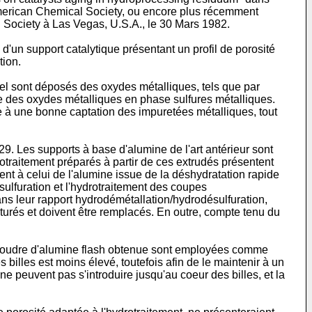
merican Chemical Society, ou encore plus récemment
l Society à Las Vegas, U.S.A., le 30 Mars 1982.
un support catalytique présentant un profil de porosité
tion.
l sont déposés des oxydes métalliques, tels que par
ie des oxydes métalliques en phase sulfures métalliques.
ée à une bonne captation des impuretées métalliques, tout
29. Les supports à base d'alumine de l'art antérieur sont
otraitement préparés à partir de ces extrudés présentent
ent à celui de l'alumine issue de la déshydratation rapide
ésulfuration et l'hydrotraitement des coupes
ans leur rapport hydrodémétallation/hydrodésulfuration,
aturés et doivent être remplacés. En outre, compte tenu du
la poudre d'alumine flash obtenue sont employées comme
illes est moins élevé, toutefois afin de le maintenir à un
e peuvent pas s'introduire jusqu'au coeur des billes, et la