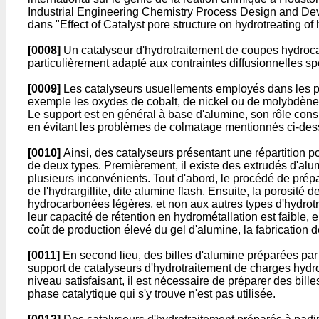
Industrial Engineering Chemistry Process Design and De
dans "Effect of Catalyst pore structure on hydrotreating 
[0008]
Un catalyseur d'hydrotraitement de coupes hydroca
particulièrement adapté aux contraintes diffusionnelles s
[0009]
Les catalyseurs usuellements employés dans les pr
exemple les oxydes de cobalt, de nickel ou de molybdène. 
Le support est en général à base d'alumine, son rôle cons
en évitant les problèmes de colmatage mentionnés ci-des
[0010]
Ainsi, des catalyseurs présentant une répartition po
de deux types. Premièrement, il existe des extrudés d'alum
plusieurs inconvénients. Tout d'abord, le procédé de prépa
de l'hydrargillite, dite alumine flash. Ensuite, la porosit
hydrocarbonées légères, et non aux autres types d'hydrotr
leur capacité de rétention en hydrométallation est faible,
coût de production élevé du gel d'alumine, la fabrication d
[0011]
En second lieu, des billes d'alumine préparées par
support de catalyseurs d'hydrotraitement de charges hydro
niveau satisfaisant, il est nécessaire de préparer des bil
phase catalytique qui s'y trouve n'est pas utilisée.