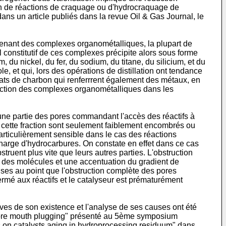
en de réactions de craquage ou d'hydrocraquage de
ans un article publiés dans la revue Oil & Gas Journal, le
ontenant des complexes organométalliques, la plupart de
 constitutif de ces complexes précipite alors sous forme
, du nickel, du fer, du sodium, du titane, du silicium, et du
, et qui, lors des opérations de distillation ont tendance
éfiats de charbon qui renferrrent également des métaux, en
truction des complexes organométalliques dans les
ne partie des pores commandant l'accès des réactifs à
e cette fraction sont seulement faiblement encombrés ou
rticulièrement sensible dans le cas des réactions
harge d'hydrocarbures. On constate en effet dans ce cas
ruent plus vite que leurs autres parties. L'obstruction
on des molécules et une accentuation du gradient de
uses au point que l'obstruction complète des pores
fermé aux réactifs et le catalyseur est prématurément
es de son existence et l'analyse de ses causes ont été
gh pore mouth plugging" présenté au 5ème symposium
ls on catalysts aging in hydroprocessing residuum" dans