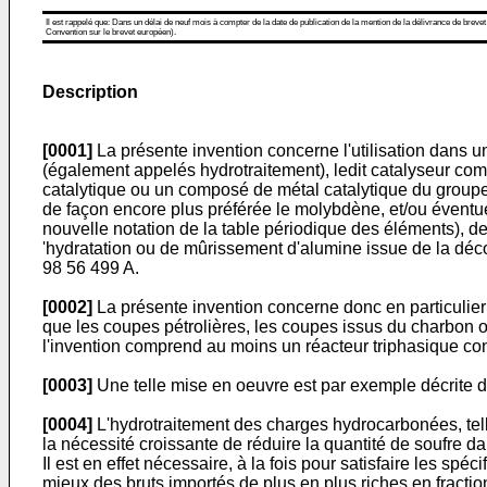
Il est rappelé que: Dans un délai de neuf mois à compter de la date de publication de la mention de la délivrance de brevet
Convention sur le brevet européen).
Description
[0001]
La présente invention concerne l'utilisation dans u
(également appelés hydrotraitement), ledit catalyseur co
catalytique ou un composé de métal catalytique du groupe 
de façon encore plus préférée le molybdène, et/ou éventue
nouvelle notation de la table périodique des éléments), d
'hydratation ou de mûrissement d'alumine issue de la décom
98 56 499 A.
[0002]
La présente invention concerne donc en particulier 
que les coupes pétrolières, les coupes issus du charbon o
l'invention comprend au moins un réacteur triphasique cont
[0003]
Une telle mise en oeuvre est par exemple décrite d
[0004]
L'hydrotraitement des charges hydrocarbonées, tell
la nécessité croissante de réduire la quantité de soufre da
Il est en effet nécessaire, à la fois pour satisfaire les 
mieux des bruts importés de plus en plus riches en fracti