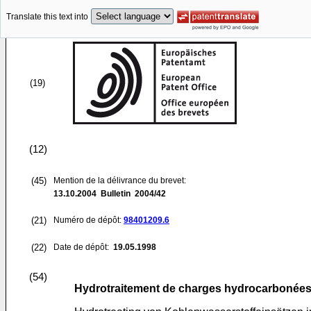
Translate this text into
(19)
(12)
(45)
Mention de la délivrance du brevet:
13.10.2004
Bulletin 2004/42
(21)
Numéro de dépôt:
98401209.6
(22)
Date de dépôt:
19.05.1998
(54)
Hydrotraitement de charges hydrocarbonées d