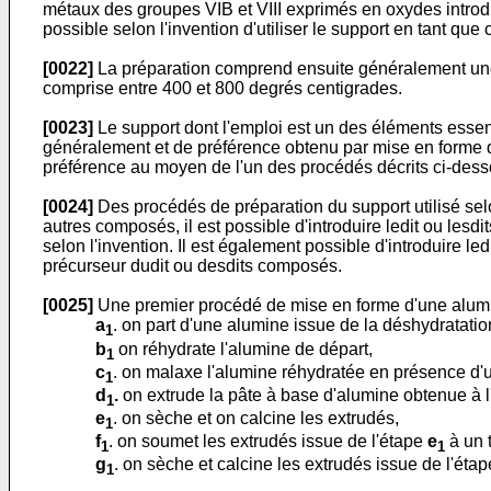
métaux des groupes VIB et VIII exprimés en oxydes introdu
possible selon l'invention d'utiliser le support en tant que
[0022]
La préparation comprend ensuite généralement une 
comprise entre 400 et 800 degrés centigrades.
[0023]
Le support dont l'emploi est un des éléments essenti
généralement et de préférence obtenu par mise en forme d'
préférence au moyen de l'un des procédés décrits ci-dess
[0024]
Des procédés de préparation du support utilisé selo
autres composés, il est possible d'introduire ledit ou le
selon l'invention. Il est également possible d'introduire
précurseur dudit ou desdits composés.
[0025]
Une premier procédé de mise en forme d'une alumine
a
. on part d'une alumine issue de la déshydratation
1
b
on réhydrate l'alumine de départ,
1
c
. on malaxe l'alumine réhydratée en présence d'
1
d
.
on extrude la pâte à base d'alumine obtenue à 
1
e
. on sèche et on calcine les extrudés,
1
f
. on soumet les extrudés issue de l'étape
e
à un 
1
1
g
. on sèche et calcine les extrudés issue de l'éta
1