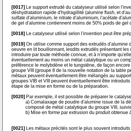
[0017]
Le support extrudé du catalyseur utilisé selon l'in
déshydratation rapide d'hydragillité (alumine flash, et d'
sulfate d'aluminium, le nitrate d'aluminium, l'acétate d'a
de gel d'alumine contiennent moins de 50% poids de gel d
[0018]
Le catalyseur utilisé selon l'invention peut être p
[0019]
On utilise comme support des extrudés d'alumine de
oeuvre en lit bouillonnant, lesdits extrudés présentant le
introduire par toute méthode connue, et à n'importe qu'el
éventuellement au moins un métal catalytique ou un compo
préférence le molybdène et le tungstène, de façon encore
groupe VIII (groupe 8 de la nouvelle notation de la table p
métaux peuvent éventuellement être mélangés au support p
groupes VIB et VIII peuvent éventuellement être introduit
étape de la mise en forme ou de la préparation.
[0020]
Par exemple, il est possible de préparer le cataly
a) Comalaxage de poudre d'alumine issue de la dés
composé de métal catalytique du groupe VIII, suivi
b) Mise en forme par extrusion du produit obtenue à
[0021]
Les métaux précités sont le plus souvent introduit