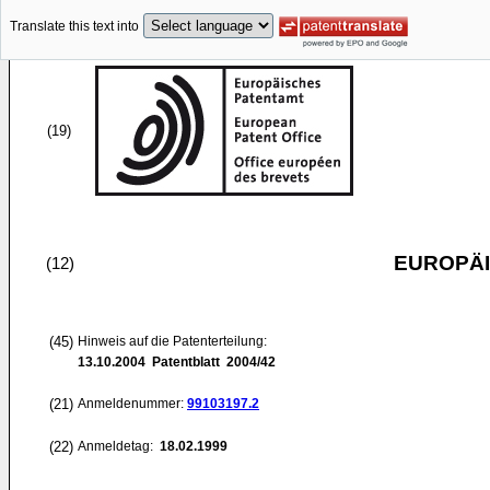
Translate this text into
(19)
EUROPÄI
(12)
(45)
Hinweis auf die Patenterteilung:
13.10.2004
Patentblatt 2004/42
(21)
Anmeldenummer:
99103197.2
(22)
Anmeldetag:
18.02.1999