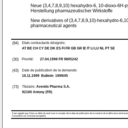
Neue (3,4,7,8,9,10) hexahydro-6, 10-dioxo-6H-p
Herstellung pharmazeutischer Wirkstoffe
New derivatives of (3,4,7,8,9,10)-hexahydro-6,10-
pharmaceutical agents
(84)
Etats contractants désignés:
AT BE CH CY DE DK ES FI FR GB GR IE IT LI LU NL PT SE
(30)
Priorité:
27.04.1998
FR 9805242
(43)
Date de publication de la demande:
10.11.1999
Bulletin 1999/45
(73)
Titulaire:
Aventis Pharma S.A.
92160 Antony (FR)
Il est rappelé que: Dans un délai de neuf mois à compter de la date de publication de la mention de la délivrance de brevet
Convention sur le brevet européen).