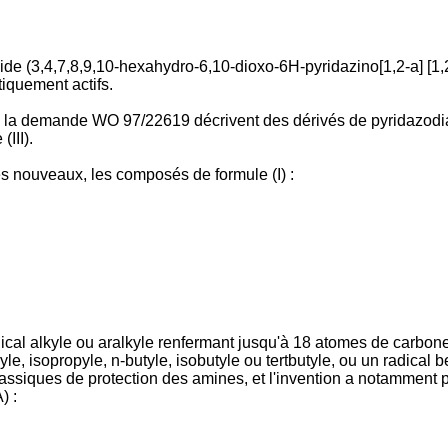
ide (3,4,7,8,9,10-hexahydro-6,10-dioxo-6H-pyridazino[1,2-a] [1,
tiquement actifs.
a demande WO 97/22619 décrivent des dérivés de pyridazodiazép
III).
ues nouveaux, les composés de formule (I) :
al alkyle ou aralkyle renfermant jusqu'à 18 atomes de carbone,
le, isopropyle, n-butyle, isobutyle ou tertbutyle, ou un radical 
lassiques de protection des amines, et l'invention a notamment 
) :