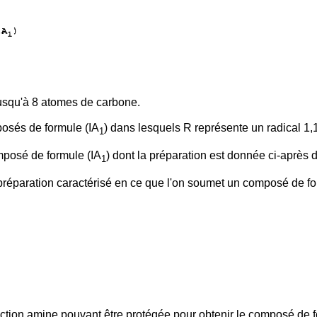
jusqu'à 8 atomes de carbone.
posés de formule (IA
) dans lesquels R représente un radical 1,1
1
omposé de formule (IA
) dont la préparation est donnée ci-après 
1
réparation caractérisé en ce que l'on soumet un composé de for
nction amine pouvant être protégée pour obtenir le composé de f