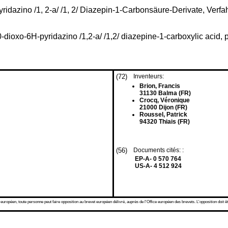
yridazino /1, 2-a/ /1, 2/ Diazepin-1-Carbonsäure-Derivate, Ver
dioxo-6H-pyridazino /1,2-a/ /1,2/ diazepine-1-carboxylic acid, p
(72)
Inventeurs:
Brion, Francis
31130 Balma (FR)
Crocq, Véronique
21000 Dijon (FR)
Roussel, Patrick
94320 Thiais (FR)
(56)
Documents cités: :
EP-A- 0 570 764
US-A- 4 512 924
 européen, toute personne peut faire opposition au brevet européen délivré, auprès de l'Office européen des brevets. L'opposition doit êt