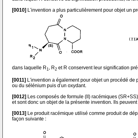
[0010]
L'invention a plus particulièrement pour objet un pr
dans laquelle R
, R
et R conservent leur signification pr
1
2
[0011]
L'invention a également pour objet un procédé de pr
ou du sélénium puis d'un oxydant.
[0012]
Les composés de formule (II) racémiques (SR+SS) a
et sont donc un objet de la présente invention. Ils peuven
[0013]
Le produit racémique utilisé comme produit de dépa
façon suivante :