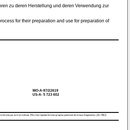
fahren zu deren Herstellung und deren Verwendung zur
rocess for their preparation and use for preparation of
WO-A-97/22619
US-A- 5 723 602
re formée par écrit et motivée. Elle n'est réputée formée qu'après paiement de la taxe d'opposition. (Art. 99(1)