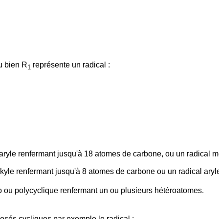
u bien R
représente un radical :
1
 aryle renfermant jusqu'à 18 atomes de carbone, ou un radical 
lkyle renfermant jusqu'à 8 atomes de carbone ou un radical ary
 ou polycyclique renfermant un ou plusieurs hétéroatomes.
osés cycliques par exemple le radical :