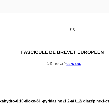
(11)
FASCICULE DE BREVET EUROPEEN
(51)
7
Int. Cl.
:
C07K
5/06
exahydro-6,10-dioxo-6H-pyridazino /1,2-a/ /1,2/ diazépine-1-c