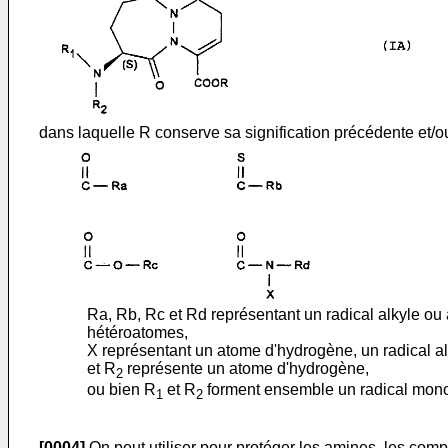
dans laquelle R conserve sa signification précédente et/o
Ra, Rb, Rc et Rd représentant un radical alkyle ou
hétéroatomes,
X représentant un atome d'hydrogène, un radical a
et R
représente un atome d'hydrogène,
2
ou bien R
et R
forment ensemble un radical mono
1
2
[0004]
On peut utiliser pour protéger les amines, les comp