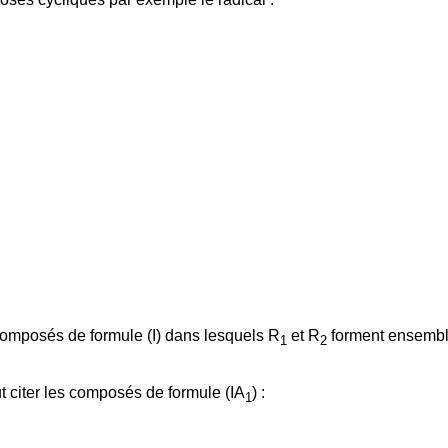
 composés de formule (I) dans lesquels R
et R
forment ensemble
1
2
t citer les composés de formule (IA
) :
1