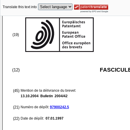
Translate this text into
(19)
FASCICUL
(12)
(45)
Mention de la délivrance du brevet:
13.10.2004
Bulletin 2004/42
(21)
Numéro de dépôt:
97900242.5
(22)
Date de dépôt:
07.01.1997