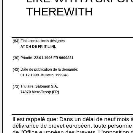
THEREWITH
(84)
Etats contractants désignés:
AT CH DE FR IT LI NL
(30)
Priorité:
22.01.1996
FR 9600831
(43)
Date de publication de la demande:
01.12.1999
Bulletin 1999/48
(73)
Titulaire:
Salomon S.A.
74370 Metz-Tessy (FR)
Il est rappelé que: Dans un délai de neuf mois 
délivrance de brevet européen, toute personne 
de l'Office européen des brevets. L'opposition do