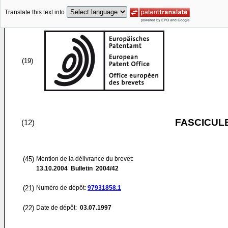
Translate this text into
(19)
FASCICUL
(12)
(45)
Mention de la délivrance du brevet:
13.10.2004
Bulletin 2004/42
(21)
Numéro de dépôt:
97931858.1
(22)
Date de dépôt:
03.07.1997