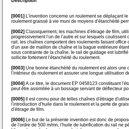
Description
[0001]
L'invention concerne un roulement se déplaçant le lo
roulement graissé à vie muni de moyens d'étanchéité perm
[0002]
Classiquement, les machines d'étirage de film, util
progressivement l'un de l'autre et sur lesquels coulissent 
rail, les chaînes comportent des roulements faisant office
d'un axe de maillon de chaîne et la bague extérieure étant 
sous contrainte de la chaîne, le rail de guidage est lubrif
sollicite fortement l'étanchéité du roulement.
[0003]
Une bonne étanchéité du roulement est alors une con
l'intérieur du roulement et assurer une longue utilisation d
[0004]
A ce titre, le document EP 0458123 constituant l'éta
peut être assimilée à un bossage servant de déflecteur po
[0005]
Il est connu pour de telles chaînes d'étirage d'utilis
l'introduction d'huile dans le roulement et la perte de grai
d'étirage de film.
[0006]
Le but de la présente invention est donc de propos
de l'ordre de 500 m/mn, l'huile de lubrification du rail ne