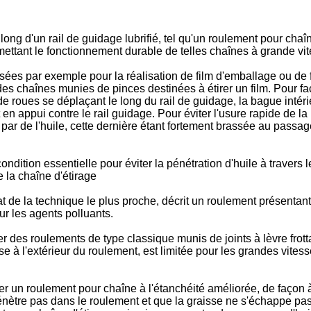
ng d'un rail de guidage lubrifié, tel qu'un roulement pour chaîne
ettant le fonctionnement durable de telles chaînes à grande vit
isées par exemple pour la réalisation de film d'emballage ou de 
des chaînes munies de pinces destinées à étirer un film. Pour fac
 de roues se déplaçant le long du rail de guidage, la bague int
en appui contre le rail guidage. Pour éviter l'usure rapide de la
ié par de l'huile, cette dernière étant fortement brassée au passa
dition essentielle pour éviter la pénétration d'huile à travers l
e la chaîne d'étirage
t de la technique le plus proche, décrit un roulement présentant 
ur les agents polluants.
er des roulements de type classique munis de joints à lèvre frottant
sse à l'extérieur du roulement, est limitée pour les grandes vite
er un roulement pour chaîne à l'étanchéité améliorée, de façon 
 pénètre pas dans le roulement et que la graisse ne s'échappe pa