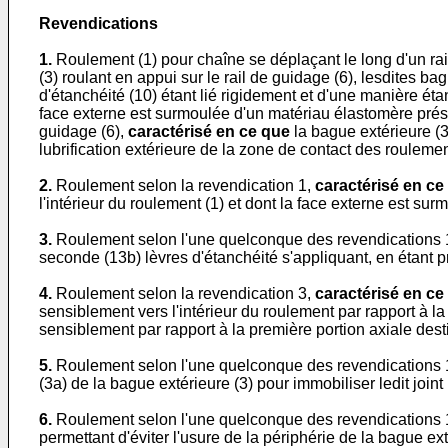
Revendications
1.
Roulement (1) pour chaîne se déplaçant le long d'un rail
(3) roulant en appui sur le rail de guidage (6), lesdites ba
d'étanchéité (10) étant lié rigidement et d'une manière éta
face externe est surmoulée d'un matériau élastomère présent
guidage (6),
caractérisé en ce que
la bague extérieure (3
lubrification extérieure de la zone de contact des roulement
2.
Roulement selon la revendication 1,
caractérisé en ce
l'intérieur du roulement (1) et dont la face externe est su
3.
Roulement selon l'une quelconque des revendications 
seconde (13b) lèvres d'étanchéité s'appliquant, en étant pr
4.
Roulement selon la revendication 3,
caractérisé en ce
sensiblement vers l'intérieur du roulement par rapport à l
sensiblement par rapport à la première portion axiale des
5.
Roulement selon l'une quelconque des revendications 
(3a) de la bague extérieure (3) pour immobiliser ledit joint 
6.
Roulement selon l'une quelconque des revendications 
permettant d'éviter l'usure de la périphérie de la bague exté