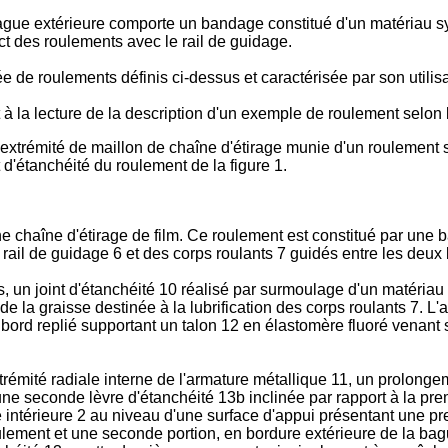
bague extérieure comporte un bandage constitué d'un matériau sy
act des roulements avec le rail de guidage.
de roulements définis ci-dessus et caractérisée par son utilisa
 à la lecture de la description d'un exemple de roulement selon 
 extrémité de maillon de chaîne d'étirage munie d'un roulement s
 d'étanchéité du roulement de la figure 1.
 chaîne d'étirage de film. Ce roulement est constitué par une b
rail de guidage 6 et des corps roulants 7 guidés entre les deux
 un joint d'étanchéité 10 réalisé par surmoulage d'un matériau
 de la graisse destinée à la lubrification des corps roulants 7. 
 bord replié supportant un talon 12 en élastomère fluoré venant
trémité radiale interne de l'armature métallique 11, un prolon
ne seconde lèvre d'étanchéité 13b inclinée par rapport à la premi
 intérieure 2 au niveau d'une surface d'appui présentant une pre
ulement et une seconde portion, en bordure extérieure de la bague