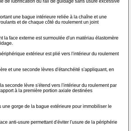
e de lubrification du rail de guidage sans usure excessive
ortant une bague intérieure reliée à la chaîne et une
 roulants et de chaque côté du roulement un joint
ont la face externe est surmoulée d'un matériau élastomère
uidage.
ériphérique extérieur est plié vers l'intérieur du roulement
ière et une seconde lèvres d'étanchéité s'appliquant, en
la seconde lèvre s'étend vers l'intérieur du roulement par
rapport à la première portion axiale destinées
ns une gorge de la bague extérieure pour immobiliser le
ace anti-usure permettant d'éviter l'usure de la périphérie