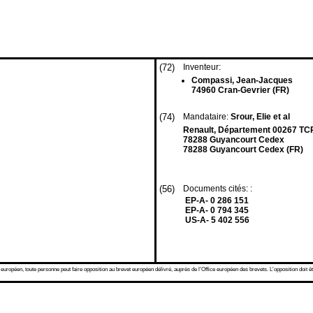
(72)
Inventeur:
Compassi, Jean-Jacques
74960 Cran-Gevrier (FR)
(74)
Mandataire:
Srour, Elie et al
Renault, Département 00267 TCR
78288 Guyancourt Cedex
78288 Guyancourt Cedex (FR)
(56)
Documents cités: :
EP-A- 0 286 151
EP-A- 0 794 345
US-A- 5 402 556
 européen, toute personne peut faire opposition au brevet européen délivré, auprès de l'Office européen des brevets. L'opposition doit êt