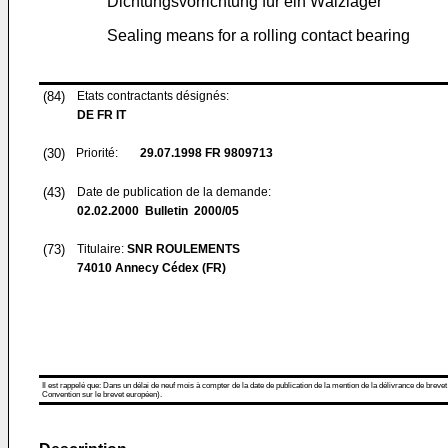
Dichtungsvorrichtung für ein Wälzlager
Sealing means for a rolling contact bearing
(84)
Etats contractants désignés:
DE FR IT
(30)
Priorité:
29.07.1998
FR 9809713
(43)
Date de publication de la demande:
02.02.2000
Bulletin 2000/05
(73)
Titulaire:
SNR ROULEMENTS
74010 Annecy Cédex (FR)
Il est rappelé que: Dans un délai de neuf mois à compter de la date de publication de la mention de la délivrance de brevet
Convention sur le brevet européen).