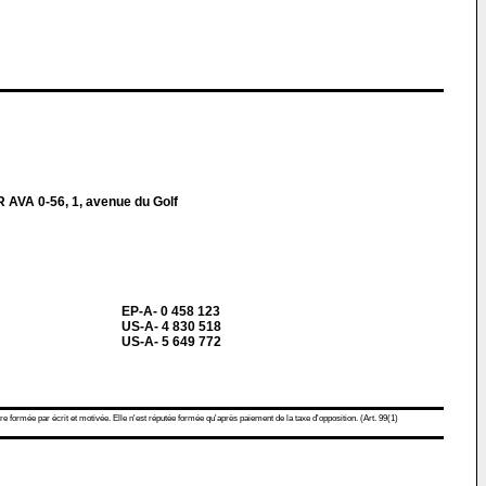
 AVA 0-56, 1, avenue du Golf
EP-A- 0 458 123
US-A- 4 830 518
US-A- 5 649 772
re formée par écrit et motivée. Elle n'est réputée formée qu'après paiement de la taxe d'opposition. (Art. 99(1)