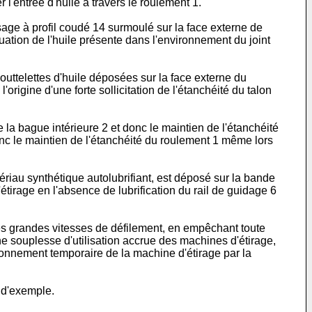
l'entrée d'huile à travers le roulement 1.
sage à profil coudé 14 surmoulé sur la face externe de
uation de l'huile présente dans l'environnement du joint
gouttelettes d'huile déposées sur la face externe du
origine d'une forte sollicitation de l'étanchéité du talon
 la bague intérieure 2 et donc le maintien de l'étanchéité
onc le maintien de l'étanchéité du roulement 1 même lors
ériau synthétique autolubrifiant, est déposé sur la bande
tirage en l'absence de lubrification du rail de guidage 6
 les grandes vitesses de défilement, en empêchant toute
une souplesse d'utilisation accrue des machines d'étirage,
ctionnement temporaire de la machine d'étirage par la
e d'exemple.