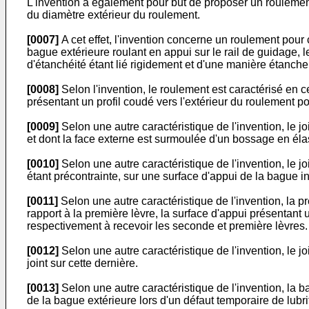
L'invention a également pour but de proposer un roulement
du diamètre extérieur du roulement.
[0007]
A cet effet, l'invention concerne un roulement pour 
bague extérieure roulant en appui sur le rail de guidage, 
d'étanchéité étant lié rigidement et d'une manière étanch
[0008]
Selon l'invention, le roulement est caractérisé en 
présentant un profil coudé vers l'extérieur du roulement pou
[0009]
Selon une autre caractéristique de l'invention, le j
et dont la face externe est surmoulée d'un bossage en élas
[0010]
Selon une autre caractéristique de l'invention, le 
étant précontrainte, sur une surface d'appui de la bague in
[0011]
Selon une autre caractéristique de l'invention, la p
rapport à la première lèvre, la surface d'appui présentant
respectivement à recevoir les seconde et première lèvres.
[0012]
Selon une autre caractéristique de l'invention, le 
joint sur cette dernière.
[0013]
Selon une autre caractéristique de l'invention, la b
de la bague extérieure lors d'un défaut temporaire de lubrif