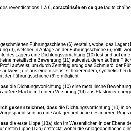
des revendications 1 à 6,
caractérisée en ce que
ladite chaîne
r geschmierten Führungsschiene (6) verstellt, wobei das Lager (
ng (3), welcher in Anlage an der Führungsschiene (6) rollt, wo
ite des Lagers eine Dichtungsvorrichtung (10) fest und auf ein
0) eine metallische Bewehrung (11) aufweist, deren äußere Fläc
Profil aufweist, um durch Zentrifugierung das Schmieröl der Fü
aufweist, die aus einem selbst-schmierendem, synthetischen Ma
t der Führungsschiene (6) ermöglicht.
dass
die Dichtungsvorrichtung (10) eine metallische Bewehrung 
äußere Fläche mit einem Vorsprung (14) aus Elastomer übergos
rch gekennzeichnet, dass
die Dichtungsvorrichtung (10) in de
 Vorgespannt sein an eine Anlageoberfläche des inneren Rings (
dass
die erste Lippe (13a) sich im Wesentlichen in der Ebene de
r ersten Lippe (13a) erstreckt, wobei die Anlageoberfläche ein