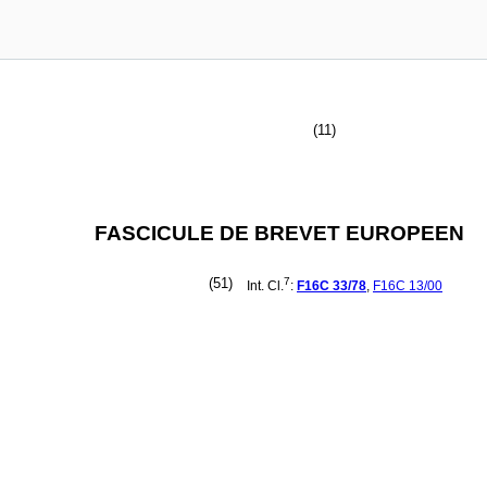
(11)
FASCICULE DE BREVET EUROPEEN
(51)
7
Int. Cl.
:
F16C
33/78
,
F16C
13/00