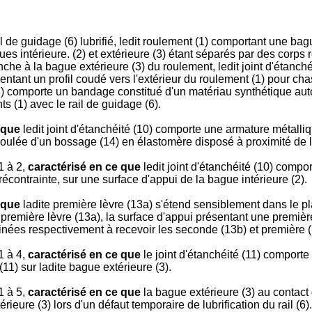
 de guidage (6) lubrifié, ledit roulement (1) comportant une bagu
gues intérieure. (2) et extérieure (3) étant séparés par des corps
nche à la bague extérieure (3) du roulement, ledit joint d'étanc
ant un profil coudé vers l'extérieur du roulement (1) pour chasse
) comporte un bandage constitué d'un matériau synthétique auto
s (1) avec le rail de guidage (6).
 que
ledit joint d'étanchéité (10) comporte une armature métalliq
rmoulée d'un bossage (14) en élastomère disposé à proximité de la
1 à 2,
caractérisé en ce que
ledit joint d'étanchéité (10) compo
écontrainte, sur une surface d'appui de la bague intérieure (2).
 que
ladite première lèvre (13a) s'étend sensiblement dans le pla
a première lèvre (13a), la surface d'appui présentant une premièr
tinées respectivement à recevoir les seconde (13b) et première (
1 à 4,
caractérisé en ce que
le joint d'étanchéité (11) comport
(11) sur ladite bague extérieure (3).
1 à 5,
caractérisé en ce que
la bague extérieure (3) au contact 
rieure (3) lors d'un défaut temporaire de lubrification du rail (6).