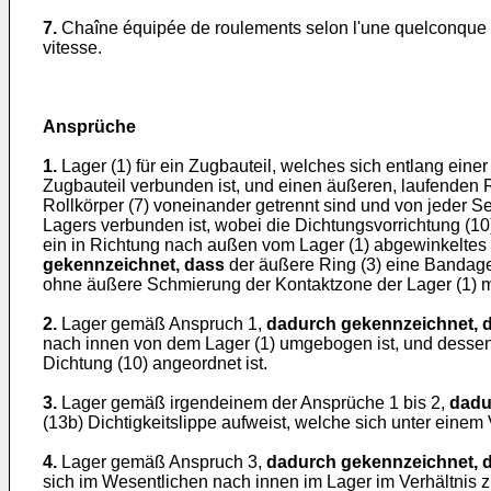
7.
Chaîne équipée de roulements selon l'une quelconque 
vitesse.
Ansprüche
1.
Lager (1) für ein Zugbauteil, welches sich entlang eine
Zugbauteil verbunden ist, und einen äußeren, laufenden Ri
Rollkörper (7) voneinander getrennt sind und von jeder Se
Lagers verbunden ist, wobei die Dichtungsvorrichtung (1
ein in Richtung nach außen vom Lager (1) abgewinkeltes 
gekennzeichnet, dass
der äußere Ring (3) eine Bandage 
ohne äußere Schmierung der Kontaktzone der Lager (1) mi
2.
Lager gemäß Anspruch 1,
dadurch gekennzeichnet, 
nach innen von dem Lager (1) umgebogen ist, und dessen 
Dichtung (10) angeordnet ist.
3.
Lager gemäß irgendeinem der Ansprüche 1 bis 2,
dadu
(13b) Dichtigkeitslippe aufweist, welche sich unter einem
4.
Lager gemäß Anspruch 3,
dadurch gekennzeichnet, 
sich im Wesentlichen nach innen im Lager im Verhältnis zu