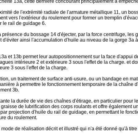
nchéité 13a, cette dernière concourant principalement à empêcher 
imité de l'extrémité radiale de l'armature métallique 11, un bos
ent vers l'extérieur du roulement pour former un tremplin d'évac
r le rail de guidage 6.
la présence du bossage 14 d'éjecter, par la force centrifuge, les 
'éviter ainsi l'accumulation d'huile au niveau de la gorge 3a à l'
 13a et 13b permet leur autopositionnement sur la face d'appui de
es intérieure 2 et extérieure 3 sous l'effet de la charge. et d
ure 3 sous l'effet de la charge.
tion, un traitement de surface anti-usure, ou un bandage en mat
manière à permettre le fonctionnement temporaire de la chaîne d'é
ement 3b.
ante la durée de vie des chaînes d'étirage, en particulier pour
la graisse de lubrification des corps roulants et offre également 
on par projection d'huile du rail de guidage, en permettant le fon
eure du roulement.
mode de réalisation décrit et illustré qui n'a été donné qu'à titr