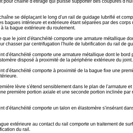
 pour chaîne d'étirage qui puisse supporter des coupures d'huil
chaîne se déplaçant le long d'un rail de guidage lubrifié et comp
les bagues intérieure et extérieure étant séparées par des corps
e à la bague extérieure du roulement.
ce que le joint d'étanchéité comporte une armature métallique d
r chasser par centrifugation l'huile de lubrification du rail de g
oint d'étanchéité comporte une armature métallique dont le bord p
tomère disposé à proximité de la périphérie extérieure du joint.
joint d'étanchéité comporte à proximité de la bague fixe une prem
térieure.
remière lèvre s'étend sensiblement dans le plan de l'armature et 
 une première portion axiale et une seconde portion inclinée par 
joint d'étanchéité comporte un talon en élastomère s'insérant da
ague extérieure au contact du rail comporte un traitement de surf
ication du rail.