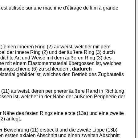
 est utilisée sur une machine d'étirage de film à grande
1) einen inneren Ring (2) aufweist, welcher mit dem
bei der innere Ring (2) und der äußere Ring (3) durch
e dichte Art und Weise mit dem äußeren Ring (3) des
he mit einem Elastomermaterial übergossen ist, welches
hrungsschiene (6) zu schleudern,
dadurch
terial gebildet ist, welches den Betrieb des Zugbauteils
(11) aufweist, deren peripherer äußere Rand in Richtung
sen ist, welcher in der Nähe der äußeren Peripherie der
r Nähe des festen Rings eine erste (13a) und eine zweite
2) anlegt.
r Bewehrung (11) erstreckt und die zweite Lippe (13b)
en ersten axialen Abschnitt und einen zweiten Abschnitt