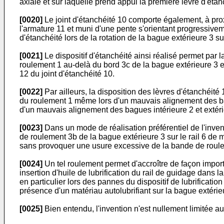
axiale et sur laquelle prend appui la première lèvre d'éta
[0020]
Le joint d'étanchéité 10 comporte également, à prox
l'armature 11 et muni d'une pente s'orientant progressivem
d'étanchéité lors de la rotation de la bague extérieure 3 su
[0021]
Le dispositif d'étanchéité ainsi réalisé permet par 
roulement 1 au-delà du bord 3c de la bague extérieure 3 et d
12 du joint d'étanchéité 10.
[0022]
Par ailleurs, la disposition des lèvres d'étanchéité
du roulement 1 même lors d'un mauvais alignement des bagu
d'un mauvais alignement des bagues intérieure 2 et extérie
[0023]
Dans un mode de réalisation préférentiel de l'inven
de roulement 3b de la bague extérieure 3 sur le rail 6 de 
sans provoquer une usure excessive de la bande de roul
[0024]
Un tel roulement permet d'accroître de façon import
insertion d'huile de lubrification du rail de guidage dans 
en particulier lors des pannes du dispositif de lubrificati
présence d'un matériau autolubrifiant sur la bague extéri
[0025]
Bien entendu, l'invention n'est nullement limitée au 