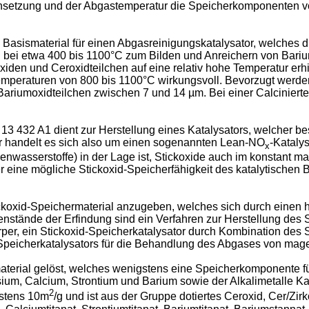
nsetzung und der Abgastemperatur die Speicherkomponenten vo
 Basismaterial für einen Abgasreinigungskatalysator, welches 
n bei etwa 400 bis 1100°C zum Bilden und Anreichern von Bariu
iden und Ceroxidteilchen auf eine relativ hohe Temperatur erh
Temperaturen von 800 bis 1100°C wirkungsvoll. Bevorzugt werde
 Bariumoxidteilchen zwischen 7 und 14 µm. Bei einer Calcinier
3 432 A1 dient zur Herstellung eines Katalysators, welcher bes
r handelt es sich also um einen sogenannten Lean-NO
-Kataly
x
asserstoffe) in der Lage ist, Stickoxide auch im konstant m
r eine mögliche Stickoxid-Speicherfähigkeit des katalytischen
ickoxid-Speichermaterial anzugeben, welches sich durch einen 
genstände der Erfindung sind ein Verfahren zur Herstellung des
örper, ein Stickoxid-Speicherkatalysator durch Kombination des 
Speicherkatalysators für die Behandlung des Abgases von mag
terial gelöst, welches wenigstens eine Speicherkomponente für
um, Calcium, Strontium und Barium sowie der Alkalimetalle Ka
2
gstens 10m
/g und ist aus der Gruppe dotiertes Ceroxid, Cer/Zi