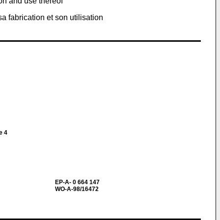
ion and use thereof
fabrication et son utilisation
e 4
EP-A- 0 664 147
WO-A-98/16472