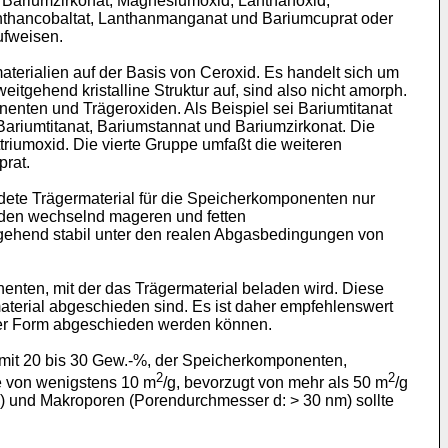
, Bariumzirkonat, Magnesiumoxid, Lanthanoxid,
Lanthancobaltat, Lanthanmanganat und Bariumcuprat oder
ufweisen.
terialien auf der Basis von Ceroxid. Es handelt sich um
tgehend kristalline Struktur auf, sind also nicht amorph.
nten und Trägeroxiden. Als Beispiel sei Bariumtitanat
Bariumtitanat, Bariumstannat und Bariumzirkonat. Die
iumoxid. Die vierte Gruppe umfaßt die weiteren
prat.
dete Trägermaterial für die Speicherkomponenten nur
r den wechselnd mageren und fetten
tgehend stabil unter den realen Abgasbedingungen von
enten, mit der das Trägermaterial beladen wird. Diese
terial abgeschieden sind. Es ist daher empfehlenswert
rser Form abgeschieden werden können.
 mit 20 bis 30 Gew.-%, der Speicherkomponenten,
2
2
e von wenigstens 10 m
/g, bevorzugt von mehr als 50 m
/g
 und Makroporen (Porendurchmesser d: > 30 nm) sollte