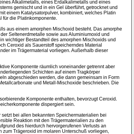
ines Alkalimetalls, eines Erdalkalimetalls und eines
stems gemischt und in ein Gel überführt, getrocknet und
mit einem Katalysatorpulver, kombiniert, welches Platin
l für die Platinkomponente.
falls aus einem amorphen Mischoxid besteht. Das amorphe
d der Seltenerdmetalle sowie aus Aluminiumoxid und
in wichtiger Bestandteil des amorphen Mischoxids und
ch Ceroxid als Sauerstoff speicherndes Material
nder im Trägermaterial vorliegen. Außerhalb dieser
aktive Komponente räumlich voneinander getrennt aber
nderliegenden Schichten auf einem Tragkörper
ikeln abgeschieden werden, die dann gemeinsam in Form
Metallcarbonate und Metall-Mischoxide beschrieben. Die
sorbierende Komponente enthalten, bevorzugt Ceroxid.
peicherkomponente dispergiert sein.
 setzt bei allen bekannten Speichermaterialien bei
rsible Reaktion mit den Trägermaterialien zu den
aufgrund des hierdurch hervorgerufenen Verlusts an
ch zum Trägeroxid im molaren Unterschuß vorliegen,