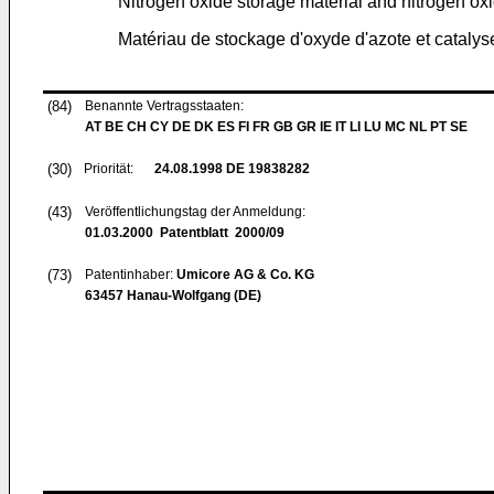
Nitrogen oxide storage material and nitrogen oxi
Matériau de stockage d'oxyde d'azote et catalyse
(84)
Benannte Vertragsstaaten:
AT BE CH CY DE DK ES FI FR GB GR IE IT LI LU MC NL PT SE
(30)
Priorität:
24.08.1998
DE 19838282
(43)
Veröffentlichungstag der Anmeldung:
01.03.2000
Patentblatt 2000/09
(73)
Patentinhaber:
Umicore AG & Co. KG
63457 Hanau-Wolfgang (DE)