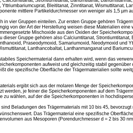
alciumtitanat, Strontiumtitanat, Bariumtitanat, Bariumstannat
ttriumbariumcuprat, Bleititanat, Zinntitanat, Wismuttitanat, 
onente mittlere Partikeldurchmesser von weniger als 1,5 µm a
 in vier Gruppen einteilen. Zur ersten Gruppe gehören Trägerma
g von der Art der Herstellung weisen diese Materialien eine wei
sammengesetzte Mischoxide aus den Oxiden der Speicherkompone
 dieser Gruppe gehören also Calciumtitanat, Strontiumtitanat, 
anthanoxid, Praseodymoxid, Samariumoxid, Neodymoxid und Yttr
, Wismuttitanat, Lanthancobaltat, Lanthanmanganat und Bariumcu
stabiles Speichermaterial dann erhalten wird, wenn das verwen
peicherkomponenten aufweist und gleichzeitig stabil gegenübe
 die spezifische Oberfläche der Trägermaterialien sollte wei
terials ergibt sich aus der molaren Menge der Speicherkompon
t werden, je feiner die Speicherkomponenten auf dem Trägerma
äche zu wählen, auf der die Speicherkomponenten in hochdispe
 sind Beladungen des Trägermaterials mit 10 bis 45, bevorzugt
ünschenswert. Das Trägermaterial eine spezifische Oberfläch
envolumen aus Mesoporen (Porendurchmesser d = 2 bis 30 nm)