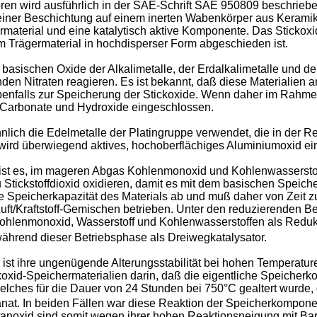
oren wird ausführlich in der SAE-Schrift SAE 950809 beschrie
einer Beschichtung auf einem inerten Wabenkörper aus Keramik
hermaterial und eine katalytisch aktive Komponente. Das Sticko
m Trägermaterial in hochdisperser Form abgeschieden ist.
sischen Oxide der Alkalimetalle, der Erdalkalimetalle und de
enden Nitraten reagieren. Es ist bekannt, daß diese Materialie
benfalls zur Speicherung der Stickoxide. Wenn daher im Rahme
 Carbonate und Hydroxide eingeschlossen.
lich die Edelmetalle der Platingruppe verwendet, die in der
wird überwiegend aktives, hochoberflächiges Aluminiumoxid ein
 ist es, im mageren Abgas Kohlenmonoxid und Kohlenwasserst
u Stickstoffdioxid oxidieren, damit es mit dem basischen Speich
e Speicherkapazität des Materials ab und muß daher von Zeit zu 
uft/Kraftstoff-Gemischen betrieben. Unter den reduzierenden B
hlenmonoxid, Wasserstoff und Kohlenwasserstoffen als Redukti
 während dieser Betriebsphase als Dreiwegkatalysator.
 ist ihre ungenügende Alterungsstabilität bei hohen Temperatu
oxid-Speichermaterialien darin, daß die eigentliche Speicherk
elches für die Dauer von 24 Stunden bei 750°C gealtert wurde,
tanat. In beiden Fällen war diese Reaktion der Speicherkompon
anoxid sind somit wegen ihrer hohen Reaktionsneigung mit Bariu