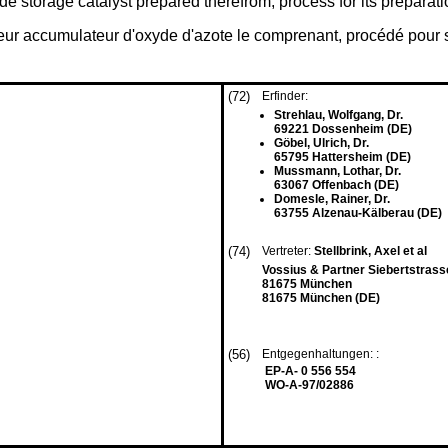
de storage catalyst prepared therefrom, process for its preparat
ur accumulateur d'oxyde d'azote le comprenant, procédé pour sa 
(72)
Erfinder:
Strehlau, Wolfgang, Dr.
69221 Dossenheim (DE)
Göbel, Ulrich, Dr.
65795 Hattersheim (DE)
Mussmann, Lothar, Dr.
63067 Offenbach (DE)
Domesle, Rainer, Dr.
63755 Alzenau-Kälberau (DE)
(74)
Vertreter:
Stellbrink, Axel et al
Vossius & Partner Siebertstrass
81675 München
81675 München (DE)
(56)
Entgegenhaltungen: :
EP-A- 0 556 554
WO-A-97/02886