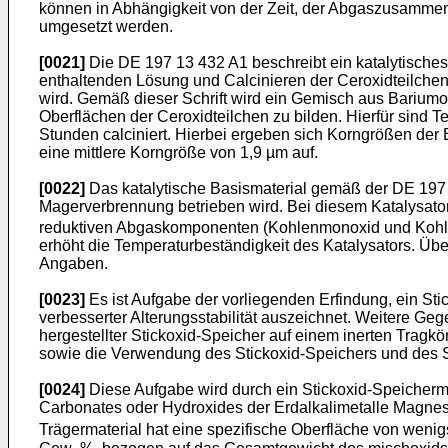
können in Abhängigkeit von der Zeit, der Abgaszusamme
umgesetzt werden.
[0021]
Die DE 197 13 432 A1 beschreibt ein katalytisches
enthaltenden Lösung und Calcinieren der Ceroxidteilche
wird. Gemäß dieser Schrift wird ein Gemisch aus Bariumox
Oberflächen der Ceroxidteilchen zu bilden. Hierfür sind 
Stunden calciniert. Hierbei ergeben sich Korngrößen der
eine mittlere Korngröße von 1,9 µm auf.
[0022]
Das katalytische Basismaterial gemäß der DE 197 1
Magerverbrennung betrieben wird. Bei diesem Katalysato
reduktiven Abgaskomponenten (Kohlenmonoxid und Kohlenw
erhöht die Temperaturbeständigkeit des Katalysators. Übe
Angaben.
[0023]
Es ist Aufgabe der vorliegenden Erfindung, ein St
verbesserter Alterungsstabilität auszeichnet. Weitere Ge
hergestellter Stickoxid-Speicher auf einem inerten Tragk
sowie die Verwendung des Stickoxid-Speichers und des 
[0024]
Diese Aufgabe wird durch ein Stickoxid-Speicherma
Carbonates oder Hydroxides der Erdalkalimetalle Magnesi
Trägermaterial hat eine spezifische Oberfläche von weni