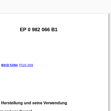
EP 0 982 066 B1
:
B01D
53/94
,
F01N
3/08
en Herstellung und seine Verwendung