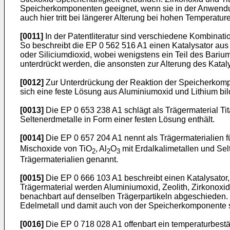
Speicherkomponenten geeignet, wenn sie in der Anwendun
auch hier tritt bei längerer Alterung bei hohen Temperatu
[0011]
In der Patentliteratur sind verschiedene Kombina
So beschreibt die EP 0 562 516 A1 einen Katalysator aus 
oder Siliciumdioxid, wobei wenigstens ein Teil des Bari
unterdrückt werden, die ansonsten zur Alterung des Kataly
[0012]
Zur Unterdrückung der Reaktion der Speicherkompon
sich eine feste Lösung aus Aluminiumoxid und Lithium bil
[0013]
Die EP 0 653 238 A1 schlägt als Trägermaterial Tit
Seltenerdmetalle in Form einer festen Lösung enthält.
[0014]
Die EP 0 657 204 A1 nennt als Trägermaterialien f
Mischoxide von TiO
, Al
O
mit Erdalkalimetallen und Se
2
2
3
Trägermaterialien genannt.
[0015]
Die EP 0 666 103 A1 beschreibt einen Katalysator,
Trägermaterial werden Aluminiumoxid, Zeolith, Zirkonoxi
benachbart auf denselben Trägerpartikeln abgeschieden.
Edelmetall und damit auch von der Speicherkomponente se
[0016]
Die EP 0 718 028 A1 offenbart ein temperaturbestä