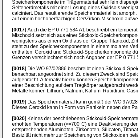
Speicherkomponente im Trägermaterial sehr fein dispergie
Seltenerdmetalls mit einer Lösung eines Oxidsols wenigst
calciniert. Das resultierende Speichermaterial ist amorph
auf einem hochoberflächigen Cer/Zirkon-Mischoxid aufweis
[0017]
Auch die EP 0 771 584 A1 beschreibt ein temperat
Mischoxid setzt sich aus einer Stickoxid-Speicherkompon
wenigstens aus einem Oxid aus der Gruppe Titanoxid, Zi
steht zu den Speicherkomponenten in einem molaren Verhä
enthalten. Ceroxid und Stickoxid-Speicherkomponente dür
Grenzen verschlechtert sich nach Angaben der EP 0 771 
[0018]
Die WO 97/02886 beschreibt einen Stickoxid-Speic
benachbart angeordnet sind. Zu diesem Zweck sind Spei
aufgebracht. Alternativ hierzu können Speicherkomponen
einer Beschichtung auf dem Tragkörper aufgebracht werde
Metalle können Lithium, Natrium, Kalium, Rubidium, Cäs
[0019]
Das Speichermaterial kann gemäß der WO 97/02886
Dieses Ceroxid kann in Form von Partikeln neben den Part
[0020]
Keines der beschriebenen Stickoxid-Speichermateria
erhöhten Temperaturen (>=700°C) eine Deaktivierung der S
entsprechenden Aluminaten, Zirkonaten, Silicaten, Titanat
Basizität nicht mehr zur Speicherung von Stickoxiden be