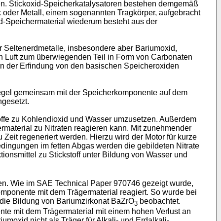
ben. Stickoxid-Speicherkatalysatoren bestehen demgemäß
 oder Metall, einem sogenannten Tragkörper, aufgebracht
xid-Speichermaterial wiederum besteht aus der
r Seltenerdmetalle, insbesondere aber Bariumoxid,
n an Luft zum überwiegenden Teil in Form von Carbonaten
n der Erfindung von den basischen Speicheroxiden
 Regel gemeinsam mit der Speicherkomponente auf dem
gesetzt.
offe zu Kohlendioxid und Wasser umzusetzen. Außerdem
ermaterial zu Nitraten reagieren kann. Mit zunehmender
Zeit regeneriert werden. Hierzu wird der Motor für kurze
edingungen im fetten Abgas werden die gebildeten Nitrate
onsmittel zu Stickstoff unter Bildung von Wasser und
ren. Wie im SAE Technical Paper 970746 gezeigt wurde,
omponente mit dem Trägermaterial reagiert. So wurde bei
 die Bildung von Bariumzirkonat BaZrO
beobachtet.
3
ente mit dem Trägermaterial mit einem hohen Verlust an
moxid nicht als Träger für Alkali- und Erdalkali-