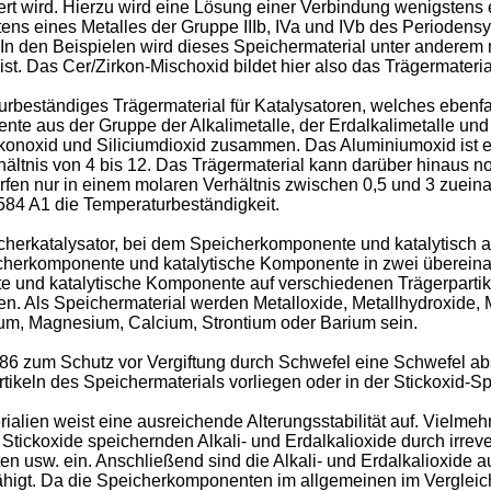
rt wird. Hierzu wird eine Lösung einer Verbindung wenigstens e
ens eines Metalles der Gruppe IIIb, IVa und IVb des Periodensy
. In den Beispielen wird dieses Speichermaterial unter anderem 
t. Das Cer/Zirkon-Mischoxid bildet hier also das Trägermateria
urbeständiges Trägermaterial für Katalysatoren, welches eben
ente aus der Gruppe der Alkalimetalle, der Erdalkalimetalle un
rkonoxid und Siliciumdioxid zusammen. Das Aluminiumoxid ist e
ltnis von 4 bis 12. Das Trägermaterial kann darüber hinaus no
fen nur in einem molaren Verhältnis zwischen 0,5 und 3 zueina
584 A1 die Temperaturbeständigkeit.
herkatalysator, bei dem Speicherkomponente und katalytisch 
cherkomponente und katalytische Komponente in zwei übereina
te und katalytische Komponente auf verschiedenen Trägerpart
n. Als Speichermaterial werden Metalloxide, Metallhydroxide, 
ium, Magnesium, Calcium, Strontium oder Barium sein.
 zum Schutz vor Vergiftung durch Schwefel eine Schwefel ab
ikeln des Speichermaterials vorliegen oder in der Stickoxid-S
lien weist eine ausreichende Alterungsstabilität auf. Vielmehr
tickoxide speichernden Alkali- und Erdalkalioxide durch irreve
en usw. ein. Anschließend sind die Alkali- und Erdalkalioxide 
fähigt. Da die Speicherkomponenten im allgemeinen im Verglei