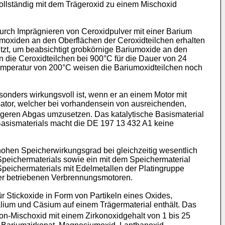
llständig mit dem Trägeroxid zu einem Mischoxid
durch Imprägnieren von Ceroxidpulver mit einer Barium
moxiden an den Oberflächen der Ceroxidteilchen erhalten
itzt, um beabsichtigt grobkörnige Bariumoxide an den
n die Ceroxidteilchen bei 900°C für die Dauer von 24
temperatur von 200°C weisen die Bariumoxidteilchen noch
onders wirkungsvoll ist, wenn er an einem Motor mit
sator, welcher bei vorhandensein von ausreichenden,
ageren Abgas umzusetzen. Das katalytische Basismaterial
 Basismaterials macht die DE 197 13 432 A1 keine
hohen Speicherwirkungsgrad bei gleichzeitig wesentlich
 Speichermaterials sowie ein mit dem Speichermaterial
Speichermaterials mit Edelmetallen der Platingruppe
er betriebenen Verbrennungsmotoren.
 Stickoxide in Form von Partikeln eines Oxides,
lium und Cäsium auf einem Trägermaterial enthält. Das
rkon-Mischoxid mit einem Zirkonoxidgehalt von 1 bis 25