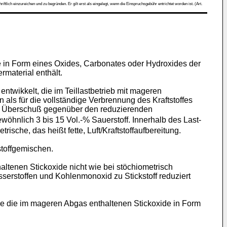
ch einzureichen und zu begründen. Er gilt erst als eingelegt, wenn die Einspruchsgebühr entrichtet worden ist. (Art.
de in Form eines Oxides, Carbonates oder Hydroxides der
material enthält.
wikkelt, die im Teillastbetrieb mit mageren
 als für die vollständige Verbrennung des Kraftstoffes
m Überschuß gegenüber den reduzierenden
öhnlich 3 bis 15 Vol.-% Sauerstoff. Innerhalb des Last-
sche, das heißt fette, Luft/Kraftstoffaufbereitung.
stoffgemischen.
tenen Stickoxide nicht wie bei stöchiometrisch
serstoffen und Kohlenmonoxid zu Stickstoff reduziert
ie die im mageren Abgas enthaltenen Stickoxide in Form