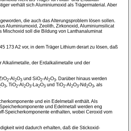
er verhält sich Aluminiumoxid als Trägermaterial. Aber
geworden, die auch das Alterungsproblem lösen sollen.
s Aluminiumoxid, Zeolith, Zirkonoxid, Aluminiumsilicat
s Mischoxid soll die Bildung von Lanthanaluminat
 173 A2 vor, in dem Träger Lithium derart zu lösen, daß
Alkalimetalle, der Erdalkalimetalle und der
 ZrO
-Al
O
und SiO
-Al
O
. Darüber hinaus werden
2
2
3
2
2
3
O
, TiO
-Al
O
-La
O
und TiO
-Al
O
-Nd
O
, als
2
3
2
2
3
2
3
2
2
3
2
3
cherkomponente und ein Edelmetall enthält. Als
xid-Speicherkomponente und Edelmetall werden eng
toff-Speicherkomponente enthalten, wobei Ceroxid vom
gkeit wird dadurch erhalten, daß die Stickoxid-