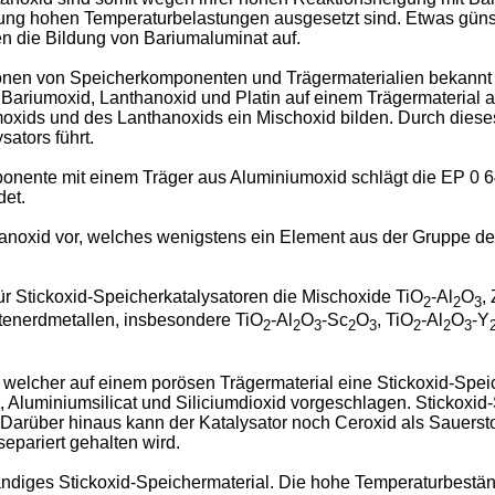
g hohen Temperaturbelastungen ausgesetzt sind. Etwas günstig
ren die Bildung von Bariumaluminat auf.
tionen von Speicherkomponenten und Trägermaterialien bekannt 
Bariumoxid, Lanthanoxid und Platin auf einem Trägermaterial au
umoxids und des Lanthanoxids ein Mischoxid bilden. Durch diese
sators führt.
ente mit einem Träger aus Aluminiumoxid schlägt die EP 0 645
det.
anoxid vor, welches wenigstens ein Element aus der Gruppe der 
ür Stickoxid-Speicherkatalysatoren die Mischoxide TiO
-Al
O
,
2
2
3
ltenerdmetallen, insbesondere TiO
-Al
O
-Sc
O
, TiO
-Al
O
-Y
2
2
3
2
3
2
2
3
 welcher auf einem porösen Trägermaterial eine Stickoxid-Spei
d, Aluminiumsilicat und Siliciumdioxid vorgeschlagen. Sticko
 Darüber hinaus kann der Katalysator noch Ceroxid als Sauers
pariert gehalten wird.
ndiges Stickoxid-Speichermaterial. Die hohe Temperaturbeständi