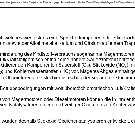
s kann jedermann beim Europäischen Patentamt gegen das erteilte europäischen Patent Einspruch einlegen. Der Einspruch ist schriftli
rial, welches wenigstens eine Speicherkomponente für Stickoxi
um sowie der Alkalimetalle Kalium und Cäsium auf einem Träger
inderung des Kraftstoffverbrauchs sogenannte Magermotoren ent
ft/Kraftstoffgemisch enthält eine höhere Sauerstoffkonzentration
 oxidierenden Komponenten Sauerstoff (O
), Stickoxide (NO
) i
2
x
) und Kohlenwasserstoffen (HC) vor. Mageres Abgas enthält gew
2
n Ottomotoren eine stöchiometrische oder sogar unterstöchiometri
etriebsbedingungen mit weit überstöchiometrischen Luft/Kraft
on Magermotoren oder Dieselmotoren können die in ihm enthal
eg-Katalysatoren unter gleichzeitiger Oxidation von Kohlenwas
wurden deshalb Stickoxid-Speicherkatalysatoren entwickelt, d