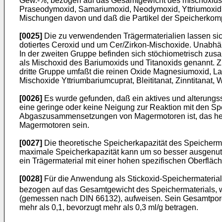
Gew.-%, bezogen auf das Gesamtgewicht des mischoxids, C
Praseodymoxid, Samariumoxid, Neodymoxid, Yttriumoxid, Y
Mischungen davon und daß die Partikel der Speicherkomp
[0025]
Die zu verwendenden Trägermaterialien lassen sich
dotiertes Ceroxid und um Cer/Zirkon-Mischoxide. Unabhängi
In der zweiten Gruppe befinden sich stöchiometrisch zu
als Mischoxid des Bariumoxids und Titanoxids genannt. Zu
dritte Gruppe umfaßt die reinen Oxide Magnesiumoxid, L
Mischoxide Yttriumbariumcuprat, Bleititanat, Zinntitanat
[0026]
Es wurde gefunden, daß ein aktives und alterungs
eine geringe oder keine Neigung zur Reaktion mit den S
Abgaszusammensetzungen von Magermotoren ist, das heißt
Magermotoren sein.
[0027]
Die theoretische Speicherkapazität des Speicherma
maximale Speicherkapazität kann um so besser ausgenutz
ein Trägermaterial mit einer hohen spezifischen Oberfl
[0028]
Für die Anwendung als Stickoxid-Speichermaterial
bezogen auf das Gesamtgewicht des Speichermaterials, w
(gemessen nach DIN 66132), aufweisen. Sein Gesamtpor
mehr als 0,1, bevorzugt mehr als 0,3 ml/g betragen.