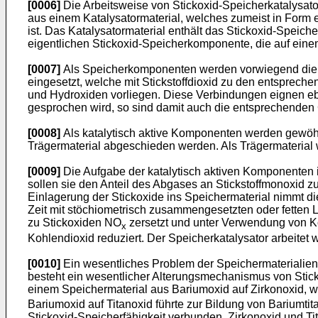
[0006]
Die Arbeitsweise von Stickoxid-Speicherkatalysat
aus einem Katalysatormaterial, welches zumeist in Form 
ist. Das Katalysatormaterial enthält das Stickoxid-Speic
eigentlichen Stickoxid-Speicherkomponente, die auf eine
[0007]
Als Speicherkomponenten werden vorwiegend die ba
eingesetzt, welche mit Stickstoffdioxid zu den entsprech
und Hydroxiden vorliegen. Diese Verbindungen eignen e
gesprochen wird, so sind damit auch die entsprechenden
[0008]
Als katalytisch aktive Komponenten werden gewöhn
Trägermaterial abgeschieden werden. Als Trägermaterial 
[0009]
Die Aufgabe der katalytisch aktiven Komponenten
sollen sie den Anteil des Abgases an Stickstoffmonoxid z
Einlagerung der Stickoxide ins Speichermaterial nimmt di
Zeit mit stöchiometrisch zusammengesetzten oder fetten L
zu Stickoxiden NO
zersetzt und unter Verwendung von Ko
x
Kohlendioxid reduziert. Der Speicherkatalysator arbeitet
[0010]
Ein wesentliches Problem der Speichermaterialien
besteht ein wesentlicher Alterungsmechanismus von Stick
einem Speichermaterial aus Bariumoxid auf Zirkonoxid, w
Bariumoxid auf Titanoxid führte zur Bildung von Bariumti
Stickoxid-Speicherfähigkeit verbunden. Zirkonoxid und Tit