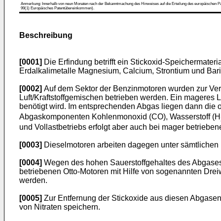
Anmerkung: Innerhalb von neun Monaten nach der Bekanntmachung des Hinweises auf die Erteilung des europäischen Patent
99(1) Europäisches Patentübereinkommen).
Beschreibung
[0001]
Die Erfindung betrifft ein Stickoxid-Speichermate
Erdalkalimetalle Magnesium, Calcium, Strontium und Bari
[0002]
Auf dem Sektor der Benzinmotoren wurden zur Verm
Luft/Kraftstoffgemischen betrieben werden. Ein mageres Lu
benötigt wird. Im entsprechenden Abgas liegen dann die
Abgaskomponenten Kohlenmonoxid (CO), Wasserstoff (H
und Vollastbetriebs erfolgt aber auch bei mager betriebene
[0003]
Dieselmotoren arbeiten dagegen unter sämtlichen B
[0004]
Wegen des hohen Sauerstoffgehaltes des Abgases v
betriebenen Otto-Motoren mit Hilfe von sogenannten Dreiw
werden.
[0005]
Zur Entfernung der Stickoxide aus diesen Abgasen 
von Nitraten speichern.