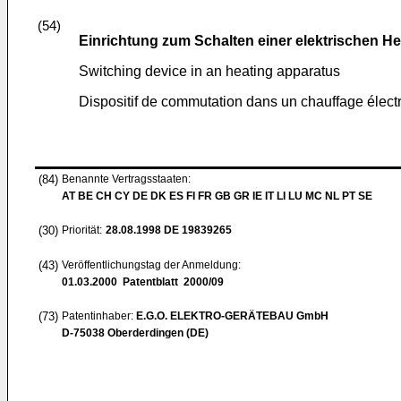
(54)
Einrichtung zum Schalten einer elektrischen H
Switching device in an heating apparatus
Dispositif de commutation dans un chauffage élect
(84)
Benannte Vertragsstaaten:
AT BE CH CY DE DK ES FI FR GB GR IE IT LI LU MC NL PT SE
(30)
Priorität:
28.08.1998
DE 19839265
(43)
Veröffentlichungstag der Anmeldung:
01.03.2000
Patentblatt 2000/09
(73)
Patentinhaber:
E.G.O. ELEKTRO-GERÄTEBAU GmbH
D-75038 Oberderdingen (DE)