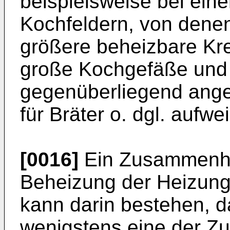
beispielsweise bei eine
Kochfeldern, von denen
größere beheizbare Kre
große Kochgefäße und e
gegenüberliegend ange
für Bräter o. dgl. aufw
[0016]
Ein Zusammenha
Beheizung der Heizung
kann darin bestehen, d
wenigstens eine der Z