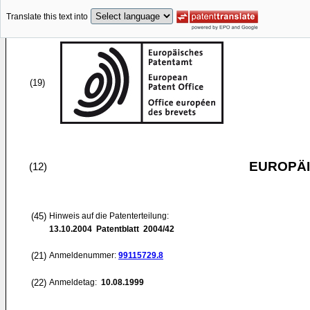
Translate this text into
(19)
EUROPÄI
(12)
(45)
Hinweis auf die Patenterteilung:
13.10.2004
Patentblatt 2004/42
(21)
Anmeldenummer:
99115729.8
(22)
Anmeldetag:
10.08.1999