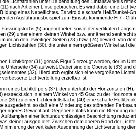
die Lichtstrahlen unter Beibehaltung des Einfallswinkels reflek
 (11) nach Art einer Linse gebrochen. Es wird dabei eine Lichtv
ildung eines Nebellichtes. Es wird die scharfe Hell/Dunkel-Gren
iegenden Ausführungsbeispiel zum Einsatz kommende H 7 - Glühla
es Fassungslochs (5) angeordneten sowie der vertikalen Längsmi
hlen (29) unter einem kleinen Winkel bzw. annähernd senkrecht auf
imum an den jeweiligen Seiten (23 ) bzw. (24) bewirkt. Von de
en Lichtstrahlen (30), die unter einem größeren Winkel auf die Li
inen Lichtkörper (31) gemäß Figur 5 erzeugt werden, der im Unte
e Unterseite (34) aufweist. Dabei sind die Oberseite (33) und d
selementes (32). Hierdurch ergibt sich eine vergrößerte Lichtein
erbesserte Lichtverteilung erzielbar ist.
orm eines Lichtkörpers (37), der unterhalb der Horizontalen (H), 
) erstreckt sich in einem Winkel von 45 Grad zu der Horizontalen
 (39) zu einer Lichteintrittsfläche (40) eine scharfe Hell/Dun
 ausgedehnt, so daß eine Minderung des störenden Farbsaums in 
geringeres Gewicht auf. Gegebenenfalls kann die Blendung durc
 Aufdampfen einer lichtundurchlässigen Beschichtung reduziert b
as kleiner ausgebildet. Zwischen dem oberen Rand der Lichteint
r Minimierung der vertikalen Ausdehnung der Lichtverteilung dien