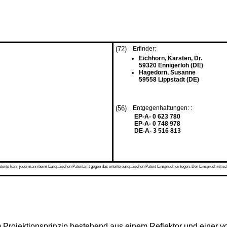
(72)
Erfinder:
Eichhorn, Karsten, Dr.
59320 Ennigerloh (DE)
Hagedorn, Susanne
59558 Lippstadt (DE)
(56)
Entgegenhaltungen: :
EP-A- 0 623 780
EP-A- 0 748 978
DE-A- 3 516 813
s kann jedermann beim Europäischen Patentamt gegen das erteilte europäischen Patent Einspruch einlegen. Der Einspruch ist schriftli
 Projektionsprinzip bestehend aus einem Reflektor und einer vo