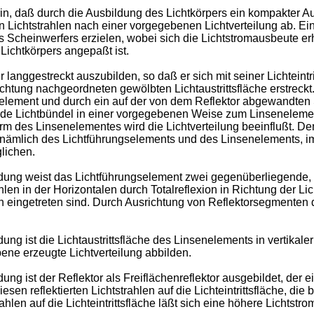
rin, daß durch die Ausbildung des Lichtkörpers ein kompakter A
tenden Lichtstrahlen nach einer vorgegebenen Lichtverteilung ab
des Scheinwerfers erzielen, wobei sich die Lichtstromausbeute 
 Lichtkörpers angepaßt ist.
 langgestreckt auszubilden, so daß er sich mit seiner Lichteint
htung nachgeordneten gewölbten Lichtaustrittsfläche erstreckt. 
element und durch ein auf der von dem Reflektor abgewandten 
ende Lichtbündel in einer vorgegebenen Weise zum Linsenelemen
 des Linsenelementes wird die Lichtverteilung beeinflußt. Dem
ämlich des Lichtführungselements und des Linsenelements, im
glichen.
ung weist das Lichtführungselement zwei gegenüberliegende, i
ahlen in der Horizontalen durch Totalreflexion in Richtung der Lic
n eingetreten sind. Durch Ausrichtung von Reflektorsegmenten de
g ist die Lichtaustrittsfläche des Linsenelements in vertikaler
bene erzeugte Lichtverteilung abbilden.
g ist der Reflektor als Freiflächenreflektor ausgebildet, der
esen reflektierten Lichtstrahlen auf die Lichteintrittsfläche, di
ahlen auf die Lichteintrittsfläche läßt sich eine höhere Lichtstr