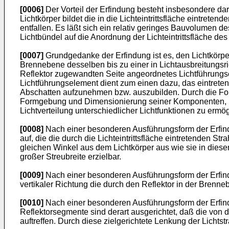
[0006]
Der Vorteil der Erfindung besteht insbesondere da
Lichtkörper bildet die in die Lichteintrittsfläche eintre
entfallen. Es läßt sich ein relativ geringes Bauvolumen 
Lichtbündel auf die Anordnung der Lichteintrittsfläche des
[0007]
Grundgedanke der Erfindung ist es, den Lichtkörper
Brennebene desselben bis zu einer in Lichtausbreitungsric
Reflektor zugewandten Seite angeordnetes Lichtführungs
Lichtführungselement dient zum einen dazu, das eintret
Abschatten aufzunehmen bzw. auszubilden. Durch die Form
Formgebung und Dimensionierung seiner Komponenten, n
Lichtverteilung unterschiedlicher Lichtfunktionen zu ermö
[0008]
Nach einer besonderen Ausführungsform der Erfind
auf, die die durch die Lichteintrittsfläche eintretenden Str
gleichen Winkel aus dem Lichtkörper aus wie sie in diese
großer Streubreite erzielbar.
[0009]
Nach einer besonderen Ausführungsform der Erfindun
vertikaler Richtung die durch den Reflektor in der Brenne
[0010]
Nach einer besonderen Ausführungsform der Erfindun
Reflektorsegmente sind derart ausgerichtet, daß die von di
auftreffen. Durch diese zielgerichtete Lenkung der Lichtstr