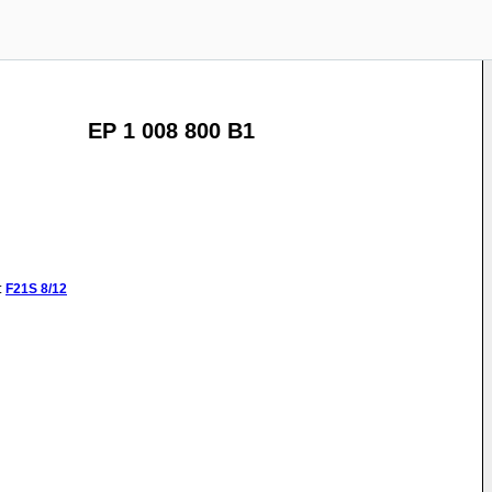
EP 1 008 800 B1
:
F21S
8/12