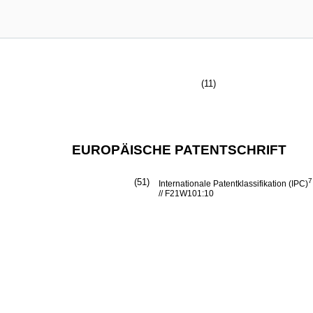
(11)
EUROPÄISCHE PATENTSCHRIFT
(51)
7
Internationale Patentklassifikation (IPC)
// F21W101:10