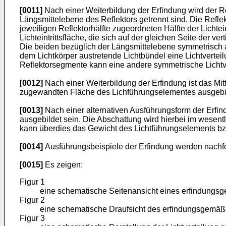
[0011]
Nach einer Weiterbildung der Erfindung wird der Ref
Längsmittelebene des Reflektors getrennt sind. Die Refle
jeweiligen Reflektorhälfte zugeordneten Hälfte der Lichte
Lichteintrittsfläche, die sich auf der gleichen Seite der
Die beiden bezüglich der Längsmittelebene symmetrisch an
dem Lichtkörper austretende Lichtbündel eine Lichtvertei
Reflektorsegmente kann eine andere symmetrische Lichtve
[0012]
Nach einer Weiterbildung der Erfindung ist das Mi
zugewandten Fläche des Lichführungselementes ausgebild
[0013]
Nach einer alternativen Ausführungsform der Erfi
ausgebildet sein. Die Abschattung wird hierbei im wesentl
kann überdies das Gewicht des Lichtführungselements bzw
[0014]
Ausführungsbeispiele der Erfindung werden nachf
[0015]
Es zeigen:
Figur 1
eine schematische Seitenansicht eines erfindungs
Figur 2
eine schematische Draufsicht des erfindungsgemäß
Figur 3