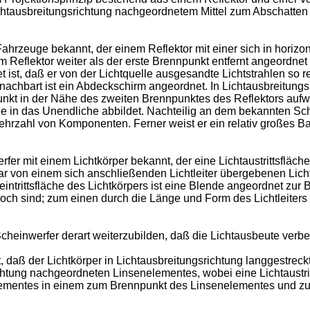
htausbreitungsrichtung nachgeordnetem Mittel zum Abschatten e
ahrzeuge bekannt, der einem Reflektor mit einer sich in horiz
eflektor weiter als der erste Brennpunkt entfernt angeordnet is
t ist, daß er von der Lichtquelle ausgesandte Lichtstrahlen so r
achbart ist ein Abdeckschirm angeordnet. In Lichtausbreitungsr
nkt in der Nähe des zweiten Brennpunktes des Reflektors aufwe
 in das Unendliche abbildet. Nachteilig an dem bekannten Sche
hrzahl von Komponenten. Ferner weist er ein relativ großes Ba
er mit einem Lichtkörper bekannt, der eine Lichtaustrittsfläch
elbar von einem sich anschließenden Lichtleiter übergebenen Lic
intrittsfläche des Lichtkörpers ist eine Blende angeordnet zur
v hoch sind; zum einen durch die Länge und Form des Lichtleiter
cheinwerfer derart weiterzubilden, daß die Lichtausbeute verb
aß der Lichtkörper in Lichtausbreitungsrichtung langgestreckt 
chtung nachgeordneten Linsenelementes, wobei eine Lichtaustr
gselementes in einem zum Brennpunkt des Linsenelementes und 