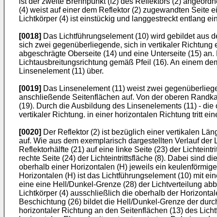
ist der zweite Brennpunkt (f2) des Reflektors (2) angeordne
(4) weist auf einer dem Reflektor (2) zugewandten Seite 
Lichtkörper (4) ist einstückig und langgestreckt entlang e
[0018]
Das Lichtführungselement (10) wird gebildet aus der 
sich zwei gegenüberliegende, sich in vertikaler Richtung er
abgeschrägte Oberseite (14) und eine Unterseite (15) an.
Lichtausbreitungsrichtung gemäß Pfeil (16). An einem de
Linsenelement (11) über.
[0019]
Das Linsenelement (11) weist zwei gegenüberliege
anschließende Seitenflächen auf. Von der oberen Randkant
(19). Durch die Ausbildung des Linsenelements (11) - die ov
vertikaler Richtung. in einer horizontalen Richtung tritt ein
[0020]
Der Reflektor (2) ist bezüglich einer vertikalen Län
auf. Wie aus dem exemplarisch dargestellten Verlauf der Lic
Reflektorhälfte (21) auf eine linke Seite (23) der Lichteintr
rechte Seite (24) der Lichteintrittsfläche (8). Dabei sind d
oberhalb einer Horizontalen (H) jeweils ein keulenförmiger
Horizontalen (H) ist das Lichtführungselement (10) mit e
eine eine Hell/Dunkel-Grenze (28) der Lichtverteilung ab
Lichtkörper (4) ausschließlich die oberhalb der Horizonta
Beschichtung (26) bildet die Hell/Dunkel-Grenze der durch 
horizontaler Richtung an den Seitenflächen (13) des Lichtf