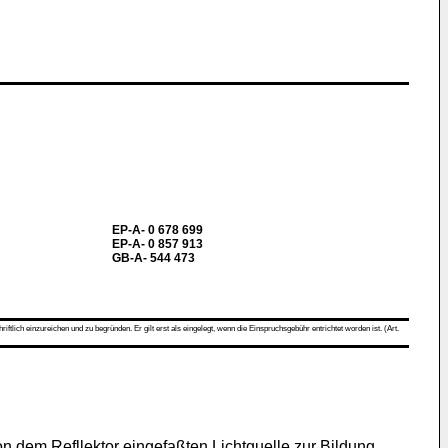
EP-A- 0 678 699
EP-A- 0 857 913
GB-A- 544 473
ch einzureichen und zu begründen. Er gilt erst als eingelegt, wenn die Einspruchsgebühr entrichtet worden ist. (Art.
n dem Refllektor eingefaßten Lichtquelle zur Bildung