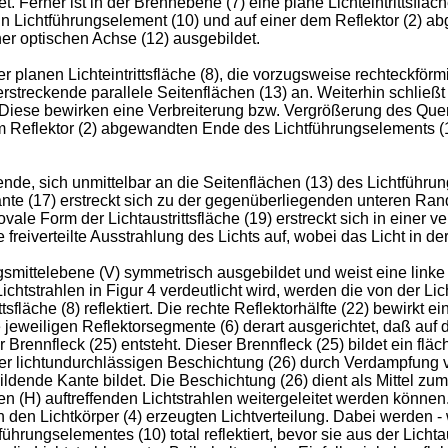
t. Ferner ist in der Brennebene (7) eine plane Lichteintrittsfläc
ein Lichtführungselement (10) und auf einer dem Reflektor (2) a
iner optischen Achse (12) ausgebildet.
planen Lichteintrittsfläche (8), die vorzugsweise rechteckförmig 
streckende parallele Seitenflächen (13) an. Weiterhin schließt si
 Diese bewirken eine Verbreiterung bzw. Vergrößerung des Quer
m Reflektor (2) abgewandten Ende des Lichtführungselements (1
nde, sich unmittelbar an die Seitenflächen (13) des Lichtführ
e (17) erstreckt sich zu der gegenüberliegenden unteren Randk
ale Form der Lichtaustrittsfläche (19) erstreckt sich in einer ver
e freiverteilte Ausstrahlung des Lichts auf, wobei das Licht in der 
gsmittelebene (V) symmetrisch ausgebildet und weist eine linke R
htstrahlen in Figur 4 verdeutlicht wird, werden die von der Lich
ittsfläche (8) reflektiert. Die rechte Reflektorhälfte (22) bewirkt
ie jeweiligen Reflektorsegmente (6) derart ausgerichtet, daß auf d
 Brennfleck (25) entsteht. Dieser Brennfleck (25) bildet ein flä
iner lichtundurchlässigen Beschichtung (26) durch Verdampfung 
bildende Kante bildet. Die Beschichtung (26) dient als Mittel 
len (H) auftreffenden Lichtstrahlen weitergeleitet werden könne
den Lichtkörper (4) erzeugten Lichtverteilung. Dabei werden - wie
ührungselementes (10) total reflektiert, bevor sie aus der Lichta