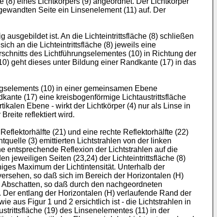
he (8) eines Lichtkörpers (9) angeordnet. Der Lichtkörper
bgewandten Seite ein Linsenelement (11) auf. Der
ausgebildet ist. An die Lichteintrittsfläche (8) schließen
ch an die Lichteintrittsfläche (8) jeweils eine
schnitts des Lichtführungselementes (10) in Richtung der
0) geht dieses unter Bildung einer Randkante (17) in das
ungselements (10) in einer gemeinsamen Ebene
ante (17) eine kreisbogenförmige Lichtaustrittsfläche
tikalen Ebene - wirkt der Lichtkörper (4) nur als Linse in
Breite reflektiert wird.
eflektorhälfte (21) und eine rechte Reflektorhälfte (22)
tquelle (3) emittierten Lichtstrahlen von der linken
 eine entsprechende Reflexion der Lichtstrahlen auf die
en jeweiligen Seiten (23,24) der Lichteintrittsfläche (8)
chiges Maximum der Lichtintensität. Unterhalb der
versehen, so daß sich im Bereich der Horizontalen (H)
zum Abschatten, so daß durch den nachgeordneten
n. Der entlang der Horizontalen (H) verlaufende Rand der
 aus Figur 1 und 2 ersichtlich ist - die Lichtstrahlen in
ustrittsfläche (19) des Linsenelementes (11) in der