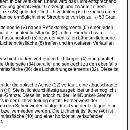
tiert. In der vertikalen Ebene wird das Licht entsprechend
erteilung gemäß Figur 6 erzeugt, und zwar mit einem
ze (28) gebildet. Die Lichtverteilung ist bezüglich einer
mpe ermöglicht.eine Streubreite von bis zu +/- 50 Grad.
ttelebene (V) nahen Reflektorsegmente (6') einer jeden
 die Lichteintrittsfläche (8) treffen. Hierdurch wird
m Fassungsloch (5) bzw. der vertikalen Längsmittelebene
chteintrittsfläche (8) treffen und im weiteren Verlauf an
rschied zu dem vorherigen Lichtkörper (4) eine parallel
ie Unterseite (34) parallel und senkrecht zu den ebenfalls
trittsfläche (36) des Lichtführungselements (32). Diese ist
in der die optische Achse (12) verläuft, eine abgeschrägte
 (H). Sie ist lichtdurchlässig ausgebildet und ermöglicht
kel-Grenze. Diese ist jedoch zu der Hell/Dunkel-Grenze
der Lichtverteilung eintritt. Ferner weist der
h den Scheinwerfer infolge direkt von der Lichtquelle an
zw. vermieden werden. Die Lichteintrittsfläche (40) ist
rittsfläche (40) und einer horizontal verlaufenden
t.