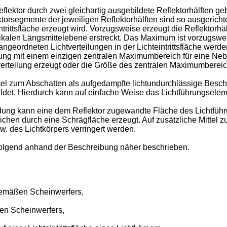
lektor durch zwei gleichartig ausgebildete Reflektorhälften gebi
ktorsegmente der jeweiligen Reflektorhälften sind so ausgerich
intrittsfläche erzeugt wird. Vorzugsweise erzeugt die Reflektorh
 vertikalen Längsmittelebene erstreckt. Das Maximum ist vorzugsw
geordneten Lichtverteilungen in der Lichteintrittsfläche werden
lung mit einem einzigen zentralen Maximumbereich für eine Nebel
rteilung erzeugt oder die Größe des zentralen Maximumbereich
ttel zum Abschatten als aufgedampfte lichtundurchlässige Besch
et. Hierdurch kann auf einfache Weise das Lichtführungselem
ndung kann eine dem Reflektor zugewandte Fläche des Lichtfüh
ichen durch eine Schrägfläche erzeugt. Auf zusätzliche Mittel z
. des Lichtkörpers verringert werden.
olgend anhand der Beschreibung näher beschrieben.
gemäßen Scheinwerfers,
en Scheinwerfers,