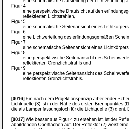
eine schematische Darstellung der Lichtverteilung auf
Figur 4
eine perspektivische Draufsicht auf den erfindung
reflektierten Lichtstrahlen,
Figur 5
eine schematische Seitenansicht eines Lichtkörpers
Figur 6
eine Lichtverteilung des erfindungsgemäßen Schein
Figur 7
eine schematische Seitenansicht eines Lichtkörpers
Figur 8
eine perspektivische Seitenansicht des Scheinwerf
reflektierten Grenzlichtstrahls und
Figur 9
eine perspektivische Seitenansicht des Scheinwerf
reflektierten Grenzlichtstrahls.
[0016]
Ein nach dem Projektionsprinzip arbeitender Scheinw
Lichtquelle (3) ist in der Nähe des ersten Brennpunktes (f1
die als Lampenfassungsloch für die Lichtquelle (3) dient.
[0017]
Wie besser aus Figur 4 zu ersehen ist, ist der Refl
abbildenden Oberflächen auf. Der Reflektor (2) weist ein