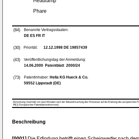
Headlamp
Phare
(84)
Benannte Vertragsstaaten:
DE ES FR IT
(30)
Priorität:
12.12.1998
DE 19857439
(43)
Veröffentlichungstag der Anmeldung:
14.06.2000
Patentblatt 2000/24
(73)
Patentinhaber:
Hella KG Hueck & Co.
59552 Lippstadt (DE)
Anmerkung: Innerhalb von neun Monaten nach der Bekanntmachung des Hinweises auf die Erteilung des europäischen Patent
99(1) Europäisches Patentübereinkommen).
Beschreibung
[0001]
Die Erfindung betrifft einen Scheinwerfer nach dem