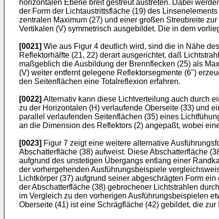
horizontalen Ebene breit gestreut austreten. Dabei werden 
der Form der Lichtaustrittsfläche (19) des Linsenelements
zentralen Maximum (27) und einer großen Streubreite zur B
Vertikalen (V) symmetrisch ausgebildet. Die in dem vorl
[0021]
Wie aus Figur 4 deutlich wird, sind die in Nähe d
Reflektorhälfte (21, 22) derart ausgerichtet, daß Lichtstra
maßgeblich die Ausbildung der Brennflecken (25) als Max
(V) weiter entfernt gelegene Reflektorsegmente (6") erzeug
den Seitenflächen eine Totalreflexion erfahren.
[0022]
Alternativ kann diese Lichtverteilung auch durch e
zu der Horizontalen (H) verlaufende Oberseite (33) und ein
parallel verlaufenden Seitenflächen (35) eines Lichtfühung
an die Dimension des Reflektors (2) angepaßt, wobei eine v
[0023]
Figur 7 zeigt eine weitere alternative Ausführungsf
Abschatterfläche (38) aufweist. Diese Abschatterfläche (38
aufgrund des unstetigen Übergangs entlang einer Randkante
der vorhergehenden Ausführungsbeispiele vergleichsweise
Lichtkörper (37) aufgrund seiner abgeschrägten Form ein 
der Abschatterfläche (38) gebrochener Lichtstrahlen durch
im Vergleich zu den vorherigen Ausführungsbeispielen etw
Oberseite (41) ist eine Schrägfläche (42) gebildet, die zu