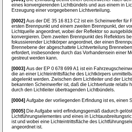
eines konvergierenden Lichtbündels und aus einem in Lic
Erzeugung einer vorgegebenen Lichtverteilung.
[0002]
Aus der DE 35 16 813 C2 ist ein Scheinwerfer für F
ersten Brennpunkt und einem zweiten Brennpunkt, der vom R
Lichtquelle angeordnet, wobei der Reflektor so ausgebilde
konvergieren. Dem zweiten Brennpunkt des Reflektors ben
fokussierender Lichtkörper angeordnet, der einen Brennpu
Brennebene der abgeschattete Lichtverteilung Brennebene
erfordert, insbesondere durch das Vorhandensein einer Me
gestreut werden kann.
[0003]
Aus der EP 0 678 699 A1 ist ein Fahrzeugscheinwerf
die an einer Lichteintrittsfläche des Lichtkörpers unmitt
abgelenkt werden. Zwischen dem Lichtleiter und der Lichte
bekannten Scheinwerfer ist, daß die Lichtverluste relati
durch den Lichtleiter übertragenden Lichtbündels.
[0004]
Aufgabe der vorliegenden Erfindung ist es, einen S
[0005]
Die Aufgabe wird erfindungsgemäß dadurch gelöst, d
Lichtführungselementes und eines in Lichtausbreitungsri
ist und wobei eine Lichteintrittsfläche des Lichtführun
angeordnet ist.