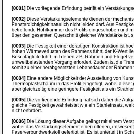
[0001]
Die vorliegende Erfindung betrifft ein Verstärkung
[0002]
Diese Verstärkungselemente dienen der mechanisc
Fensterdichtigkeit natürlich nicht leiden darf. Aus Festi
betreffende Hohlkammer des Profils eingeschoben und mit
über den gesamten Querschnitt gleicher Wandstärke ist, s
[0003]
Die Festigkeit einer derartigen Konstruktion ist hoc
hohen Wärmeverlusten des Rahmens führt, der K-Wert liegt
Beschlagteile führt, mit denen z.B. Rahmen und Flügel v
umweltbelastenden Vorgang erfordert. Zudem ist die Tre
somit zu einer herabgesetzten Lebensdauer der Rahmen f
[0004]
Eine andere Möglichkeit der Aussteifung von Kunsts
Thermoplastschaum in das Profil eingefügt, wobei dieser
aber gleichzeitig eine geringere Festigkeit als ein Strahle
[0005]
Die vorliegende Erfindung hat sich daher die Aufga
gleiche Festigkeit gewährleistet wie ein Stahleinsatz, w
nicht erfordert.
[0006]
Die Lösung dieser Aufgabe gelingt mit einem Verst
wobei das Verstärkungselement einen offenen, im wesent
Faserverbundwerkstoff gefertigt ist. Es ist unterteilt in 