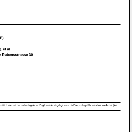
E)
. et al
er Rubensstrasse 30
ch einzureichen und zu begründen. Er gilt erst als eingelegt, wenn die Einspruchsgebühr entrichtet worden ist. (Art.