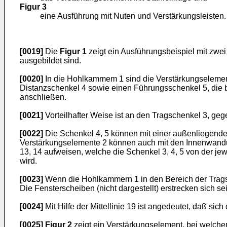
Figur 3
eine Ausführung mit Nuten und Verstärkungsleisten.
[0019]
Die
Figur 1
zeigt ein Ausführungsbeispiel mit zwe
ausgebildet sind.
[0020]
In die Hohlkammem 1 sind die Verstärkungselement
Distanzschenkel 4 sowie einen Führungsschenkel 5, die b
anschließen.
[0021]
Vorteilhafter Weise ist an den Tragschenkel 3, ge
[0022]
Die Schenkel 4, 5 können mit einer außenliegend
Verstärkungselemente 2 können auch mit den Innenwandu
13, 14 aufweisen, welche die Schenkel 3, 4, 5 von der je
wird.
[0023]
Wenn die Hohlkammern 1 in den Bereich der Tragsc
Die Fensterscheiben (nicht dargestellt) erstrecken sich sei
[0024]
Mit Hilfe der Mittellinie 19 ist angedeutet, daß s
[0025]
Figur 2
zeigt ein Verstärkungselement, bei welchem