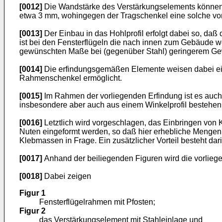
[0012]
Die Wandstärke des Verstärkungselements können a
etwa 3 mm, wohingegen der Tragschenkel eine solche von e
[0013]
Der Einbau in das Hohlprofil erfolgt dabei so, daß
ist bei den Fensterflügeln die nach innen zum Gebäude 
gewünschten Maße bei (gegenüber Stahl) geringerem Gew
[0014]
Die erfindungsgemäßen Elemente weisen dabei eine
Rahmenschenkel ermöglicht.
[0015]
Im Rahmen der vorliegenden Erfindung ist es auch
insbesondere aber auch aus einem Winkelprofil bestehen
[0016]
Letztlich wird vorgeschlagen, das Einbringen von K
Nuten eingeformt werden, so daß hier erhebliche Mengen
Klebmassen in Frage. Ein zusätzlicher Vorteil besteht dari
[0017]
Anhand der beiliegenden Figuren wird die vorliege
[0018]
Dabei zeigen
Figur 1
Fensterflügelrahmen mit Pfosten;
Figur 2
das Verstärkungselement mit Stahleinlage und