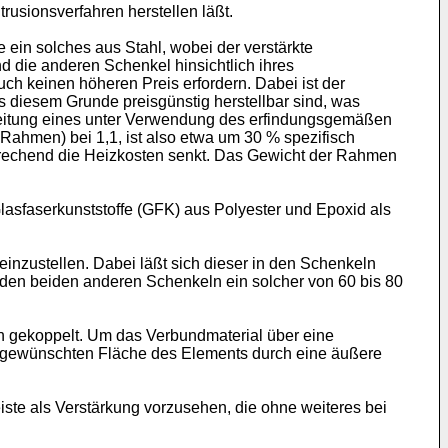
rusionsverfahren herstellen läßt.
ein solches aus Stahl, wobei der verstärkte
nd die anderen Schenkel hinsichtlich ihres
ch keinen höheren Preis erfordern. Dabei ist der
s diesem Grunde preisgünstig herstellbar sind, was
meleitung eines unter Verwendung des erfindungsgemäßen
 Rahmen) bei 1,1, ist also etwa um 30 % spezifisch
rechend die Heizkosten senkt. Das Gewicht der Rahmen
asfaserkunststoffe (GFK) aus Polyester und Epoxid als
nzustellen. Dabei läßt sich dieser in den Schenkeln
n den beiden anderen Schenkeln ein solcher von 60 bis 80
ch gekoppelt. Um das Verbundmaterial über eine
r gewünschten Fläche des Elements durch eine äußere
ste als Verstärkung vorzusehen, die ohne weiteres bei