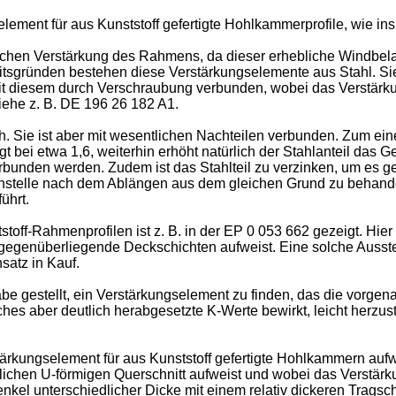
selement für aus Kunststoff gefertigte Hohlkammerprofile, wie i
hen Verstärkung des Rahmens, da dieser erhebliche Windbela
gkeitsgründen bestehen diese Verstärkungselemente aus Stahl. S
 diesem durch Verschraubung verbunden, wobei das Verstärkung
iehe z. B. DE 196 26 182 A1.
h. Sie ist aber mit wesentlichen Nachteilen verbunden. Zum einen 
 bei etwa 1,6, weiterhin erhöht natürlich der Stahlanteil das 
erbunden werden. Zudem ist das Stahlteil zu verzinken, um es
nnstelle nach dem Ablängen aus dem gleichen Grund zu behandel
ührt.
toff-Rahmenprofilen ist z. B. in der EP 0 053 662 gezeigt. Hie
 gegenüberliegende Deckschichten aufweist. Eine solche Ausste
nsatz in Kauf.
be gestellt, ein Verstärkungselement zu finden, das die vorgen
elches aber deutlich herabgesetzte K-Werte bewirkt, leicht herz
ärkungselement für aus Kunststoff gefertigte Hohlkammern auf
lichen U-förmigen Querschnitt aufweist und wobei das Verstä
Schenkel unterschiedlicher Dicke mit einem relativ dickeren Trag