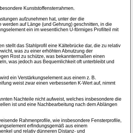
nsbesondere Kunststoffensterrahmen.
stungen aufzunehmen hat, unter der die
ie werden auf Länge (und Gehrung) geschnitten, in die
selement ein im wesentlichen U-förmiges Profilteil mit
stellt das Stahlprofil eine Kältebrücke dar, die zu relativ
Gewicht, was zu einer erhöhten Abnutzung der
 gegen Rost zu schütze, was bekanntermaßen einen
n, was jedoch aus Bequemlichkeit oft unterbleibt und
r wird ein Verstärkungselement aus einem z. B.
ifung weist zwar einen verbesserten K-Wert auf, nimmt
annten Nachteile nicht aufweist, welches insbesondere die
ustellen ist und eine Nachbearbeitung nach dem Ablängen
weisende Rahmenprofile, wie insbesondere Fensterprofile,
rkungselement erfindungsgemäß aus einem
schenkel und relativ dünneren Distanz- und