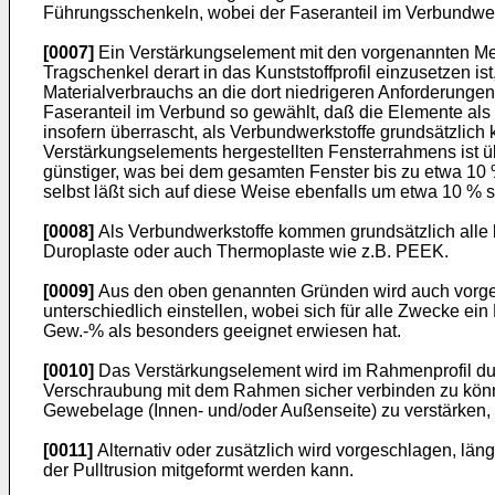
Führungsschenkeln, wobei der Faseranteil im Verbundwerks
[0007]
Ein Verstärkungselement mit den vorgenannten Merk
Tragschenkel derart in das Kunststoffprofil einzusetzen is
Materialverbrauchs an die dort niedrigeren Anforderungen
Faseranteil im Verbund so gewählt, daß die Elemente als 
insofern überrascht, als Verbundwerkstoffe grundsätzlic
Verstärkungselements hergestellten Fensterrahmens ist übe
günstiger, was bei dem gesamten Fenster bis zu etwa 1
selbst läßt sich auf diese Weise ebenfalls um etwa 10 % 
[0008]
Als Verbundwerkstoffe kommen grundsätzlich alle 
Duroplaste oder auch Thermoplaste wie z.B. PEEK.
[0009]
Aus den oben genannten Gründen wird auch vorgesc
unterschiedlich einstellen, wobei sich für alle Zwecke e
Gew.-% als besonders geeignet erwiesen hat.
[0010]
Das Verstärkungselement wird im Rahmenprofil durc
Verschraubung mit dem Rahmen sicher verbinden zu könne
Gewebelage (Innen- und/oder Außenseite) zu verstärken,
[0011]
Alternativ oder zusätzlich wird vorgeschlagen, lä
der Pulltrusion mitgeformt werden kann.