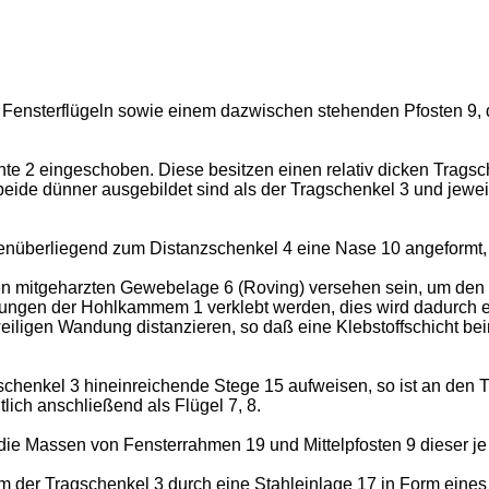
i Fensterflügeln sowie einem dazwischen stehenden Pfosten 9,
e 2 eingeschoben. Diese besitzen einen relativ dicken Tragsc
eide dünner ausgebildet sind als der Tragschenkel 3 und jewe
genüberliegend zum Distanzschenkel 4 eine Nase 10 angeformt, d
en mitgeharzten Gewebelage 6 (Roving) versehen sein, um den 
ngen der Hohlkammem 1 verklebt werden, dies wird dadurch er
weiligen Wandung distanzieren, so daß eine Klebstoffschicht be
henkel 3 hineinreichende Stege 15 aufweisen, so ist an den 
tlich anschließend als Flügel 7, 8.
ich die Massen von Fensterrahmen 19 und Mittelpfosten 9 dieser 
 der Tragschenkel 3 durch eine Stahleinlage 17 in Form eines 