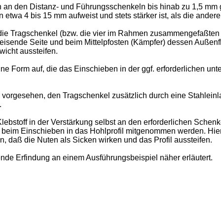
n den Distanz- und Führungsschenkeln bis hinab zu 1,5 mm ge
twa 4 bis 15 mm aufweist und stets stärker ist, als die andere
 die Tragschenkel (bzw. die vier im Rahmen zusammengefaßten El
weisende Seite und beim Mittelpfosten (Kämpfer) dessen Außen
icht aussteifen.
 Form auf, die das Einschieben in der ggf. erforderlichen un
 vorgesehen, den Tragschenkel zusätzlich durch eine Stahlein
.
lebstoff in der Verstärkung selbst an den erforderlichen Schen
 beim Einschieben in das Hohlprofil mitgenommen werden. Hie
n, daß die Nuten als Sicken wirken und das Profil aussteifen.
nde Erfindung an einem Ausführungsbeispiel näher erläutert.