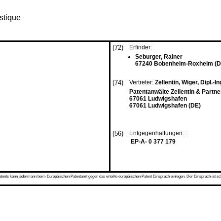
stique
(72)
Erfinder:
Seburger, Rainer
67240 Bobenheim-Roxheim (D
(74)
Vertreter:
Zellentin, Wiger, Dipl.-Ing
Patentanwälte Zellentin & Partn
67061 Ludwigshafen
67061 Ludwigshafen (DE)
(56)
Entgegenhaltungen: :
EP-A- 0 377 179
s kann jedermann beim Europäischen Patentamt gegen das erteilte europäischen Patent Einspruch einlegen. Der Einspruch ist schriftli