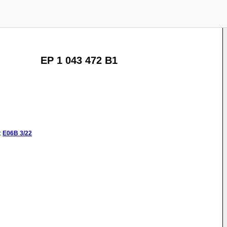
EP 1 043 472 B1
:
E06B
3/22