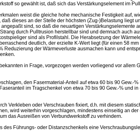
toff so gewählt ist, daß sich das Verstärkungselement im Pullt
malen weist die gleiche hohe mechanische Festigkeit auf, wie 
t, daß dieses an der Stelle der höchsten (Zug-)Belastung liegt u
 angepaßt sind, so daß die neuartigen Verstärkungselemente au
Strang durch Pulltrusion herstellbar sind und demnach auch au
h kostspieliger sind als Profilstahl. Die Herabsetzung der Wär
rraschend deutlich, der erzielte K-Wert liegt (für einen 58 mm
0 % Reduzierung der Wärmeverluste ausmachen kann und entsp
senken.
bekannten in Frage, vorgezogen werden vorliegend vor allem Gl
hlagen, den Fasermaterial-Anteil auf etwa 60 bis 90 Gew.-% ei
in Faseranteil im Tragschenkel von etwa 70 bis 90 Gew.-% und i
h Verkleben oder Verschrauben fixiert, d.h. mit diesem statis
n, wird weiterhin vorgeschlagen, mindestens einseitig an de
 um das Ausreißen von Verbundwerkstoff zu verhindern.
ngs des Führungs- oder Distanzschenkels eine Verschraubungslei