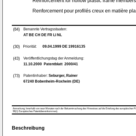
Reinforcement for hollow plastic frame members
Renforcement pour profilés creux en matière pla
(84)
Benannte Vertragsstaaten:
AT BE CH DE FR LI NL
(30)
Priorität:
09.04.1999
DE 19916135
(43)
Veröffentlichungstag der Anmeldung:
11.10.2000
Patentblatt 2000/41
(73)
Patentinhaber:
Seburger, Rainer
67240 Bobenheim-Roxheim (DE)
Anmerkung: Innerhalb von neun Monaten nach der Bekanntmachung des Hinweises auf die Erteilung des europäischen Patent
99(1) Europäisches Patentübereinkommen).
Beschreibung