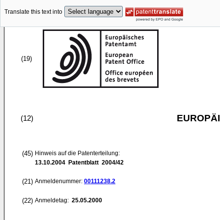
Translate this text into
(19)
EUROPÄI
(12)
(45)
Hinweis auf die Patenterteilung:
13.10.2004
Patentblatt 2004/42
(21)
Anmeldenummer:
00111238.2
(22)
Anmeldetag:
25.05.2000