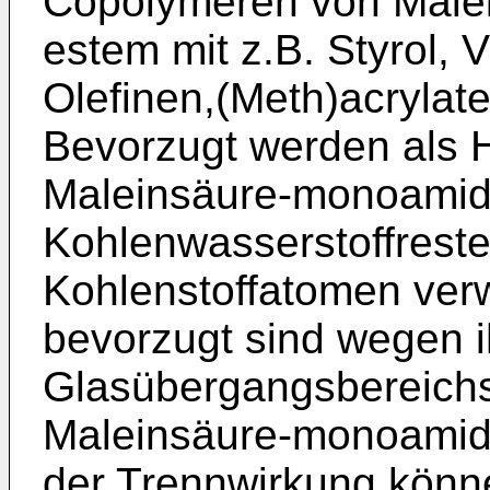
Copolymeren von Male
estem mit z.B. Styrol, V
Olefinen,(Meth)acrylat
Bevorzugt werden als 
Maleinsäure-monoamide
Kohlenwasserstoffrest
Kohlenstoffatomen ver
bevorzugt sind wegen 
Glasübergangsbereich
Maleinsäure-monoamide
der Trennwirkung könne