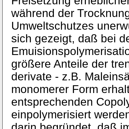
Freisetzung erheblich
während der Trocknung
Umweltschutzes unerwün
sich gezeigt, daß bei 
Emuisionspolymerisati
größere Anteile der tr
derivate - z.B. Maleins
monomerer Form erhalte
entsprechenden Copolym
einpolymerisiert werden
darin begründet, daß 