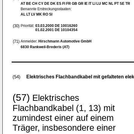
AT BE CH CY DE DK ES FI FR GB GR IE IT LI LU MC NL PT SE TR
Benannte Erstreckungsstaaten:
AL LT LV MK RO SI
(30)
Priorität:
03.03.2000
DE 10016260
01.02.2001
DE 10104354
(71)
Anmelder:
Hirschmann Automotive GmbH
6830 Rankweil-Brederis (AT)
Elektrisches Flachbandkabel mit gefalteten ele
(54)
(57)
Elektrisches
Flachbandkabel (1, 13) mit
zumindest einer auf einem
Träger, insbesondere einer