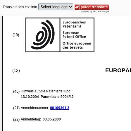
Translate this text into
(19)
EUROPÄI
(12)
(45)
Hinweis auf die Patenterteilung:
13.10.2004
Patentblatt 2004/42
(21)
Anmeldenummer:
00109391.3
(22)
Anmeldetag:
03.05.2000