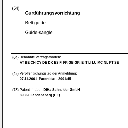
(54)
Gurtführungsvorrichtung
Belt guide
Guide-sangle
(84)
Benannte Vertragsstaaten:
AT BE CH CY DE DK ES FI FR GB GR IE IT LI LU MC NL PT SE
(43)
Veröffentlichungstag der Anmeldung:
07.11.2001
Patentblatt 2001/45
(73)
Patentinhaber:
DiHa Schneider GmbH
89361 Landensberg (DE)