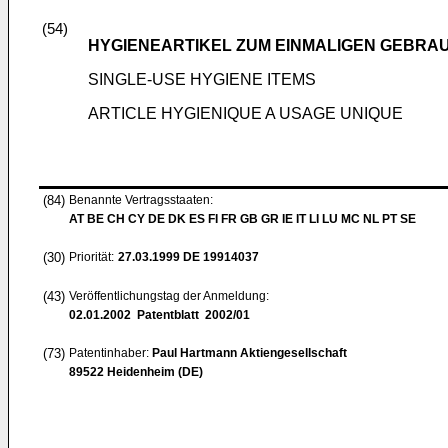
(54)
HYGIENEARTIKEL ZUM EINMALIGEN GEBRA
SINGLE-USE HYGIENE ITEMS
ARTICLE HYGIENIQUE A USAGE UNIQUE
(84)
Benannte Vertragsstaaten:
AT BE CH CY DE DK ES FI FR GB GR IE IT LI LU MC NL PT SE
(30)
Priorität:
27.03.1999
DE 19914037
(43)
Veröffentlichungstag der Anmeldung:
02.01.2002
Patentblatt 2002/01
(73)
Patentinhaber:
Paul Hartmann Aktiengesellschaft
89522 Heidenheim (DE)