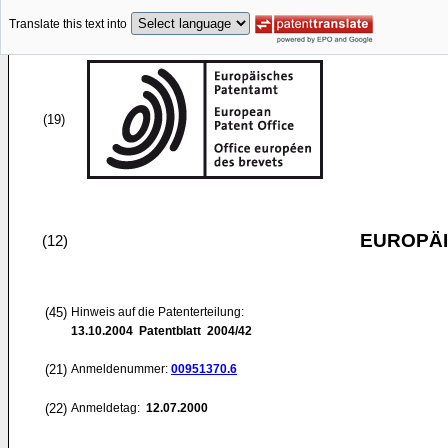
Translate this text into
(19)
EUROPÄI
(12)
(45)
Hinweis auf die Patenterteilung:
13.10.2004
Patentblatt 2004/42
(21)
Anmeldenummer:
00951370.6
(22)
Anmeldetag:
12.07.2000