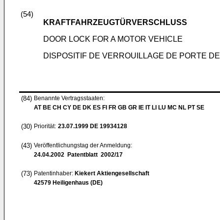
(54)
KRAFTFAHRZEUGTÜRVERSCHLUSS
DOOR LOCK FOR A MOTOR VEHICLE
DISPOSITIF DE VERROUILLAGE DE PORTE D
(84)
Benannte Vertragsstaaten:
AT BE CH CY DE DK ES FI FR GB GR IE IT LI LU MC NL PT SE
(30)
Priorität:
23.07.1999
DE 19934128
(43)
Veröffentlichungstag der Anmeldung:
24.04.2002
Patentblatt 2002/17
(73)
Patentinhaber:
Kiekert Aktiengesellschaft
42579 Heiligenhaus (DE)