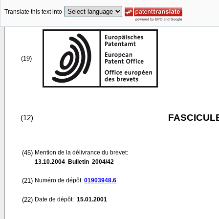
Translate this text into
(19)
FASCICUL
(12)
(45)
Mention de la délivrance du brevet:
13.10.2004
Bulletin 2004/42
(21)
Numéro de dépôt:
01903948.6
(22)
Date de dépôt:
15.01.2001