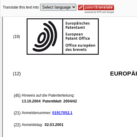
Translate this text into
(19)
EUROPÄI
(12)
(45)
Hinweis auf die Patenterteilung:
13.10.2004
Patentblatt 2004/42
(21)
Anmeldenummer:
01917052.1
(22)
Anmeldetag:
02.03.2001