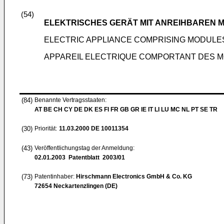
(54)
ELEKTRISCHES GERÄT MIT ANREIHBAREN 
ELECTRIC APPLIANCE COMPRISING MODULE
APPAREIL ELECTRIQUE COMPORTANT DES M
(84)
Benannte Vertragsstaaten:
AT BE CH CY DE DK ES FI FR GB GR IE IT LI LU MC NL PT SE TR
(30)
Priorität:
11.03.2000
DE 10011354
(43)
Veröffentlichungstag der Anmeldung:
02.01.2003
Patentblatt 2003/01
(73)
Patentinhaber:
Hirschmann Electronics GmbH & Co. KG
72654 Neckartenzlingen (DE)