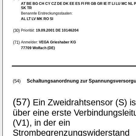
AT BE BG CH CY CZ DE DK EE ES FI FR GB GR IE IT LI LU MC NL 
SK TR
Benannte Erstreckungsstaaten:
AL LT LV MK RO SI
(30)
Priorität:
19.09.2001
DE 10146204
(71)
Anmelder:
VEGA Grieshaber KG
77709 Wolfach (DE)
Schaltungsanordnung zur Spannungsversorgu
(54)
(57)
Ein Zweidrahtsensor (S) is
über eine erste Verbindungsleit
(V1), in der ein
Strombegrenzungswiderstand