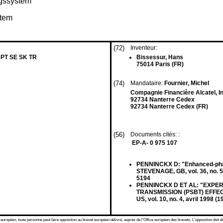
ngssystem
stem
(72)
Inventeur:
 PT SE SK TR
Bissessur, Hans
75014 Paris (FR)
(74)
Mandataire:
Fournier, Michel
Compagnie Financière Alcatel, In
92734 Nanterre Cedex
92734 Nanterre Cedex (FR)
(56)
Documents cités: :
EP-A- 0 975 107
PENNINCKX D: "Enhanced-pha
STEVENAGE, GB, vol. 36, no. 
5194
PENNINCKX D ET AL: "EXPE
TRANSMISSION (PSBT) EFFEC
US, vol. 10, no. 4, avril 1998
 européen, toute personne peut faire opposition au brevet européen délivré, auprès de l'Office européen des brevets. L'opposition doit êt