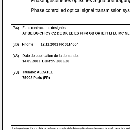
Phasengesteuertes optisches Signalübertragu
Phase controlled optical signal transmission sy
(84)
Etats contractants désignés:
AT BE BG CH CY CZ DE DK EE ES FI FR GB GR IE IT LI LU MC NL
(30)
Priorité:
12.11.2001
FR 0114604
(43)
Date de publication de la demande:
14.05.2003
Bulletin 2003/20
(73)
Titulaire:
ALCATEL
75008 Paris (FR)
Il est rappelé que: Dans un délai de neuf mois à compter de la date de publication de la mention de la délivrance de brevet