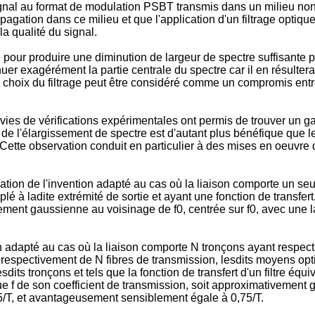
ignal au format de modulation PSBT transmis dans un milieu non
gation dans ce milieu et que l'application d'un filtrage optique
la qualité du signal.
brée pour produire une diminution de largeur de spectre suffisant
uer exagérément la partie centrale du spectre car il en résultera
le choix du filtrage peut être considéré comme un compromis entr
vies de vérifications expérimentales ont permis de trouver un ga
de l'élargissement de spectre est d'autant plus bénéfique que le f
tte observation conduit en particulier à des mises en oeuvre du 
tion de l'invention adapté au cas où la liaison comporte un seu
plé à ladite extrémité de sortie et ayant une fonction de transfer
vement gaussienne au voisinage de f0, centrée sur f0, avec une l
 adapté au cas où la liaison comporte N tronçons ayant respecti
respectivement de N fibres de transmission, lesdits moyens optiq
its tronçons et tels que la fonction de transfert d'un filtre équi
ue f de son coefficient de transmission, soit approximativement 
25/T, et avantageusement sensiblement égale à 0,75/T.