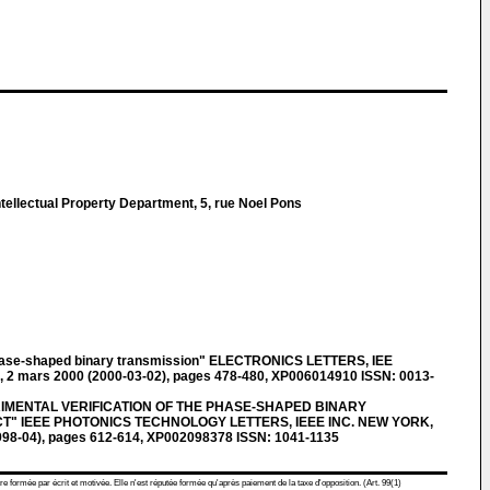
tellectual Property Department, 5, rue Noel Pons
se-shaped binary transmission" ELECTRONICS LETTERS, IEE
5, 2 mars 2000 (2000-03-02), pages 478-480, XP006014910 ISSN: 0013-
RIMENTAL VERIFICATION OF THE PHASE-SHAPED BINARY
T" IEEE PHOTONICS TECHNOLOGY LETTERS, IEEE INC. NEW YORK,
 (1998-04), pages 612-614, XP002098378 ISSN: 1041-1135
re formée par écrit et motivée. Elle n'est réputée formée qu'après paiement de la taxe d'opposition. (Art. 99(1)