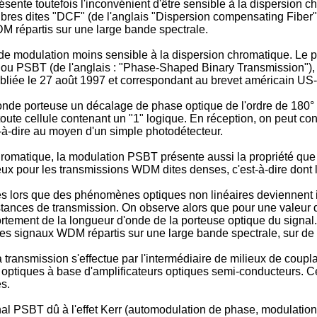
te toutefois l'inconvénient d'être sensible à la dispersion chr
ibres dites "DCF" (de l'anglais "Dispersion compensating Fiber
DM répartis sur une large bande spectrale.
de modulation moins sensible à la dispersion chromatique. Le p
" ou PSBT (de l'anglais : "Phase-Shaped Binary Transmission")
iée le 27 août 1997 et correspondant au brevet américain US-A-
nde porteuse un décalage de phase optique de l'ordre de 180° en
ute cellule contenant un "1" logique. En réception, on peut conve
à-dire au moyen d'un simple photodétecteur.
hromatique, la modulation PSBT présente aussi la propriété que l
ux pour les transmissions WDM dites denses, c'est-à-dire dont l
ès lors que des phénomènes optiques non linéaires deviennent 
stances de transmission. On observe alors que pour une valeur d
ortement de la longueur d'onde de la porteuse optique du signal
 des signaux WDM répartis sur une large bande spectrale, sur de
a transmission s'effectue par l'intermédiaire de milieux de cou
ptiques à base d'amplificateurs optiques semi-conducteurs. Ce
s.
al PSBT dû à l'effet Kerr (automodulation de phase, modulation