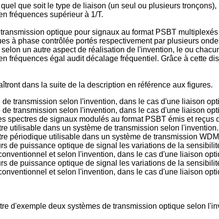
quel que soit le type de liaison (un seul ou plusieurs tronçons), 
 en fréquences supérieur à 1/T.
transmission optique pour signaux au format PSBT multiplexés 
ques à phase contrôlée portés respectivement par plusieurs on
elon un autre aspect de réalisation de l'invention, le ou chacun
n fréquences égal audit décalage fréquentiel. Grâce à cette dispos
tront dans la suite de la description en référence aux figures.
e transmission selon l'invention, dans le cas d'une liaison opti
e transmission selon l'invention, dans le cas d'une liaison opt
des spectres de signaux modulés au format PSBT émis et reçus 
ltre utilisable dans un système de transmission selon l'invention.
filtre périodique utilisable dans un système de transmission WDM 
urs de puissance optique de signal les variations de la sensibili
ventionnel et selon l'invention, dans le cas d'une liaison opti
urs de puissance optique de signal les variations de la sensibili
ventionnel et selon l'invention, dans le cas d'une liaison opti
itre d'exemple deux systèmes de transmission optique selon l'in