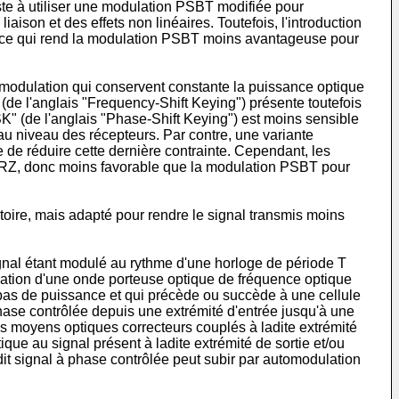
ste à utiliser une modulation PSBT modifiée pour
aison et des effets non linéaires. Toutefois, l'introduction
ique, ce qui rend la modulation PSBT moins avantageuse pour
modulation qui conservent constante la puissance optique
de l'anglais "Frequency-Shift Keying") présente toutefois
K" (de l'anglais "Phase-Shift Keying") est moins sensible
au niveau des récepteurs. Par contre, une variante
 de réduire cette dernière contrainte. Cependant, les
NRZ, donc moins favorable que la modulation PSBT pour
toire, mais adapté pour rendre le signal transmis moins
ignal étant modulé au rythme d'une horloge de période T
lation d'une onde porteuse optique de fréquence optique
u bas de puissance et qui précède ou succède à une cellule
phase contrôlée depuis une extrémité d'entrée jusqu'à une
des moyens optiques correcteurs couplés à ladite extrémité
ique au signal présent à ladite extrémité de sortie et/ou
edit signal à phase contrôlée peut subir par automodulation