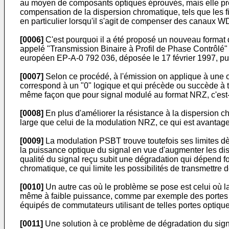
au moyen de composants optiques éprouvés, mais elle présen
compensation de la dispersion chromatique, tels que les f
en particulier lorsqu'il s'agit de compenser des canaux W
[0006]
C'est pourquoi il a été proposé un nouveau format 
appelé "Transmission Binaire à Profil de Phase Contrôlé
européen EP-A-0 792 036, déposée le 17 février 1997, publ
[0007]
Selon ce procédé, à l'émission on applique à une o
correspond à un "0" logique et qui précède ou succède à to
même façon que pour signal modulé au format NRZ, c'est-
[0008]
En plus d'améliorer la résistance à la dispersion c
large que celui de la modulation NRZ, ce qui est avantage
[0009]
La modulation PSBT trouve toutefois ses limites d
la puissance optique du signal en vue d'augmenter les di
qualité du signal reçu subit une dégradation qui dépend f
chromatique, ce qui limite les possibilités de transmettre
[0010]
Un autre cas où le problème se pose est celui où l
même à faible puissance, comme par exemple des portes o
équipés de commutateurs utilisant de telles portes optique
[0011]
Une solution à ce problème de dégradation du sign