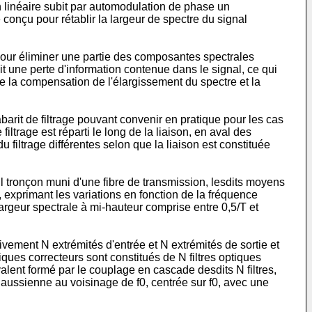
 linéaire subit par automodulation de phase un
 conçu pour rétablir la largeur de spectre du signal
e pour éliminer une partie des composantes spectrales
it une perte d'information contenue dans le signal, ce qui
e la compensation de l'élargissement du spectre et la
barit de filtrage pouvant convenir en pratique pour les cas
iltrage est réparti le long de la liaison, en aval des
filtrage différentes selon que la liaison est constituée
l tronçon muni d'une fibre de transmission, lesdits moyens
t, exprimant les variations en fonction de la fréquence
argeur spectrale à mi-hauteur comprise entre 0,5/T et
vement N extrémités d'entrée et N extrémités de sortie et
ues correcteurs sont constitués de N filtres optiques
valent formé par le couplage en cascade desdits N filtres,
gaussienne au voisinage de f0, centrée sur f0, avec une