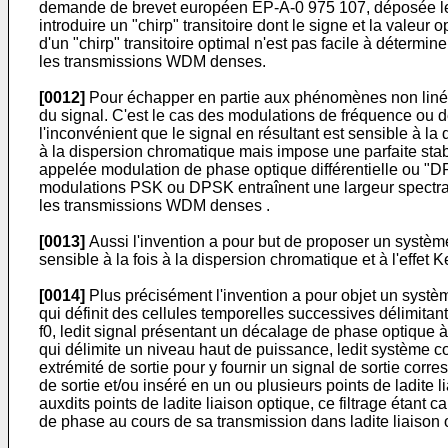
demande de brevet européen EP-A-0 975 107, déposée le 20
introduire un "chirp" transitoire dont le signe et la valeu
d'un "chirp" transitoire optimal n'est pas facile à détermi
les transmissions WDM denses.
[0012]
Pour échapper en partie aux phénomènes non linéai
du signal. C'est le cas des modulations de fréquence ou 
l'inconvénient que le signal en résultant est sensible à 
à la dispersion chromatique mais impose une parfaite stab
appelée modulation de phase optique différentielle ou "DPS
modulations PSK ou DPSK entraînent une largeur spectra
les transmissions WDM denses .
[0013]
Aussi l'invention a pour but de proposer un système
sensible à la fois à la dispersion chromatique et à l'effet
[0014]
Plus précisément l'invention a pour objet un systè
qui définit des cellules temporelles successives délimit
f0, ledit signal présentant un décalage de phase optique à
qui délimite un niveau haut de puissance, ledit système co
extrémité de sortie pour y fournir un signal de sortie cor
de sortie et/ou inséré en un ou plusieurs points de ladite 
auxdits points de ladite liaison optique, ce filtrage étan
de phase au cours de sa transmission dans ladite liaison 