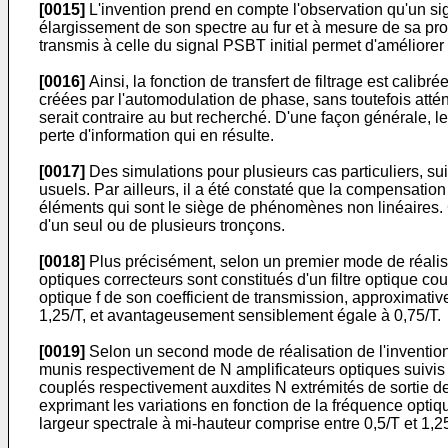
[0015]
L'invention prend en compte l'observation qu'un s
élargissement de son spectre au fur et à mesure de sa propa
transmis à celle du signal PSBT initial permet d'améliorer 
[0016]
Ainsi, la fonction de transfert de filtrage est cali
créées par l'automodulation de phase, sans toutefois attén
serait contraire au but recherché. D'une façon générale, 
perte d'information qui en résulte.
[0017]
Des simulations pour plusieurs cas particuliers, sui
usuels. Par ailleurs, il a été constaté que la compensation 
éléments qui sont le siège de phénomènes non linéaires. Ce
d'un seul ou de plusieurs tronçons.
[0018]
Plus précisément, selon un premier mode de réalisa
optiques correcteurs sont constitués d'un filtre optique cou
optique f de son coefficient de transmission, approximati
1,25/T, et avantageusement sensiblement égale à 0,75/T.
[0019]
Selon un second mode de réalisation de l'invention
munis respectivement de N amplificateurs optiques suivis 
couplés respectivement auxdites N extrémités de sortie desd
exprimant les variations en fonction de la fréquence optiq
largeur spectrale à mi-hauteur comprise entre 0,5/T et 1,