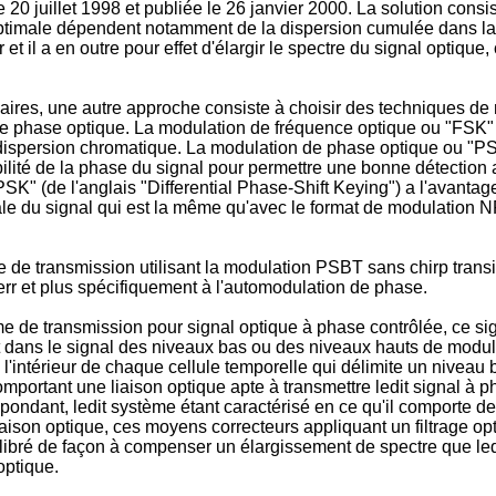
 juillet 1998 et publiée le 26 janvier 2000. La solution consi
r optimale dépendent notamment de la dispersion cumulée dans la li
ner et il a en outre pour effet d'élargir le spectre du signal opt
res, une autre approche consiste à choisir des techniques de 
de phase optique. La modulation de fréquence optique ou "FSK" (
la dispersion chromatique. La modulation de phase optique ou "PS
ilité de la phase du signal pour permettre une bonne détection 
K" (de l'anglais "Differential Phase-Shift Keying") a l'avantage
le du signal qui est la même qu'avec le format de modulation 
 de transmission utilisant la modulation PSBT sans chirp transi
 Kerr et plus spécifiquement à l'automodulation de phase.
me de transmission pour signal optique à phase contrôlée, ce s
ant dans le signal des niveaux bas ou des niveaux hauts de modu
 l'intérieur de chaque cellule temporelle qui délimite un nivea
mportant une liaison optique apte à transmettre ledit signal à 
respondant, ledit système étant caractérisé en ce qu'il comporte 
liaison optique, ces moyens correcteurs appliquant un filtrage opt
t calibré de façon à compenser un élargissement de spectre que l
optique.