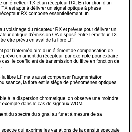
e un émetteur TX et un récepteur RX. En fonction d'un
 TX est apte à délivrer un signal optique à phase
 récepteur RX comporte essentiellement un
e au voisinage du récepteur RX et prévue pour délivrer un
icateur optique d'émission OA disposé entre l'émetteur TX
tre être prévu en aval de la fibre LF.
nt par l'intermédiaire d'un élément de compensation de
e prévu en amont du récepteur, par exemple pour extraire
s, le coefficient de transmission du filtre en fonction de
.
 la fibre LF mais aussi compenser l'augmentation
e puissance, la fibre est le siège de phénomènes optiques
sible à la dispersion chromatique, on observe une moindre
 par exemple dans le cas de signaux WDM.
ent du spectre du signal au fur et à mesure de sa
spectre qui exprime les variations de la densité spectrale