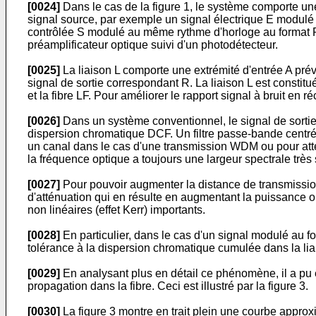
[0024]
Dans le cas de la figure 1, le système comporte un
signal source, par exemple un signal électrique E modulé 
contrôlée S modulé au même rythme d'horloge au format P
préamplificateur optique suivi d'un photodétecteur.
[0025]
La liaison L comporte une extrémité d'entrée A prév
signal de sortie correspondant R. La liaison L est constit
et la fibre LF. Pour améliorer le rapport signal à bruit en 
[0026]
Dans un système conventionnel, le signal de sortie
dispersion chromatique DCF. Un filtre passe-bande centré
un canal dans le cas d'une transmission WDM ou pour atténu
la fréquence optique a toujours une largeur spectrale très
[0027]
Pour pouvoir augmenter la distance de transmissio
d'atténuation qui en résulte en augmentant la puissance op
non linéaires (effet Kerr) importants.
[0028]
En particulier, dans le cas d'un signal modulé au f
tolérance à la dispersion chromatique cumulée dans la lia
[0029]
En analysant plus en détail ce phénomène, il a pu ê
propagation dans la fibre. Ceci est illustré par la figure 3.
[0030]
La figure 3 montre en trait plein une courbe approx