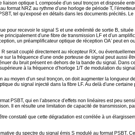
e liaison optique L composée d'un seul tronçon et disposée entr
au format NRZ au rythme d'une horloge de période T, l'émetteur
SBT, tel qu'exposé en détails dans les documents précités. Le
ue pour recevoir le signal S et une extrémité de sortie B, situé
uée principalement d'une fibre de transmission LF et d'un amplif
réception, un préamplificateur optique de réception OA' peut en ou
 R serait couplé directement au récepteur RX, ou éventuelleme
e sur la fréquence d'une onde porteuse de signal peut aussi êtr
er du bruit présent en dehors de la bande du signal. Dans ce ca
 supérieure à la fréquence d'horloge 1/T de modulation du signal
n au moyen d'un seul tronçon, on doit augmenter la longueur de
tique du signal injecté dans la fibre LF. Au delà d'une certain
ormat PSBT, qui en l'absence d'effets non linéaires est peu sen
ison. Il en résulte une limitation de capacité de transmission,
tre constaté que cette dégradation est corrélée à un élargissem
imative du spectre du signal émis S modulé au format PSBT. Ce 