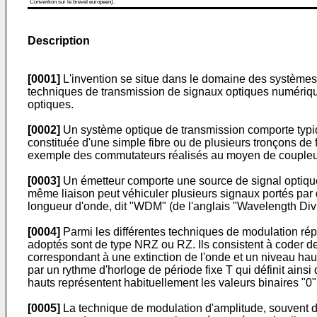
Convention sur le brevet européen).
Description
[0001]
L'invention se situe dans le domaine des systèmes
techniques de transmission de signaux optiques numériques
optiques.
[0002]
Un système optique de transmission comporte typiqu
constituée d'une simple fibre ou de plusieurs tronçons de
exemple des commutateurs réalisés au moyen de coupleurs
[0003]
Un émetteur comporte une source de signal optique 
même liaison peut véhiculer plusieurs signaux portés par
longueur d'onde, dit "WDM" (de l'anglais "Wavelength Divi
[0004]
Parmi les différentes techniques de modulation rép
adoptés sont de type NRZ ou RZ. Ils consistent à coder de
correspondant à une extinction de l'onde et un niveau h
par un rythme d'horloge de période fixe T qui définit ains
hauts représentent habituellement les valeurs binaires "0"
[0005]
La technique de modulation d'amplitude, souvent dé