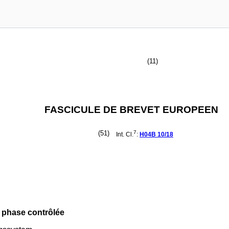
(11)
FASCICULE DE BREVET EUROPEEN
(51)
7
Int. Cl.
:
H04B
10/18
 phase contrôlée