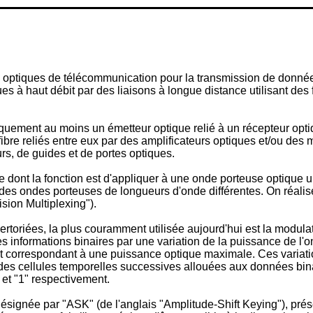
 optiques de télécommunication pour la transmission de donnée
 à haut débit par des liaisons à longue distance utilisant des 
ement au moins un émetteur optique relié à un récepteur optique
 fibre reliés entre eux par des amplificateurs optiques et/ou de
, de guides et de portes optiques.
dont la fonction est d'appliquer à une onde porteuse optique un
 des ondes porteuses de longueurs d'onde différentes. On réali
sion Multiplexing").
ertoriées, la plus couramment utilisée aujourd'hui est la modul
s informations binaires par une variation de la puissance de l'
aut correspondant à une puissance optique maximale. Ces variat
i des cellules temporelles successives allouées aux données bin
 et "1" respectivement.
signée par "ASK" (de l'anglais "Amplitude-Shift Keying"), prés