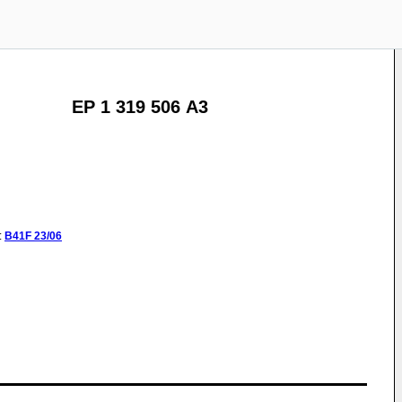
EP 1 319 506 A3
:
B41F
23/06