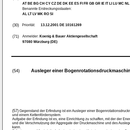
AT BE BG CH CY CZ DE DK EE ES FI FR GB GR IE IT LI LU MC NL
Benannte Erstreckungsstaaten:
AL LT LV MK RO SI
(30)
Priorität:
13.12.2001
DE 10161269
(71)
Anmelder:
Koenig & Bauer Aktiengesellschaft
97080 Würzburg (DE)
Ausleger einer Bogenrotationsdruckmaschi
(54)
(57)
Gegenstand der Erfindung ist ein Ausleger einer Bogenrotationsdruc
und einem Kettenfördersystem.
Aufgabe der Erfindung ist es, eine Einrichtung zu schaffen, mit der der Ene
und die Verschmutzung der Aggregate der Druckmaschine und des Ausleg
kann.