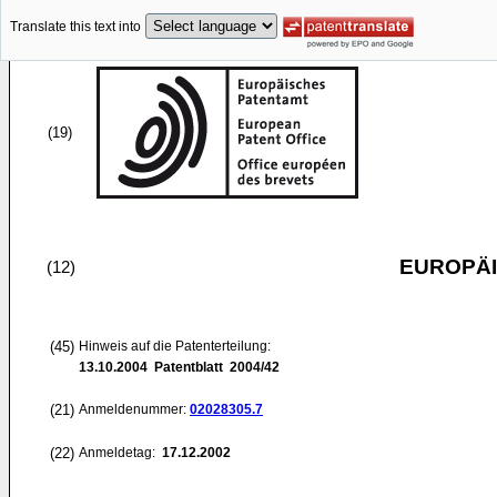
Translate this text into
(19)
EUROPÄI
(12)
(45)
Hinweis auf die Patenterteilung:
13.10.2004
Patentblatt 2004/42
(21)
Anmeldenummer:
02028305.7
(22)
Anmeldetag:
17.12.2002