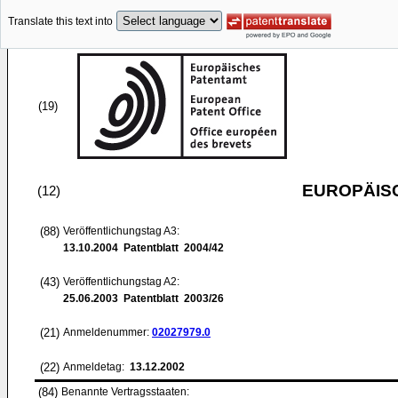
Translate this text into
(19)
EUROPÄIS
(12)
(88)
Veröffentlichungstag A3:
13.10.2004
Patentblatt 2004/42
(43)
Veröffentlichungstag A2:
25.06.2003
Patentblatt 2003/26
(21)
Anmeldenummer:
02027979.0
(22)
Anmeldetag:
13.12.2002
(84)
Benannte Vertragsstaaten: