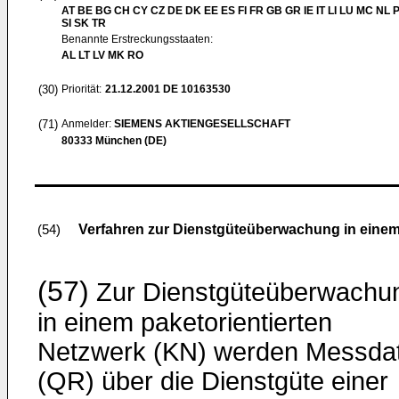
AT BE BG CH CY CZ DE DK EE ES FI FR GB GR IE IT LI LU MC NL 
SI SK TR
Benannte Erstreckungsstaaten:
AL LT LV MK RO
(30)
Priorität:
21.12.2001
DE 10163530
(71)
Anmelder:
SIEMENS AKTIENGESELLSCHAFT
80333 München (DE)
Verfahren zur Dienstgüteüberwachung in einem
(54)
(57)
Zur Dienstgüteüberwachu
in einem paketorientierten
Netzwerk (KN) werden Messda
(QR) über die Dienstgüte einer