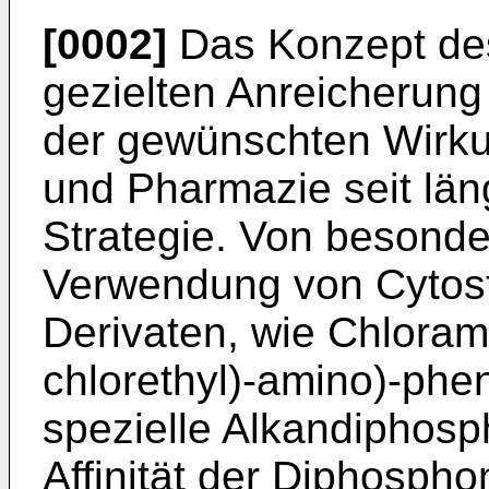
[0002]
Das Konzept des 
gezielten Anreicherung
der gewünschten Wirkun
und Pharmazie seit lä
Strategie. Von besonder
Verwendung von Cytosta
Derivaten, wie Chloramb
chlorethyl)-amino)-phe
spezielle Alkandiphos
Affinität der Diphosph