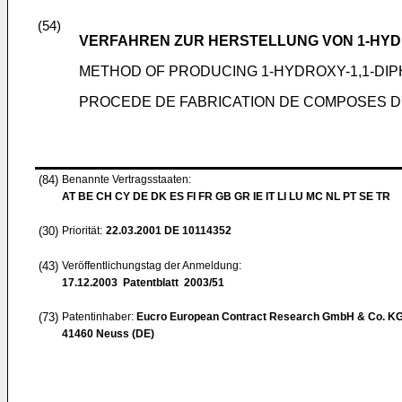
(54)
VERFAHREN ZUR HERSTELLUNG VON 1-HYD
METHOD OF PRODUCING 1-HYDROXY-1,1-DI
PROCEDE DE FABRICATION DE COMPOSES D'
(84)
Benannte Vertragsstaaten:
AT BE CH CY DE DK ES FI FR GB GR IE IT LI LU MC NL PT SE TR
(30)
Priorität:
22.03.2001
DE 10114352
(43)
Veröffentlichungstag der Anmeldung:
17.12.2003
Patentblatt 2003/51
(73)
Patentinhaber:
Eucro European Contract Research GmbH & Co. K
41460 Neuss (DE)