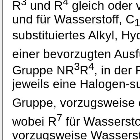
3
4
R
und R
gleich oder 
und für Wasserstoff, C
1
substituiertes Alkyl, H
einer bevorzugten Ausf
3
4
Gruppe NR
R
, in der 
jeweils eine Halogen-su
Gruppe, vorzugsweise 
7
wobei R
für Wassersto
vorzugsweise Wassersto