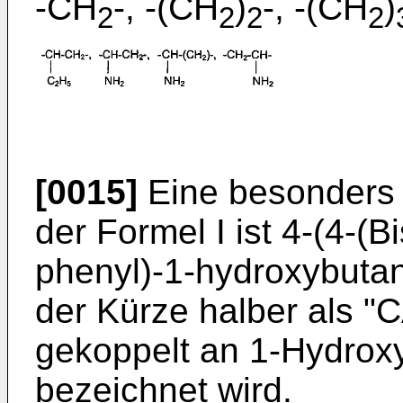
-CH
-, -(CH
)
-, -(CH
)
2
2
2
2
[0015]
Eine besonders 
der Formel I ist 4-(4-(B
phenyl)-1-hydroxybuta
der Kürze halber als "
gekoppelt an 1-Hydrox
bezeichnet wird.