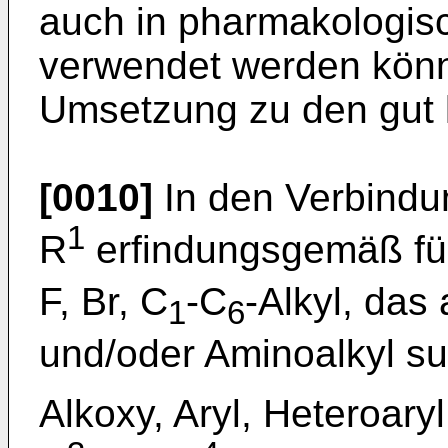
auch in pharmakologis
verwendet werden könn
Umsetzung zu den gut l
[0010]
In den Verbindun
1
R
erfindungsgemäß fü
F, Br, C
-C
-Alkyl, das
1
6
und/oder Aminoalkyl sub
Alkoxy, Aryl, Heteroar