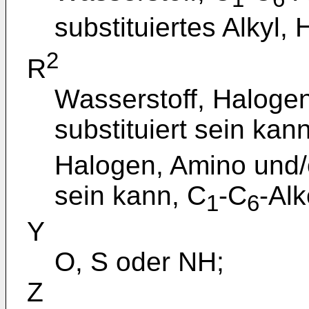
substituiertes Alkyl,
2
R
Wasserstoff, Haloge
substituiert sein kan
Halogen, Amino und/o
sein kann, C
-C
-Alk
1
6
Y
O, S oder NH;
Z