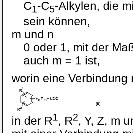
C
-C
-Alkylen, die m
1
5
sein können,
m und n
0 oder 1, mit der Ma
auch m = 1 ist,
worin eine Verbindung m
1
2
in der R
, R
, Y, Z, m u