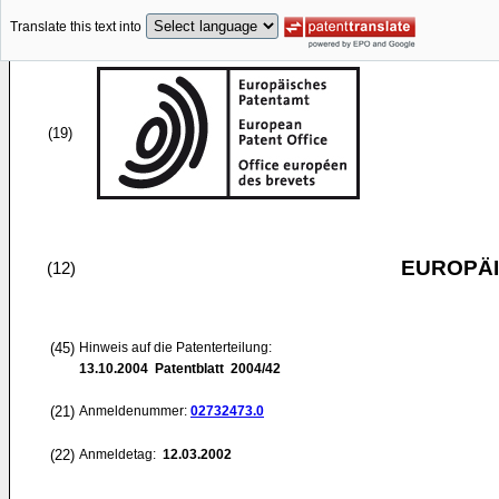
Translate this text into
(19)
EUROPÄI
(12)
(45)
Hinweis auf die Patenterteilung:
13.10.2004
Patentblatt 2004/42
(21)
Anmeldenummer:
02732473.0
(22)
Anmeldetag:
12.03.2002