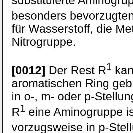
substituierte Aminogrup
besonders bevorzugten
für Wasserstoff, die Me
Nitrogruppe.
1
[0012]
Der Rest R
kan
aromatischen Ring geb
in o-, m- oder p-Stellu
1
R
eine Aminogruppe ist,
vorzugsweise in p-Ste