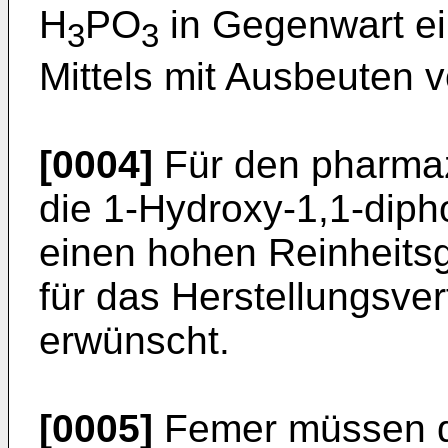
H
PO
in Gegenwart e
3
3
Mittels mit Ausbeuten v
[0004]
Für den pharma
die 1-Hydroxy-1,1-dip
einen hohen Reinheitsg
für das Herstellungsve
erwünscht.
[0005]
Femer müssen di