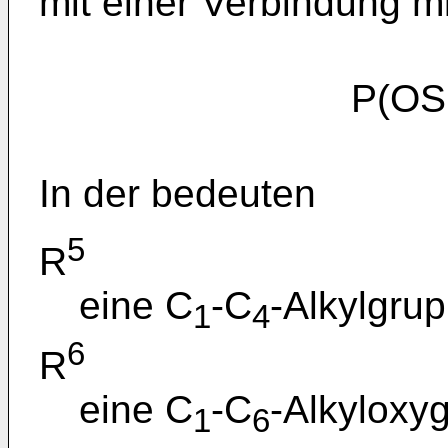
mit einer Verbindung mi
P(OSi
In der bedeuten
5
R
eine C
-C
-Alkylgrup
1
4
6
R
eine C
-C
-Alkyloxy
1
6