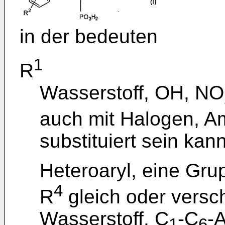
in der bedeuten
1
R
Wasserstoff, OH, NO
auch mit Halogen, A
substituiert sein kan
Heteroaryl, eine Gr
4
R
gleich oder versc
Wasserstoff, C
-C
-
1
6