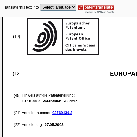
Translate this text into
(19)
EUROPÄI
(12)
(45)
Hinweis auf die Patenterteilung:
13.10.2004
Patentblatt 2004/42
(21)
Anmeldenummer:
02769139.3
(22)
Anmeldetag:
07.05.2002