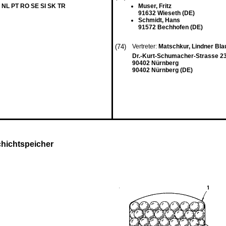
 NL PT RO SE SI SK TR
Muser, Fritz
91632 Wieseth (DE)
Schmidt, Hans
91572 Bechhofen (DE)
(74)
Vertreter:
Matschkur, Lindner Bl
Dr.-Kurt-Schumacher-Strasse 2
90402 Nürnberg
90402 Nürnberg (DE)
chichtspeicher