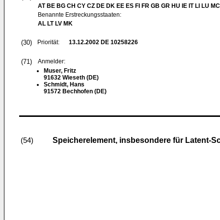
AT BE BG CH CY CZ DE DK EE ES FI FR GB GR HU IE IT LI LU MC
Benannte Erstreckungsstaaten:
AL LT LV MK
(30)
Priorität:
13.12.2002
DE 10258226
(71)
Anmelder:
Muser, Fritz
91632 Wieseth (DE)
Schmidt, Hans
91572 Bechhofen (DE)
Speicherelement, insbesondere für Latent-S
(54)