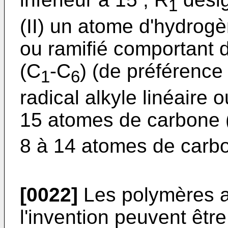
1
(II) un atome d'hydrogèn
ou ramifié comportant 
(C
-C
) (de préférence
1
6
radical alkyle linéaire 
15 atomes de carbone 
8 à 14 atomes de carb
[0022]
Les polymères am
l'invention peuvent êtr