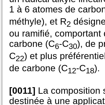
1 à 6 atomes de carbo
méthyle), et R
désigne 
2
ou ramifié, comportant
carbone (C
-C
), de 
6
30
C
) et plus préférent
22
de carbone (C
-C
).
12
18
[0011]
La composition s
destinée à une applicat