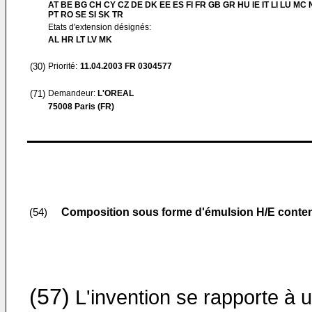
AT BE BG CH CY CZ DE DK EE ES FI FR GB GR HU IE IT LI LU MC 
PT RO SE SI SK TR
Etats d'extension désignés:
AL HR LT LV MK
(30)
Priorité:
11.04.2003
FR 0304577
(71)
Demandeur:
L'OREAL
75008 Paris (FR)
Composition sous forme d'émulsion H/E contena
(54)
(57)
L'invention se rapporte à 