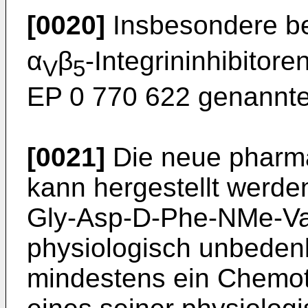
[0020]
Insbesondere be
α
β
-Integrininhibitore
V
5
EP 0 770 622 genannt
[0021]
Die neue pharma
kann hergestellt werde
Gly-Asp-D-Phe-NMe-Val
physiologisch unbeden
mindestens ein Chemo