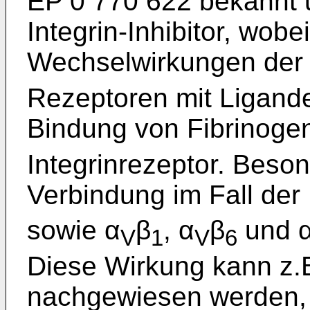
EP 0 770 622 bekannt u
Integrin-Inhibitor, wob
Wechselwirkungen der
Rezeptoren mit Ligande
Bindung von Fibrinoge
Integrinrezeptor. Beso
Verbindung im Fall der 
sowie α
β
, α
β
und 
V
1
V
6
Diese Wirkung kann z.
nachgewiesen werden, d