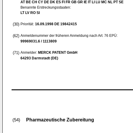
AT BE CH CY DE DK ES FI FR GB GR IE IT LI LU MC NL PT SE
Benannte Erstreckungsstaaten:
LT LV RO SI
(30)
Priorität:
16.09.1998
DE 19842415
(62)
Anmeldenummer der früheren Anmeldung nach Art. 76 EPÜ:
99969031.6 / 1113809
(71)
Anmelder:
MERCK PATENT GmbH
64293 Darmstadt (DE)
Pharmazeutische Zubereitung
(54)