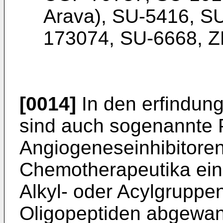
Arava), SU-5416, S
173074, SU-6668, Z
[0014]
In den erfindu
sind auch sogenannte 
Angiogeneseinhibitoren
Chemotherapeutika eing
Alkyl- oder Acylgruppe
Oligopeptiden abgewan