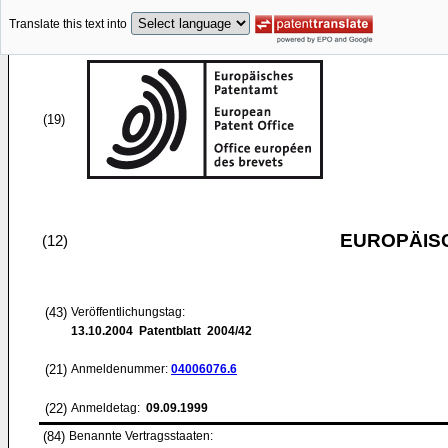
Translate this text into
(19)
EUROPÄIS
(12)
(43)
Veröffentlichungstag:
13.10.2004
Patentblatt 2004/42
(21)
Anmeldenummer:
04006076.6
(22)
Anmeldetag:
09.09.1999
(84)
Benannte Vertragsstaaten: