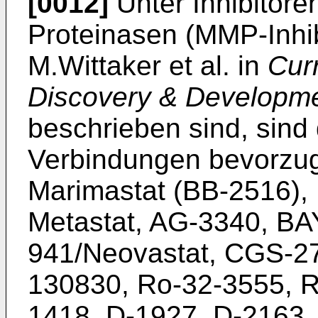
[0012]
Unter Inhibitoren
Proteinasen (MMP-Inhib
M.Wittaker et al. in
Cur
Discovery & Developme
beschrieben sind, sind
Verbindungen bevorzugt
Marimastat (BB-2516), 
Metastat, AG-3340, BA
941/Neovastat, CGS-2
130830, Ro-32-3555, R
1418, D-1927, D-2163.