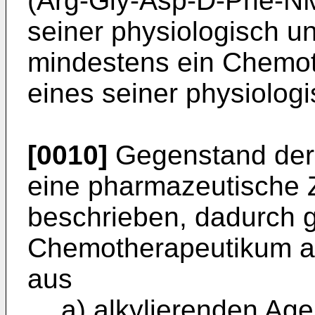
(Arg-Gly-Asp-D-Phe-NM
seiner physiologisch u
mindestens ein Chemo
eines seiner physiolog
[0010]
Gegenstand der 
eine pharmazeutische 
beschrieben, dadurch 
Chemotherapeutikum a
aus
a) alkylierenden Age