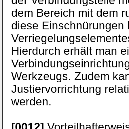
der Verbindungsteile 
dem Bereich mit dem ru
diese Einschnürungen k
Verriegelungselementes
Hierdurch erhält man e
Verbindungseinrichtun
Werkzeugs. Zudem kan
Justiervorrichtung relat
werden.
[0012]
Vorteilhafterwei