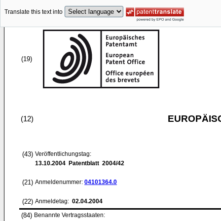
Translate this text into
(19)
EUROPÄIS
(12)
(43)
Veröffentlichungstag:
13.10.2004
Patentblatt 2004/42
(21)
Anmeldenummer:
04101364.0
(22)
Anmeldetag:
02.04.2004
(84)
Benannte Vertragsstaaten: