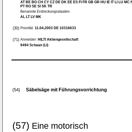
AT BE BG CH CY CZ DE DK EE ES FI FR GB GR HU IE IT LI LU MC 
PT RO SE SI SK TR
Benannte Erstreckungsstaaten:
AL LT LV MK
(30)
Priorität:
11.04.2003
DE 10316633
(71)
Anmelder:
HILTI Aktiengesellschaft
9494 Schaan (LI)
Säbelsäge mit Führungsvorrichtung
(54)
(57)
Eine motorisch