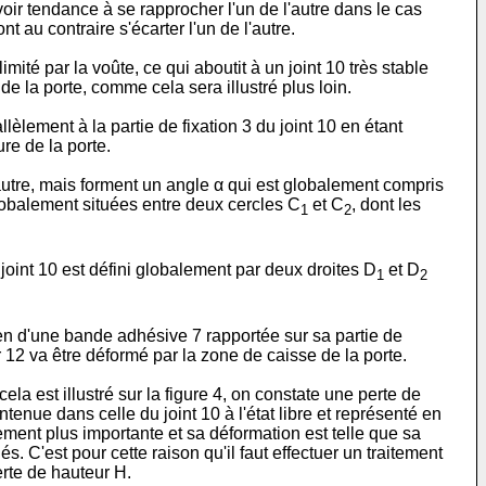
avoir tendance à se rapprocher l'un de l'autre dans le cas
t au contraire s'écarter l'un de l'autre.
ité par la voûte, ce qui aboutit à un joint 10 très stable
e la porte, comme cela sera illustré plus loin.
èlement à la partie de fixation 3 du joint 10 en étant
re de la porte.
autre, mais forment un angle α qui est globalement compris
globalement situées entre deux cercles C
et C
, dont les
1
2
 joint 10 est défini globalement par deux droites D
et D
1
2
yen d'une bande adhésive 7 rapportée sur sa partie de
er 12 va être déformé par la zone de caisse de la porte.
a est illustré sur la figure 4, on constate une perte de
ntenue dans celle du joint 10 à l'état libre et représenté en
nettement plus importante et sa déformation est telle que sa
és. C'est pour cette raison qu'il faut effectuer un traitement
erte de hauteur H.