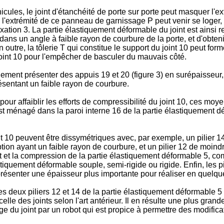
hicules, le joint d'étanchéité de porte sur porte peut masquer l
3, l'extrémité de ce panneau de garnissage P peut venir se loger, 
 fixation 3. La partie élastiquement déformable du joint est ains
0 dans un angle à faible rayon de courbure de la porte, et d'obten
 En outre, la tôlerie T qui constitue le support du joint 10 peut fo
joint 10 pour l'empêcher de basculer du mauvais côté.
lement présenter des appuis 19 et 20 (figure 3) en surépaisseur, 
ésentant un faible rayon de courbure.
r affaiblir les efforts de compressibilité du joint 10, ces moy
t ménagé dans la paroi interne 16 de la partie élastiquement dé
nt 10 peuvent être dissymétriques avec, par exemple, un pilier 1
tion ayant un faible rayon de courbure, et un pilier 12 de moindr
oint et la compression de la partie élastiquement déformable 5, com
tiquement déformable souple, semi-rigide ou rigide. Enfin, les p
présenter une épaisseur plus importante pour réaliser en quelque
les deux piliers 12 et 14 de la partie élastiquement déformable 5 
elle des joints selon l'art antérieur. Il en résulte une plus gran
 du joint par un robot qui est propice à permettre des modificat