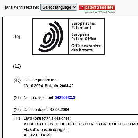
Translate this text into
(19)
(12)
(43)
Date de publication:
13.10.2004
Bulletin 2004/42
(21)
Numéro de dépôt:
04290933.3
(22)
Date de dépôt:
08.04.2004
(84)
Etats contractants désignés:
AT BE BG CH CY CZ DE DK EE ES FI FR GB GR HU IE IT LI LU MC
Etats d'extension désignés:
AL HR LT LV MK