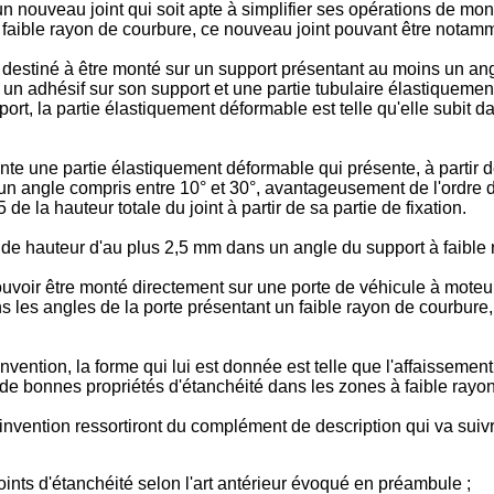
 nouveau joint qui soit apte à simplifier ses opérations de monta
n à faible rayon de courbure, ce nouveau joint pouvant être not
té destiné à être monté sur un support présentant au moins un an
 un adhésif sur son support et une partie tubulaire élastiquemen
ort, la partie élastiquement déformable est telle qu'elle subit d
e une partie élastiquement déformable qui présente, à partir de s
, un angle compris entre 10° et 30°, avantageusement de l'ordre d
de la hauteur totale du joint à partir de sa partie de fixation.
te de hauteur d'au plus 2,5 mm dans un angle du support à faible
pouvoir être monté directement sur une porte de véhicule à mote
s les angles de la porte présentant un faible rayon de courbure, 
'invention, la forme qui lui est donnée est telle que l'affaisseme
de bonnes propriétés d'étanchéité dans les zones à faible rayon
 l'invention ressortiront du complément de description qui va s
oints d'étanchéité selon l'art antérieur évoqué en préambule ;