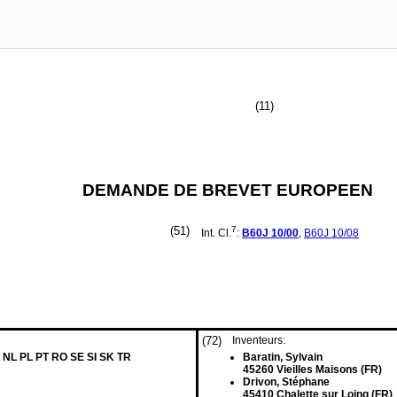
(11)
DEMANDE DE BREVET EUROPEEN
(51)
7
Int. Cl.
:
B60J
10/00
,
B60J
10/08
(72)
Inventeurs:
 NL PL PT RO SE SI SK TR
Baratin, Sylvain
45260 Vieilles Maisons (FR)
Drivon, Stéphane
45410 Chalette sur Loing (FR)