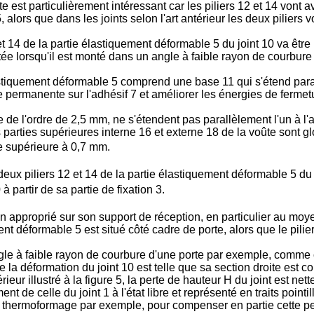
te est particulièrement intéressant car les piliers 12 et 14 vont 
lors que dans les joints selon l'art antérieur les deux piliers von
4 de la partie élastiquement déformable 5 du joint 10 va être lim
ée lorsqu'il est monté dans un angle à faible rayon de courbure d
lastiquement déformable 5 comprend une base 11 qui s'étend parall
te permanente sur l'adhésif 7 et améliorer les énergies de fermetu
de l'ordre de 2,5 mm, ne s'étendent pas parallèlement l'un à l'
s parties supérieures interne 16 et externe 18 de la voûte sont 
ce supérieure à 0,7 mm.
deux piliers 12 et 14 de la partie élastiquement déformable 5 du
 à partir de sa partie de fixation 3.
yen approprié sur son support de réception, en particulier au mo
ent déformable 5 est situé côté cadre de porte, alors que le pili
le à faible rayon de courbure d'une porte par exemple, comme cel
 la déformation du joint 10 est telle que sa section droite est co
ntérieur illustré à la figure 5, la perte de hauteur H du joint est 
 de celle du joint 1 à l'état libre et représenté en traits pointill
 de thermoformage par exemple, pour compenser en partie cette p