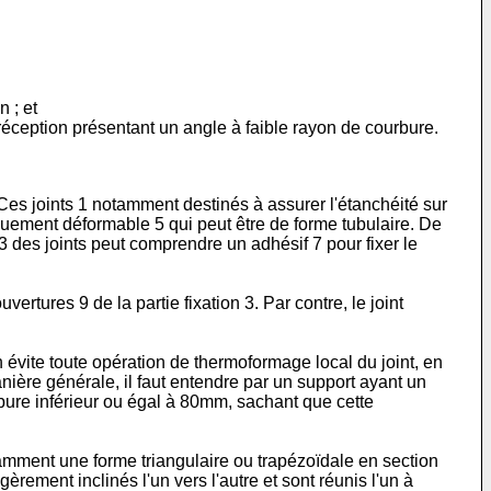
 ; et
 réception présentant un angle à faible rayon de courbure.
. Ces joints 1 notamment destinés à assurer l'étanchéité sur
quement déformable 5 qui peut être de forme tubulaire. De
 3 des joints peut comprendre un adhésif 7 pour fixer le
ertures 9 de la partie fixation 3. Par contre, le joint
n évite toute opération de thermoformage local du joint, en
ière générale, il faut entendre par un support ayant un
rbure inférieur ou égal à 80mm, sachant que cette
otamment une forme triangulaire ou trapézoïdale en section
égèrement inclinés l'un vers l'autre et sont réunis l'un à