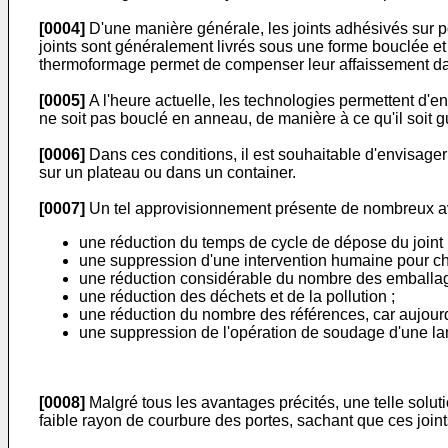
[0004]
D'une manière générale, les joints adhésivés sur p
joints sont généralement livrés sous une forme bouclée e
thermoformage permet de compenser leur affaissement dan
[0005]
A l'heure actuelle, les technologies permettent d'e
ne soit pas bouclé en anneau, de manière à ce qu'il soit g
[0006]
Dans ces conditions, il est souhaitable d'envisager
sur un plateau ou dans un container.
[0007]
Un tel approvisionnement présente de nombreux av
une réduction du temps de cycle de dépose du joint 
une suppression d'une intervention humaine pour cha
une réduction considérable du nombre des emballage
une réduction des déchets et de la pollution ;
une réduction du nombre des références, car aujourd'
une suppression de l'opération de soudage d'une lan
[0008]
Malgré tous les avantages précités, une telle solut
faible rayon de courbure des portes, sachant que ces join