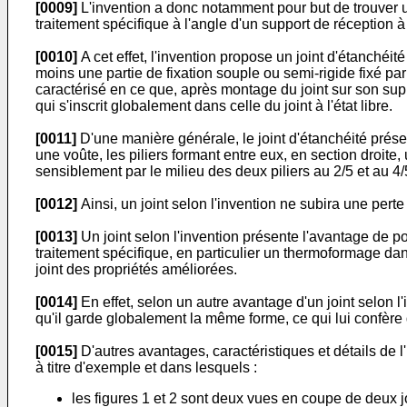
[0009]
L'invention a donc notamment pour but de trouver un
traitement spécifique à l'angle d'un support de réceptio
[0010]
A cet effet, l'invention propose un joint d'étanchéi
moins une partie de fixation souple ou semi-rigide fixé par
caractérisé en ce que, après montage du joint sur son supp
qui s'inscrit globalement dans celle du joint à l'état libre.
[0011]
D'une manière générale, le joint d'étanchéité présent
une voûte, les piliers formant entre eux, en section droite
sensiblement par le milieu des deux piliers au 2/5 et au 4/5 
[0012]
Ainsi, un joint selon l'invention ne subira une per
[0013]
Un joint selon l'invention présente l'avantage de 
traitement spécifique, en particulier un thermoformage dan
joint des propriétés améliorées.
[0014]
En effet, selon un autre avantage d'un joint selon l
qu'il garde globalement la même forme, ce qui lui confère 
[0015]
D'autres avantages, caractéristiques et détails de
à titre d'exemple et dans lesquels :
les figures 1 et 2 sont deux vues en coupe de deux j