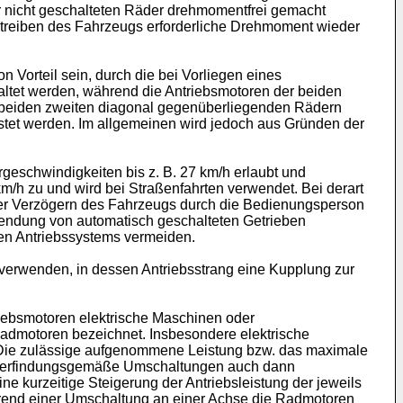
er nicht geschalteten Räder drehmomentfrei gemacht
treiben des Fahrzeugs erforderliche Drehmoment wieder
Vorteil sein, durch die bei Vorliegen eines
altet werden, während die Antriebsmotoren der beiden
n beiden zweiten diagonal gegenüberliegenden Rädern
stet werden. Im allgemeinen wird jedoch aus Gründen der
geschwindigkeiten bis z. B. 27 km/h erlaubt und
km/h zu und wird bei Straßenfahrten verwendet. Bei derart
der Verzögern des Fahrzeugs durch die Bedienungsperson
wendung von automatisch geschalteten Getrieben
en Antriebssystems vermeiden.
 verwenden, in dessen Antriebsstrang eine Kupplung zur
triebsmotoren elektrische Maschinen oder
admotoren bezeichnet. Insbesondere elektrische
n. Die zulässige aufgenommene Leistung bzw. das maximale
ch, erfindungsgemäße Umschaltungen auch dann
e kurzeitige Steigerung der Antriebsleistung der jeweils
hrend einer Umschaltung an einer Achse die Radmotoren