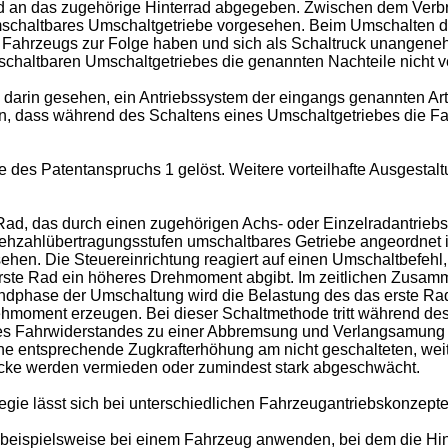
d an das zugehörige Hinterrad abgegeben. Zwischen dem Verb
chaltbares Umschaltgetriebe vorgesehen. Beim Umschalten des
s Fahrzeugs zur Folge haben und sich als Schaltruck unangen
 schaltbaren Umschaltgetriebes die genannten Nachteile nicht
 darin gesehen, ein Antriebssystem der eingangs genannten Art
, dass während des Schaltens eines Umschaltgetriebes die Fa
 des Patentanspruchs 1 gelöst. Weitere vorteilhafte Ausgesta
Rad, das durch einen zugehörigen Achs- oder Einzelradantriebs
ehzahlübertragungsstufen umschaltbares Getriebe angeordnet is
ehen. Die Steuereinrichtung reagiert auf einen Umschaltbefehl
 erste Rad ein höheres Drehmoment abgibt. Im zeitlichen Zusa
ndphase der Umschaltung wird die Belastung des das erste Rad
rehmoment erzeugen. Bei dieser Schaltmethode tritt während d
des Fahrwiderstandes zu einer Abbremsung und Verlangsamung d
 entsprechende Zugkrafterhöhung am nicht geschalteten, weit
cke werden vermieden oder zumindest stark abgeschwächt.
gie lässt sich bei unterschiedlichen Fahrzeugantriebskonzepte
beispielsweise bei einem Fahrzeug anwenden, bei dem die Hint