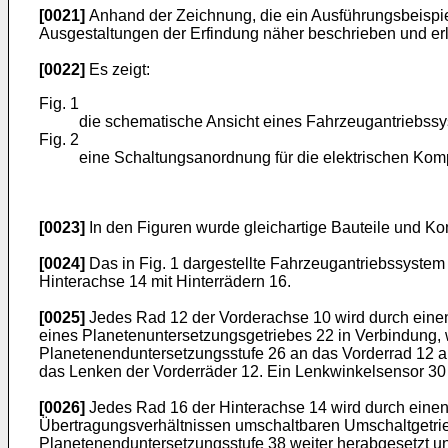
[0021]
Anhand der Zeichnung, die ein Ausführungsbeispiel
Ausgestaltungen der Erfindung näher beschrieben und erl
[0022]
Es zeigt:
Fig. 1
die schematische Ansicht eines Fahrzeugantriebss
Fig. 2
eine Schaltungsanordnung für die elektrischen Kom
[0023]
In den Figuren wurde gleichartige Bauteile und Ko
[0024]
Das in Fig. 1 dargestellte Fahrzeugantriebssystem 
Hinterachse 14 mit Hinterrädern 16.
[0025]
Jedes Rad 12 der Vorderachse 10 wird durch einen
eines Planetenuntersetzungsgetriebes 22 in Verbindung, 
Planetenenduntersetzungsstufe 26 an das Vorderrad 12 ab
das Lenken der Vorderräder 12. Ein Lenkwinkelsensor 30 
[0026]
Jedes Rad 16 der Hinterachse 14 wird durch eine
Übertragungsverhältnissen umschaltbaren Umschaltgetrie
Planetenenduntersetzungsstufe 38 weiter herabgesetzt un