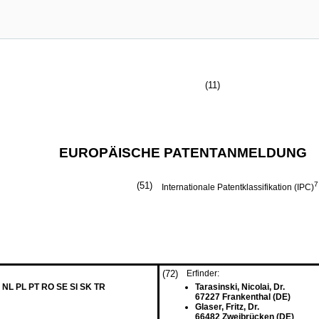
(11)
EUROPÄISCHE PATENTANMELDUNG
(51)
7
Internationale Patentklassifikation (IPC)
(72)
Erfinder:
 NL PL PT RO SE SI SK TR
Tarasinski, Nicolai, Dr.
67227 Frankenthal (DE)
Glaser, Fritz, Dr.
66482 Zweibrücken (DE)