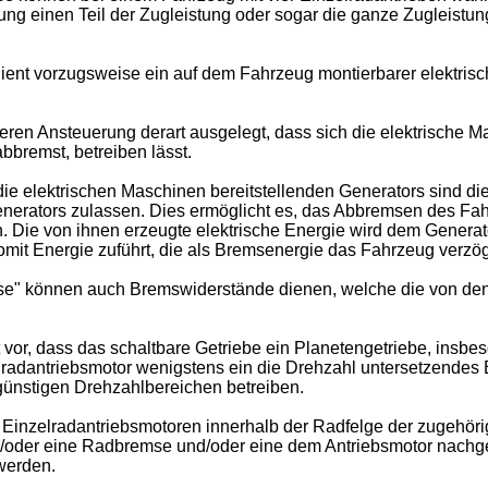
stung einen Teil der Zugleistung oder sogar die ganze Zugleis
dient vorzugsweise ein auf dem Fahrzeug montierbarer elektris
ren Ansteuerung derart ausgelegt, dass sich die elektrische M
bbremst, betreiben lässt.
die elektrischen Maschinen bereitstellenden Generators sind d
nerators zulassen. Dies ermöglicht es, das Abbremsen des Fahr
 Die von ihnen erzeugte elektrische Energie wird dem Generator
it Energie zuführt, die als Bremsenergie das Fahrzeug verzöge
mse" können auch Bremswiderstände dienen, welche die von den
vor, dass das schaltbare Getriebe ein Planetengetriebe, insbes
zelradantriebsmotor wenigstens ein die Drehzahl untersetzendes
günstigen Drehzahlbereichen betreiben.
ie Einzelradantriebsmotoren innerhalb der Radfelge der zugeh
/oder eine Radbremse und/oder eine dem Antriebsmotor nachge
werden.