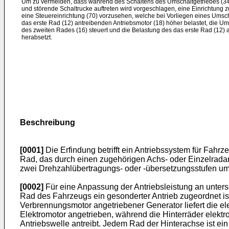
Um zu vermeiden, dass während des Schaltens des Umschaltgetriebes (34
und störende Schaltrucke auftreten wird vorgeschlagen, eine Einrichtung 
eine Steuereinrichtung (70) vorzusehen, welche bei Vorliegen eines Umsc
das erste Rad (12) antreibenden Antriebsmotor (18) höher belastet, die U
des zweiten Rades (16) steuert und die Belastung des das erste Rad (12) 
herabsetzt.
Beschreibung
[0001]
Die Erfindung betrifft ein Antriebssystem für Fahrz
Rad, das durch einen zugehörigen Achs- oder Einzelradan
zwei Drehzahlübertragungs- oder -übersetzungsstufen ums
[0002]
Für eine Anpassung der Antriebsleistung an unte
Rad des Fahrzeugs ein gesonderter Antrieb zugeordnet is
Verbrennungsmotor angetriebener Generator liefert die e
Elektromotor angetrieben, während die Hinterräder elek
Antriebswelle antreibt. Jedem Rad der Hinterachse ist e