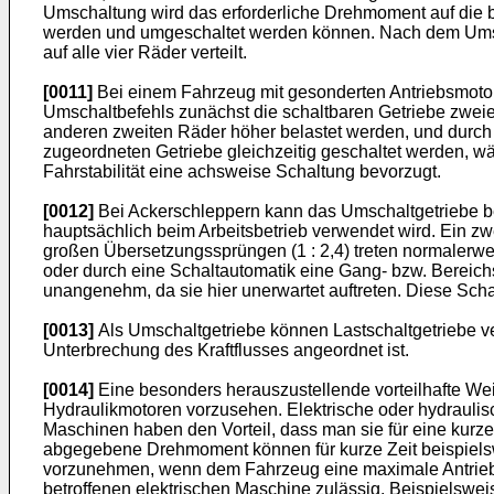
Umschaltung wird das erforderliche Drehmoment auf die b
werden und umgeschaltet werden können. Nach dem Umsch
auf alle vier Räder verteilt.
[0011]
Bei einem Fahrzeug mit gesonderten Antriebsmotore
Umschaltbefehls zunächst die schaltbaren Getriebe zweie
anderen zweiten Räder höher belastet werden, und durch
zugeordneten Getriebe gleichzeitig geschaltet werden, w
Fahrstabilität eine achsweise Schaltung bevorzugt.
[0012]
Bei Ackerschleppern kann das Umschaltgetriebe bei
hauptsächlich beim Arbeitsbetrieb verwendet wird. Ein zwe
großen Übersetzungssprüngen (1 : 2,4) treten normaler
oder durch eine Schaltautomatik eine Gang- bzw. Bereich
unangenehm, da sie hier unerwartet auftreten. Diese Sc
[0013]
Als Umschaltgetriebe können Lastschaltgetriebe ve
Unterbrechung des Kraftflusses angeordnet ist.
[0014]
Eine besonders herauszustellende vorteilhafte Weit
Hydraulikmotoren vorzusehen. Elektrische oder hydrauli
Maschinen haben den Vorteil, dass man sie für eine kurz
abgegebene Drehmoment können für kurze Zeit beispiels
vorzunehmen, wenn dem Fahrzeug eine maximale Antriebslei
betroffenen elektrischen Maschine zulässig. Beispielsw