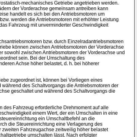
ostatisch-mechanisches Getriebe angetrieben werden.
Rädern der Vorderachse gemeinsam antreiben kann
eise handelt es sich bei den Antriebsmotoren um
bzw. werden die Antriebsmotoren mit erhöhter Leistung
 das Fahrzeug mit unverminderter Geschwindigkeit
Achsantriebsmotoren bzw. durch Einzelradantriebsmotoren
triebe können zwischen Antriebsmotoren der Vorderachse
er sowohl zwischen Antriebsmotoren der Vorderachse und
eordnet sein. Bei der Umschaltung des
deren Achse höher belastet, d. h. bei höherer
ebe zugeordnet ist, können bei Vorliegen eines
d während des Schaltvorgangs die Antriebsmotoren der
Achse geschaltet und während des Schaltvorgangs die
en des Fahrzeug erforderliche Drehmoment auf alle
schwindigkeit einem Wert, der ein Umschalten in eine
steuereinrichtung ein Umschaltbefehl an die
ch die Steuereinrichtung eine Verlagerung des
zweiten Fahrzeugachse zeitweilig höher belastet
ltgetriebe umschalten lässt. Nach erfolgter