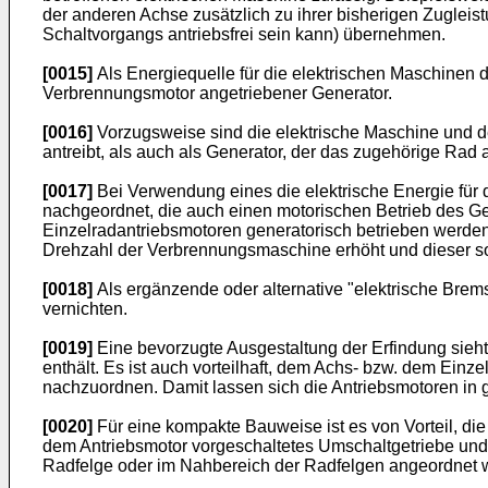
der anderen Achse zusätzlich zu ihrer bisherigen Zuglei
Schaltvorgangs antriebsfrei sein kann) übernehmen.
[0015]
Als Energiequelle für die elektrischen Maschinen 
Verbrennungsmotor angetriebener Generator.
[0016]
Vorzugsweise sind die elektrische Maschine und de
antreibt, als auch als Generator, der das zugehörige Rad a
[0017]
Bei Verwendung eines die elektrische Energie für 
nachgeordnet, die auch einen motorischen Betrieb des Ge
Einzelradantriebsmotoren generatorisch betrieben werden.
Drehzahl der Verbrennungsmaschine erhöht und dieser som
[0018]
Als ergänzende oder alternative "elektrische Bre
vernichten.
[0019]
Eine bevorzugte Ausgestaltung der Erfindung sieht 
enthält. Es ist auch vorteilhaft, dem Achs- bzw. dem Ein
nachzuordnen. Damit lassen sich die Antriebsmotoren in 
[0020]
Für eine kompakte Bauweise ist es von Vorteil, d
dem Antriebsmotor vorgeschaltetes Umschaltgetriebe und
Radfelge oder im Nahbereich der Radfelgen angeordnet 