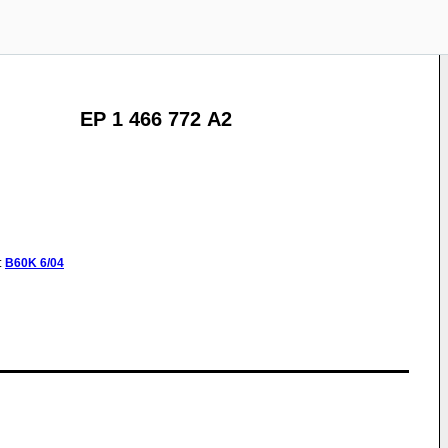
EP 1 466 772 A2
:
B60K
6/04