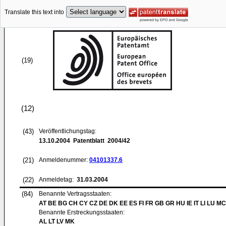
Translate this text into
(19)
(12)
(43)
Veröffentlichungstag:
13.10.2004
Patentblatt 2004/42
(21)
Anmeldenummer:
04101337.6
(22)
Anmeldetag:
31.03.2004
(84)
Benannte Vertragsstaaten:
AT BE BG CH CY CZ DE DK EE ES FI FR GB GR HU IE IT LI LU MC
Benannte Erstreckungsstaaten:
AL LT LV MK