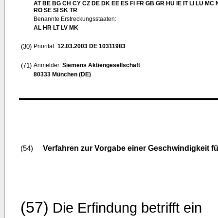
AT BE BG CH CY CZ DE DK EE ES FI FR GB GR HU IE IT LI LU MC 
RO SE SI SK TR
Benannte Erstreckungsstaaten:
AL HR LT LV MK
(30)
Priorität:
12.03.2003
DE 10311983
(71)
Anmelder:
Siemens Aktiengesellschaft
80333 München (DE)
Verfahren zur Vorgabe einer Geschwindigkeit f
(54)
(57)
Die Erfindung betrifft ein