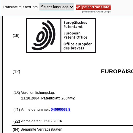
Translate this text into
(19)
EUROPÄIS
(12)
(43)
Veröffentlichungstag:
13.10.2004
Patentblatt 2004/42
(21)
Anmeldenummer:
04090069.8
(22)
Anmeldetag:
25.02.2004
(84)
Benannte Vertragsstaaten: