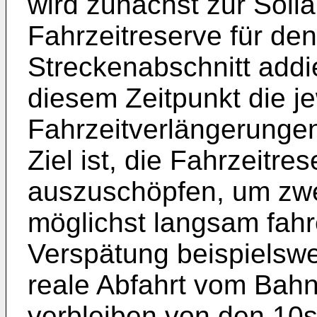
wird zunächst zur Solla
Fahrzeitreserve für de
Streckenabschnitt addi
diesem Zeitpunkt die je
Fahrzeitverlängerungen
Ziel ist, die Fahrzeitre
auszuschöpfen, um zw
möglichst langsam fahr
Verspätung beispielswei
reale Abfahrt vom Bahn
verbleiben von den 10s