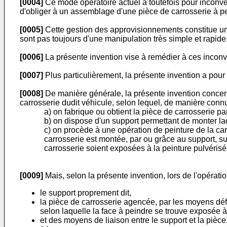
[0004]
Ce mode opératoire actuel a toutefois pour inconvé
d'obliger à un assemblage d'une pièce de carrosserie à p
[0005]
Cette gestion des approvisionnements constitue une
sont pas toujours d'une manipulation très simple et rapide
[0006]
La présente invention vise à remédier à ces inconv
[0007]
Plus particulièrement, la présente invention a pour
[0008]
De manière générale, la présente invention concern
carrosserie dudit véhicule, selon lequel, de manière connu
a) on fabrique ou obtient la pièce de carrosserie 
b) on dispose d'un support permettant de monter ladi
c) on procède à une opération de peinture de la car
carrosserie est montée, par ou grâce au support, sur
carrosserie soient exposées à la peinture pulvérisé
[0009]
Mais, selon la présente invention, lors de l'opéra
le support proprement dit,
la pièce de carrosserie agencée, par les moyens défin
selon laquelle la face à peindre se trouve exposée à 
et des moyens de liaison entre le support et la pièc