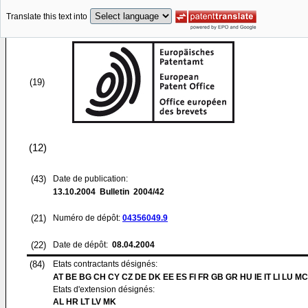
Translate this text into
(19)
(12)
(43)
Date de publication:
13.10.2004
Bulletin 2004/42
(21)
Numéro de dépôt:
04356049.9
(22)
Date de dépôt:
08.04.2004
(84)
Etats contractants désignés:
AT BE BG CH CY CZ DE DK EE ES FI FR GB GR HU IE IT LI LU MC
Etats d'extension désignés:
AL HR LT LV MK