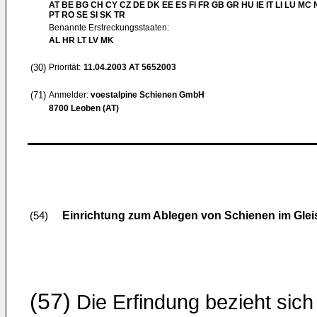
AT BE BG CH CY CZ DE DK EE ES FI FR GB GR HU IE IT LI LU MC 
PT RO SE SI SK TR
Benannte Erstreckungsstaaten:
AL HR LT LV MK
(30)
Priorität:
11.04.2003
AT 5652003
(71)
Anmelder:
voestalpine Schienen GmbH
8700 Leoben (AT)
Einrichtung zum Ablegen von Schienen im Glei
(54)
(57)
Die Erfindung bezieht sich