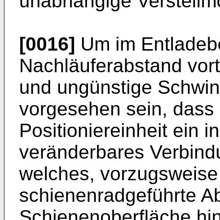
unabhängige Verstellmög
[0016]
Um im Entladebe
Nachläuferabstand vort
und ungünstige Schwi
vorgesehen sein, das
Positioniereinheit ein 
veränderbares Verbindu
welches, vorzugsweise 
schienenradgeführte A
Schienenoberfläche hin