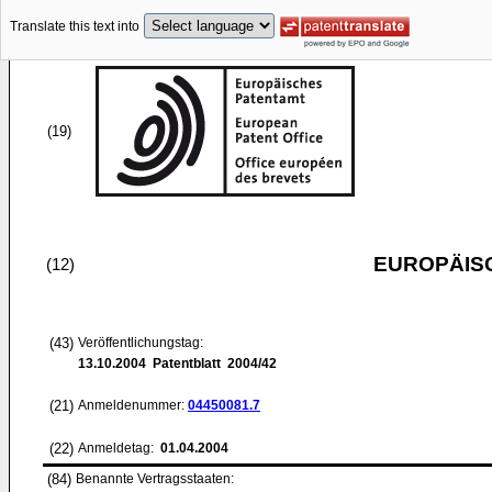
Translate this text into
(19)
EUROPÄIS
(12)
(43)
Veröffentlichungstag:
13.10.2004
Patentblatt 2004/42
(21)
Anmeldenummer:
04450081.7
(22)
Anmeldetag:
01.04.2004
(84)
Benannte Vertragsstaaten: