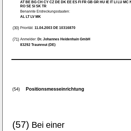
AT BE BG CH CY CZ DE DK EE ES FI FR GB GR HU IE IT LI LU MC 
RO SE SI SK TR
Benannte Erstreckungsstaaten:
AL LT LV MK
(30)
Priorität:
11.04.2003
DE 10316870
(71)
Anmelder:
Dr. Johannes Heidenhain GmbH
83292 Traunreut (DE)
Positionsmesseinrichtung
(54)
(57)
Bei einer