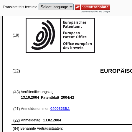
Translate this text into
(19)
EUROPÄIS
(12)
(43)
Veröffentlichungstag:
13.10.2004
Patentblatt 2004/42
(21)
Anmeldenummer:
04003235.1
(22)
Anmeldetag:
13.02.2004
(84)
Benannte Vertragsstaaten: