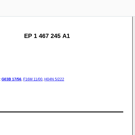
EP 1 467 245 A1
:
G03B
17/56
,
F16M
11/00
,
H04N
5/222