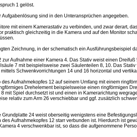
pruch 1 gelöst.
r Aufgabenlösung sind in den Unteransprüchen angegeben.
itore mit einem Kamerastativ zu verbinden, und zwar derart, 
tor praktisch gleichzeitig in die Kamera und auf den Monitor s
üssen.
ten Zeichnung, in der schematisch ein Ausführungsbeispiel darge
zur Aufnahme einer Kamera 4. Das Stativ weist einen Dreifuß 5 
elsäule 7 mit beispielsweise zwei Säulenteilen 8, 10. Das Stativ
 mittels Schwenkvorrichtungen 14 und 16 horizontal und vertik
lb des Aufnahmekopfes 12 auf seinem Umfang mit einem ringför
gförmiges Drehelement beispielsweise einen ringförmigen Drehte
il 8 mit Spiel durchsetzt ist und einen in Kamerarichtung wegra
ise relativ zum Arm 26 verschiebbar und ggf. zusätzlich schwenk
rundplatte 24 weist oberseitig wenigstens eine Befestigungsl
des Aufnahmekopfes 12 starr verbunden ist. Hierdurch ist gewäh
amera 4 verschwenkbar ist, so dass die aufgenommene Person, b