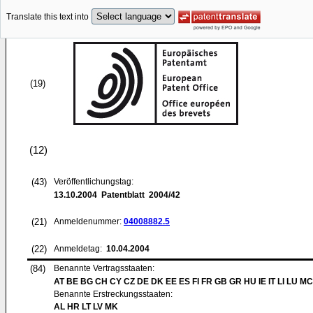
Translate this text into
(19)
(12)
(43)
Veröffentlichungstag:
13.10.2004
Patentblatt 2004/42
(21)
Anmeldenummer:
04008882.5
(22)
Anmeldetag:
10.04.2004
(84)
Benannte Vertragsstaaten:
AT BE BG CH CY CZ DE DK EE ES FI FR GB GR HU IE IT LI LU MC
Benannte Erstreckungsstaaten:
AL HR LT LV MK