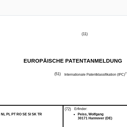
(11)
EUROPÄISCHE PATENTANMELDUNG
(51)
7
Internationale Patentklassifikation (IPC)
(72)
Erfinder:
 NL PL PT RO SE SI SK TR
Peiss, Wolfgang
30171 Hannover (DE)