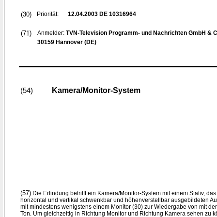
(30)
Priorität:
12.04.2003
DE 10316964
(71)
Anmelder:
TVN-Television Programm- und Nachrichten GmbH & 
30159 Hannover (DE)
Kamera/Monitor-System
(54)
(57)
Die Erfindung betrifft ein Kamera/Monitor-System mit einem Stativ, das 
horizontal und vertikal schwenkbar und höhenverstellbar ausgebildeten Au
mit mindestens wenigstens einem Monitor (30) zur Wiedergabe von mit 
Ton. Um gleichzeitig in Richtung Monitor und Richtung Kamera sehen zu kön