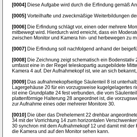
[0004]
Diese Aufgabe wird durch die Erfindung gemäß Ans
[0005]
Vorteilhafte und zweckmäßige Weiterbildungen de
[0006]
Die Erfindung schlägt vor, einen oder mehrere Mon
mitbewegt wird. Hierdurch wird erreicht, dass ein Modera
zwischen Monitor und Kamera hin- und herbewegen zu m
[0007]
Die Erfindung soll nachfolgend anhand der beigefüg
[0008]
Die Zeichnung zeigt schematisch ein Bodenstativ 2 
umfasst eine in der Regel teleskopartig ausgebildete Mitt
Kamera 4 auf. Der Aufnahmekopf ist, wie an sich bekannt,
[0009]
Das aufnahmekopfseitige Säulenteil 8 ist unterha
Lagergehäuse 20 für ein vorzugsweise kugelgelagertes rin
ist eine Grundplatte 24 fest verbunden, die vom Säulente
plattenförmige Halterung 28 angeordnet ist, die vorzugswe
zur Aufnahme eines oder mehrerer Monitore 30.
[0010]
Die über das Drehelement 22 drehbar angeordnete G
34 mit der Vorrichtung 14 zum horizontalen Verschwenken 
30 synchron mit dem Aufnahmekopf 12 und damit mit der K
die Kamera und auf den Monitor sehen kann.