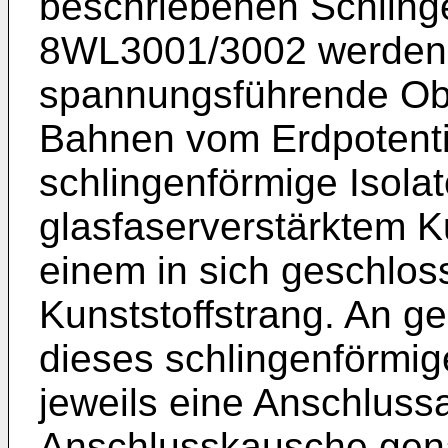
beschriebenen Schling
8WL3001/3002 werden e
spannungsführende Obe
Bahnen vom Erdpotentia
schlingenförmige Isolat
glasfaserverstärktem K
einem in sich geschlos
Kunststoffstrang. An 
dieses schlingenförmige
jeweils eine Anschluss
Anschlusskausche gena