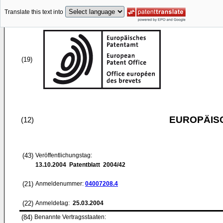
Translate this text into
(19)
EUROPÄIS
(12)
(43)
Veröffentlichungstag:
13.10.2004
Patentblatt 2004/42
(21)
Anmeldenummer:
04007208.4
(22)
Anmeldetag:
25.03.2004
(84)
Benannte Vertragsstaaten: