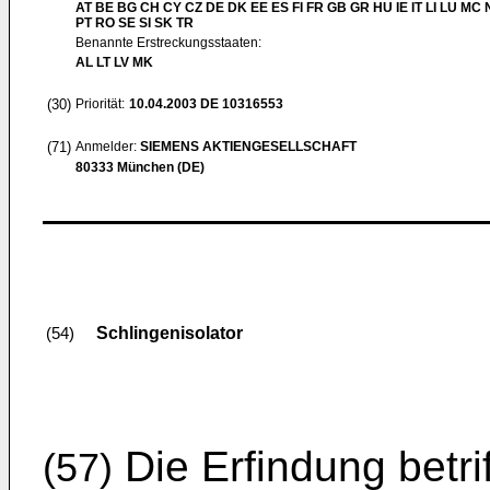
AT BE BG CH CY CZ DE DK EE ES FI FR GB GR HU IE IT LI LU MC 
PT RO SE SI SK TR
Benannte Erstreckungsstaaten:
AL LT LV MK
(30)
Priorität:
10.04.2003
DE 10316553
(71)
Anmelder:
SIEMENS AKTIENGESELLSCHAFT
80333 München (DE)
Schlingenisolator
(54)
Die Erfindung betrif
(57)