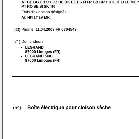
AT BE BG CH CY CZ DE DK EE ES FI FR GB GR HU IE IT LI LU MC 
PT RO SE SI SK TR
Etats d'extension désignés:
AL HR LT LV MK
(30)
Priorité:
11.04.2003
FR 0304549
(71)
Demandeurs:
LEGRAND
87000 Limoges (FR)
LEGRAND SNC
87000 Limoges (FR)
Boîte électrique pour cloison sèche
(54)