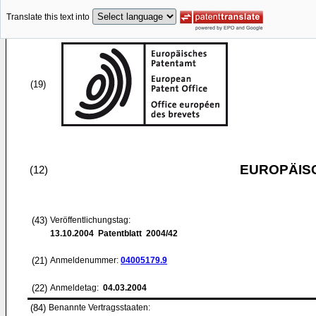
Translate this text into
(19)
EUROPÄIS
(12)
(43)
Veröffentlichungstag:
13.10.2004
Patentblatt 2004/42
(21)
Anmeldenummer:
04005179.9
(22)
Anmeldetag:
04.03.2004
(84)
Benannte Vertragsstaaten: