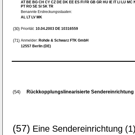
AT BE BG CH CY CZ DE DK EE ES FI FR GB GR HU IE IT LI LU MC 
PT RO SE SI SK TR
Benannte Erstreckungsstaaten:
AL LT LV MK
(30)
Priorität:
10.04.2003
DE 10316559
(71)
Anmelder:
Rohde & Schwarz FTK GmbH
12557 Berlin (DE)
Rückkopplungslinearisierte Sendereinrichtung
(54)
(57)
Eine Sendereinrichtung (1