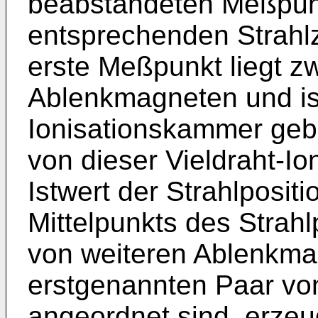
beabstandeten Meßpunkt
entsprechenden Strahlz
erste Meßpunkt liegt 
Ablenkmagneten und ist
Ionisationskammer geb
von dieser Vieldraht-Io
Istwert der Strahlposit
Mittelpunkts des Strah
von weiteren Ablenkma
erstgenannten Paar v
angeordnet sind, erzeu