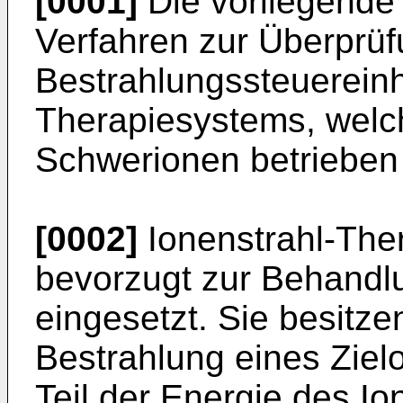
[0001]
Die vorliegende E
Verfahren zur Überprüf
Bestrahlungssteuereinh
Therapiesystems, welc
Schwerionen betrieben 
[0002]
Ionenstrahl-The
bevorzugt zur Behand
eingesetzt. Sie besitze
Bestrahlung eines Zielo
Teil der Energie des Io