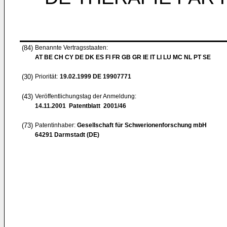
(84)
Benannte Vertragsstaaten:
AT BE CH CY DE DK ES FI FR GB GR IE IT LI LU MC NL PT SE
(30)
Priorität:
19.02.1999
DE 19907771
(43)
Veröffentlichungstag der Anmeldung:
14.11.2001
Patentblatt 2001/46
(73)
Patentinhaber:
Gesellschaft für Schwerionenforschung mbH
64291 Darmstadt (DE)