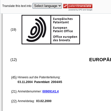
Translate this text into
(19)
EUROPÄI
(12)
(45)
Hinweis auf die Patenterteilung:
03.11.2004
Patentblatt 2004/45
(21)
Anmeldenummer:
00909141.4
(22)
Anmeldetag:
03.02.2000