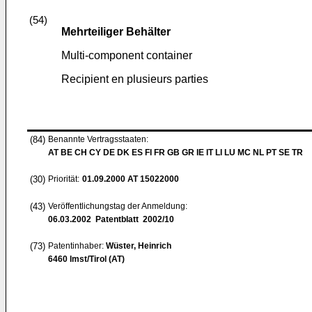
(54)
Mehrteiliger Behälter
Multi-component container
Recipient en plusieurs parties
(84)
Benannte Vertragsstaaten:
AT BE CH CY DE DK ES FI FR GB GR IE IT LI LU MC NL PT SE TR
(30)
Priorität:
01.09.2000
AT 15022000
(43)
Veröffentlichungstag der Anmeldung:
06.03.2002
Patentblatt 2002/10
(73)
Patentinhaber:
Wüster, Heinrich
6460 Imst/Tirol (AT)