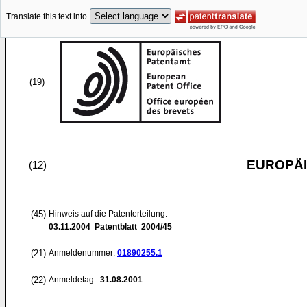
Translate this text into
(19)
EUROPÄI
(12)
(45)
Hinweis auf die Patenterteilung:
03.11.2004
Patentblatt 2004/45
(21)
Anmeldenummer:
01890255.1
(22)
Anmeldetag:
31.08.2001