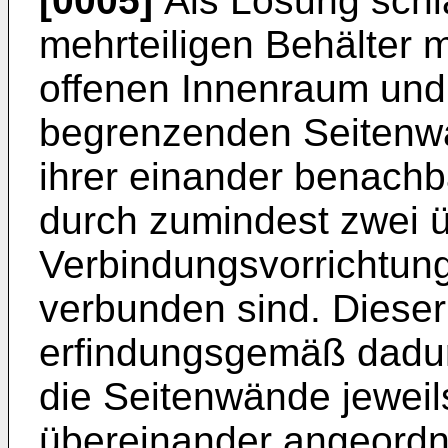
[0005]
Als Lösung schlä
mehrteiligen Behälter 
offenen Innenraum und 
begrenzenden Seitenwä
ihrer einander benachb
durch zumindest zwei 
Verbindungsvorrichtung
verbunden sind. Dieser 
erfindungsgemäß dadu
die Seitenwände jewei
übereinander angeordn