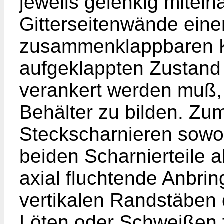
jeweils gelenkig mitei
Gitterseitenwände einen
zusammenklappbaren K
aufgeklappten Zustand
verankert werden muß,
Behälter zu bilden. Zu
Steckscharnieren sowoh
beiden Scharnierteile 
axial fluchtende Anbri
vertikalen Randstäben 
Löten oder Schweißen f