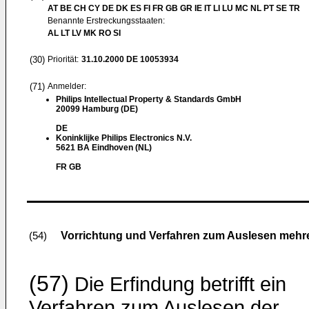
AT BE CH CY DE DK ES FI FR GB GR IE IT LI LU MC NL PT SE TR
Benannte Erstreckungsstaaten:
AL LT LV MK RO SI
(30)
Priorität:
31.10.2000
DE 10053934
(71)
Anmelder:
Philips Intellectual Property & Standards GmbH
20099 Hamburg (DE)
DE
Koninklijke Philips Electronics N.V.
5621 BA Eindhoven (NL)
FR GB
Vorrichtung und Verfahren zum Auslesen mehre
(54)
(57)
Die Erfindung betrifft ein
Verfahren zum Auslesen der