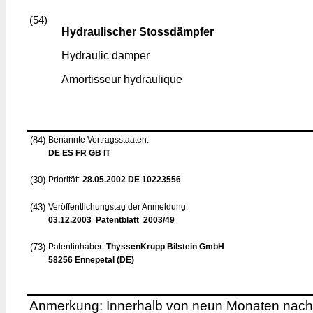
(54)
Hydraulischer Stossdämpfer
Hydraulic damper
Amortisseur hydraulique
(84)
Benannte Vertragsstaaten:
DE ES FR GB IT
(30)
Priorität:
28.05.2002
DE 10223556
(43)
Veröffentlichungstag der Anmeldung:
03.12.2003
Patentblatt 2003/49
(73)
Patentinhaber:
ThyssenKrupp Bilstein GmbH
58256 Ennepetal (DE)
Anmerkung: Innerhalb von neun Monaten nach 