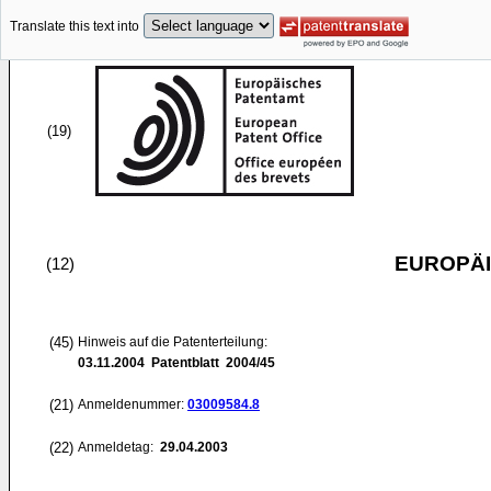
Translate this text into
(19)
EUROPÄI
(12)
(45)
Hinweis auf die Patenterteilung:
03.11.2004
Patentblatt 2004/45
(21)
Anmeldenummer:
03009584.8
(22)
Anmeldetag:
29.04.2003