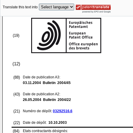
Translate this text into
(19)
(12)
(88)
Date de publication A3:
03.11.2004
Bulletin 2004/45
(43)
Date de publication A2:
26.05.2004
Bulletin 2004/22
(21)
Numéro de dépôt:
03292516.6
(22)
Date de dépôt:
10.10.2003
(84)
Etats contractants désignés: