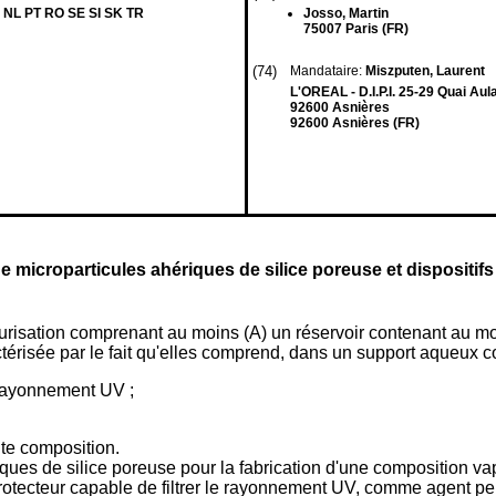
 NL PT RO SE SI SK TR
Josso, Martin
75007 Paris (FR)
(74)
Mandataire:
Miszputen, Laurent
L'OREAL - D.I.P.I. 25-29 Quai Aul
92600 Asnières
92600 Asnières (FR)
 microparticules ahériques de silice poreuse et dispositifs
urisation comprenant au moins (A) un réservoir contenant au mo
actérisée par le fait qu'elles comprend, dans un support aqueux
e rayonnement UV ;
ite composition.
ériques de silice poreuse pour la fabrication d'une composition
ecteur capable de filtrer le rayonnement UV, comme agent perme