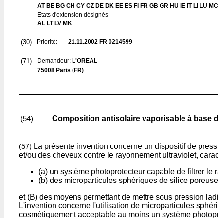
AT BE BG CH CY CZ DE DK EE ES FI FR GB GR HU IE IT LI LU MC
Etats d'extension désignés:
AL LT LV MK
(30)
Priorité:
21.11.2002
FR 0214599
(71)
Demandeur:
L'OREAL
75008 Paris (FR)
Composition antisolaire vaporisable à base de
(54)
La présente invention concerne un dispositif de press
(57)
et/ou des cheveux contre le rayonnement ultraviolet, car
(a) un système photoprotecteur capable de filtrer l
(b) des microparticules sphériques de silice poreuse
et (B) des moyens permettant de mettre sous pression lad
L'invention concerne l'utilisation de microparticules sph
cosmétiquement acceptable au moins un système photoprot