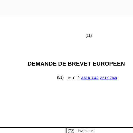
(11)
DEMANDE DE BREVET EUROPEEN
(51)
7
Int. Cl.
:
A61K
7/42
,
A61K
7/48
(72)
Inventeur: