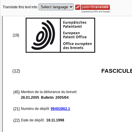
Translate this text into
(19)
FASCICUL
(12)
(45)
Mention de la délivrance du brevet:
26.01.2005
Bulletin 2005/04
(21)
Numéro de dépôt:
98402862.1
(22)
Date de dépôt:
18.11.1998