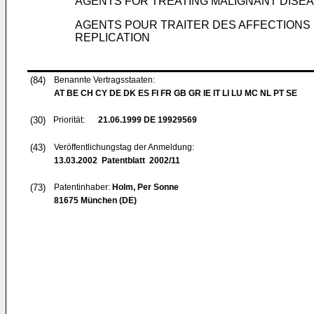
AGENTS FOR TREATING MALIGNANT DISEA
AGENTS POUR TRAITER DES AFFECTIONS 
REPLICATION
(84)
Benannte Vertragsstaaten:
AT BE CH CY DE DK ES FI FR GB GR IE IT LI LU MC NL PT SE
(30)
Priorität:
21.06.1999
DE 19929569
(43)
Veröffentlichungstag der Anmeldung:
13.03.2002
Patentblatt 2002/11
(73)
Patentinhaber:
Holm, Per Sonne
81675 München (DE)