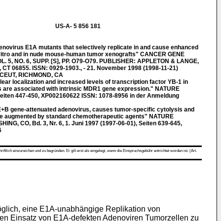
US-A- 5 856 181
ovirus E1A mutants that selectively replicate in and cause enhanced
in vitro and in nude mouse-human tumor xenografts" CANCER GENE
. 5, NO. 6, SUPP. [S], PP. O79-O79. PUBLISHER: APPLETON & LANGE,
T 06855. ISSN: 0929-1903., - 21. November 1998 (1998-11-21)
CEUT, RICHMOND, CA
 localization and increased levels of transcription factor YB-1 in
 are associated with intrinsic MDR1 gene expression." NATURE
 Seiten 447-450, XP002160622 ISSN: 1078-8956 in der Anmeldung
+B gene-attenuated adenovirus, causes tumor-specific cytolysis and
n be augmented by standard chemotherapeutic agents" NATURE
, CO, Bd. 3, Nr. 6, 1. Juni 1997 (1997-06-01), Seiten 639-645,
6
ch einzureichen und zu begründen. Er gilt erst als eingelegt, wenn die Einspruchsgebühr entrichtet worden ist. (Art.
möglich, eine E1A-unabhängige Replikation von
 den Einsatz von E1A-defekten Adenoviren Tumorzellen zu