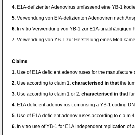
4.
E1A-defizienter Adenovirus umfassend eine YB-1 kod
5.
Verwendung von ElA-defizienten Adenoviren nach Ansp
6.
In vitro Verwendung von YB-1 zur E1A-unabhängigen R
7.
Verwendung von YB-1 zur Herstellung eines Medikame
Claims
1.
Use of E1A deficient adenoviruses for the manufacture 
2.
Use according to claim 1,
characterised in that
the tum
3.
Use according to claim 1 or 2,
characterised in that
fur
4.
E1A deficient adenovirus comprising a YB-1 coding D
5.
Use of E1A deficient adenoviruses according to claim 4
6.
In vitro use of YB-1 for E1A independent replication of 