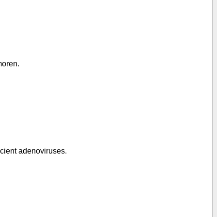
moren.
icient adenoviruses.