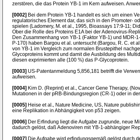
zerstören, die das Protein YB-1 im Kern aufweisen. Anwe
[0002]
Bei dem Protein YB-1 handelt es sich um einen Vert
regulatorisches Element dar, das sich in den Promoter- od
spielen (Ladomery, M. et al., 1995, Bioassays 17:9-11; Did
Ober die Rolle des Proteins E1A bei der Adenovirus-Replikat
Den Zusammenhang von YB-1 (Faktor YB-1) und MDR-1-Gen
P-170) haben Bargou et al. untersucht (Bargou, R. C. et
von YB-1 im Vergleich zum normalen Brustepithel nachge
Glycoproteins kommt und damit die Ausbildung des Multid
diesen exprimierten alle (100 %) das P-Glycoprotein.
[0003]
US-Patentanmeldung 5,856,181 betrifft die Verwen
aufweisen.
[0004]
Kirn D. (Reprint) et al., Cancer Gene Therapy, (No
Mutationen in der pRB-Bindungsregion (CR-1) oder in de
[0005]
Heise et al., Nature Medicine, US, Nature publishi
eine Replikation in Abhängigkeit von p53 zeigen.
[0006]
Der Erfindung liegt die Aufgabe zugrunde, neue Mi
dadurch gelöst, daß Adenoviren mit YB-1-abhängiger Rep
[0007]
Die Aufgabe wird erfindungsgemäß gelöst durch 