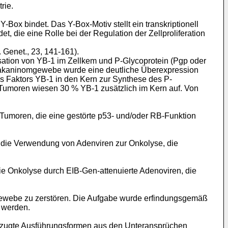
rie.
Box bindet. Das Y-Box-Motiv stellt ein transkriptionell
, die eine Rolle bei der Regulation der Zellproliferation
. Genet., 23, 141-161).
tion von YB-1 im Zellkem und P-Glycoprotein (Pgp oder
ammakaninomgewebe wurde eine deutliche Überexpression
s Faktors YB-1 in den Kern zur Synthese des P-
 Tumoren wiesen 30 % YB-1 zusätzlich im Kern auf. Von
Tumoren, die eine gestörte p53- und/oder RB-Funktion
en die Verwendung von Adenviren zur Onkolyse, die
die Onkolyse durch EIB-Gen-attenuierte Adenoviren, die
s Gewebe zu zerstören. Die Aufgabe wurde erfindungsgemäß
 werden.
rzugte Ausführungsformen aus den Unteransprüchen