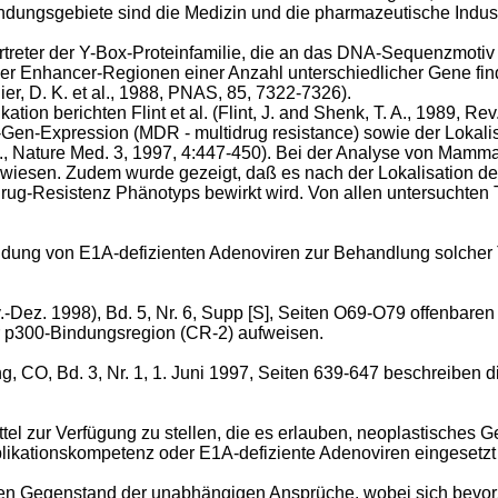
ndungsgebiete sind die Medizin und die pharmazeutische Indust
reter der Y-Box-Proteinfamilie, die an das DNA-Sequenzmotiv Y-
er Enhancer-Regionen einer Anzahl unterschiedlicher Gene findet
ier, D. K. et al., 1988, PNAS, 85, 7322-7326).
ion berichten Flint et al. (Flint, J. and Shenk, T. A., 1989, Rev
-Expression (MDR - multidrug resistance) sowie der Lokalisa
 al., Nature Med. 3, 1997, 4:447-450). Bei der Analyse von M
wiesen. Zudem wurde gezeigt, daß es nach der Lokalisation de
rug-Resistenz Phänotyps bewirkt wird. Von allen untersuchten
dung von E1A-defizienten Adenoviren zur Behandlung solcher 
v.-Dez. 1998), Bd. 5, Nr. 6, Supp [S], Seiten O69-O79 offenbar
r p300-Bindungsregion (CR-2) aufweisen.
ng, CO, Bd. 3, Nr. 1, 1. Juni 1997, Seiten 639-647 beschreiben 
ttel zur Verfügung zu stellen, die es erlauben, neoplastische
likationskompetenz oder E1A-defiziente Adenoviren eingesetzt
den Gegenstand der unabhängigen Ansprüche, wobei sich bevo