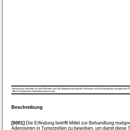
Anmerkung: Innerhalb von neun Monaten nach der Bekanntmachung des Hinweises auf die Erteilung des europäischen Patent
99(1) Europäisches Patentübereinkommen).
Beschreibung
[0001]
Die Erfindung betrifft Mittel zur Behandlung malig
Adenoviren in Tumorzellen zu bewirken, um damit diese 