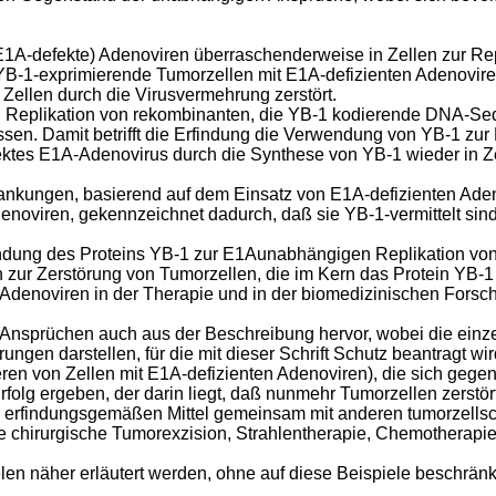
E1A-defekte) Adenoviren überraschenderweise in Zellen zur Repl
B-1-exprimierende Tumorzellen mit E1A-defizienten Adenoviren zu
Zellen durch die Virusvermehrung zerstört.
n Replikation von rekombinanten, die YB-1 kodierende DNA-Seq
sen. Damit betrifft die Erfindung die Verwendung von YB-1 zu
fektes E1A-Adenovirus durch die Synthese von YB-1 wieder in Ze
ankungen, basierend auf dem Einsatz von E1A-defizienten Aden
enoviren, gekennzeichnet dadurch, daß sie YB-1-vermittelt sin
endung des Proteins YB-1 zur E1Aunabhängigen Replikation vo
zur Zerstörung von Tumorzellen, die im Kern das Protein YB-1
enoviren in der Therapie und in der biomedizinischen Forsc
nsprüchen auch aus der Beschreibung hervor, wobei die einzeln
ngen darstellen, für die mit dieser Schrift Schutz beantragt w
ren von Zellen mit E1A-defizienten Adenoviren), die sich gege
Erfolg ergeben, der darin liegt, daß nunmehr Tumorzellen zerstö
e erfindungsgemäßen Mittel gemeinsam mit anderen tumorzellsc
e chirurgische Tumorexzision, Strahlentherapie, Chemotherapi
en näher erläutert werden, ohne auf diese Beispiele beschränkt