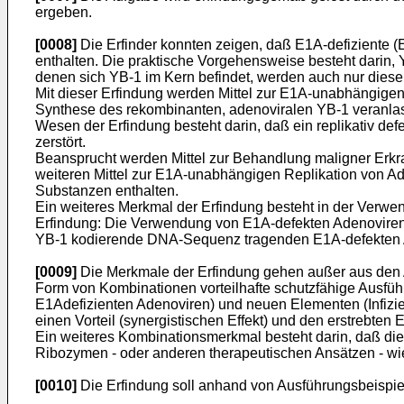
ergeben.
[0008]
Die Erfinder konnten zeigen, daß E1A-defiziente (
enthalten. Die praktische Vorgehensweise besteht darin, Y
denen sich YB-1 im Kern befindet, werden auch nur diese 
Mit dieser Erfindung werden Mittel zur E1A-unabhängige
Synthese des rekombinanten, adenoviralen YB-1 veranlas
Wesen der Erfindung besteht darin, daß ein replikativ de
zerstört.
Beansprucht werden Mittel zur Behandlung maligner Erkr
weiteren Mittel zur E1A-unabhängigen Replikation von Ad
Substanzen enthalten.
Ein weiteres Merkmal der Erfindung besteht in der Verw
Erfindung: Die Verwendung von E1A-defekten Adenoviren 
YB-1 kodierende DNA-Sequenz tragenden E1A-defekten Ad
[0009]
Die Merkmale der Erfindung gehen außer aus den A
Form von Kombinationen vorteilhafte schutzfähige Ausführu
E1Adefizienten Adenoviren) und neuen Elementen (Infizie
einen Vorteil (synergistischen Effekt) und den erstrebten 
Ein weiteres Kombinationsmerkmal besteht darin, daß di
Ribozymen - oder anderen therapeutischen Ansätzen - wi
[0010]
Die Erfindung soll anhand von Ausführungsbeispiel