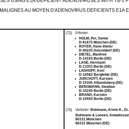
SES USING E1A-DEFICIENT ADENOVIRUSES WITH YB-1 
MALIGNES AU MOYEN D'ADENOVIRUS DEFICIENTS E1A E
(72)
Erfinder:
HOLM, Per, Sonne
D-81675 München (DE)
ROYER, Hans-Dieter
D-40225 Düsseldorf (DE)
DIETEL, Manfred
D-14193 Berlin (DE)
LAGE, Hermann
D-13353 Berlin (DE)
LADHOFF, Axel
D-16562 Bergfelde (DE)
JÜRCHOTT, Karsten
D-15345 Altlandsberg (DE)
BERGMANN, Stephan
D-10245 Berlin (DE)
BRAND, Karsten
D-10555 Berlin (DE)
(74)
Vertreter:
Bohmann, Armin K., Dr
Bohmann & Loosen, Anwaltssozi
80331 München
80331 München (DE)