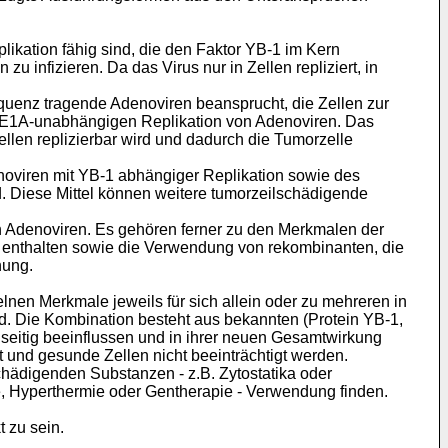
ikation fähig sind, die den Faktor YB-1 im Kern
 infizieren. Da das Virus nur in Zellen repliziert, in
uenz tragende Adenoviren beansprucht, die Zellen zur
r E1A-unabhängigen Replikation von Adenoviren. Das
llen replizierbar wird und dadurch die Tumorzelle
oviren mit YB-1 abhängiger Replikation sowie des
d. Diese Mittel können weitere tumorzeilschädigende
n Adenoviren. Es gehören ferner zu den Merkmalen der
 enthalten sowie die Verwendung von rekombinanten, die
hung.
en Merkmale jeweils für sich allein oder zu mehreren in
ird. Die Kombination besteht aus bekannten (Protein YB-1,
nseitig beeinflussen und in ihrer neuen Gesamtwirkung
rt und gesunde Zellen nicht beeinträchtigt werden.
hädigenden Substanzen - z.B. Zytostatika oder
e, Hyperthermie oder Gentherapie - Verwendung finden.
 zu sein.