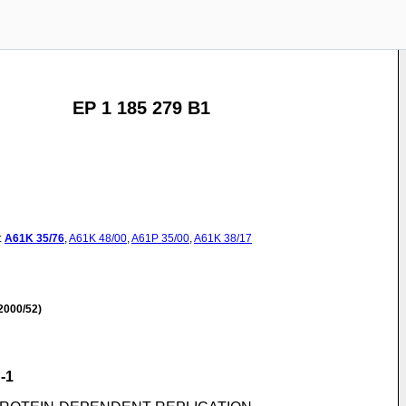
EP 1 185 279 B1
:
A61K
35/76
,
A61K
48/00
,
A61P
35/00
,
A61K
38/17
2000/52)
-1