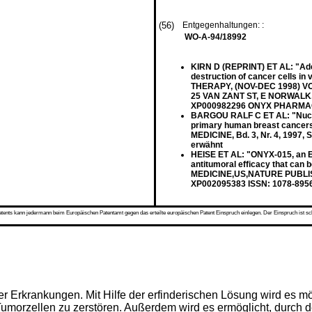
(56)
Entgegenhaltungen: :
WO-A-94/18992
KIRN D (REPRINT) ET AL: "Aden
destruction of cancer cells 
THERAPY, (NOV-DEC 1998) VOL
25 VAN ZANT ST, E NORWALK, C
XP000982296 ONYX PHARMA
BARGOU RALF C ET AL: "Nuclear
primary human breast cancers
MEDICINE, Bd. 3, Nr. 4, 1997,
erwähnt
HEISE ET AL: "ONYX-015, an E
antitumoral efficacy that ca
MEDICINE,US,NATURE PUBLISHING
XP002095383 ISSN: 1078-895
s kann jedermann beim Europäischen Patentamt gegen das erteilte europäischen Patent Einspruch einlegen. Der Einspruch ist schriftli
ner Erkrankungen. Mit Hilfe der erfinderischen Lösung wird es 
Tumorzellen zu zerstören. Außerdem wird es ermöglicht, durch